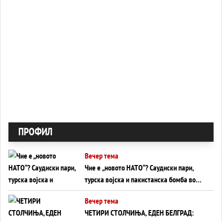
ПРОФИЛ
Вечер тема
Чие е „новото НАТО“? Саудиски пари,
турска војска и пакистанска бомба во
служба на Америка - или ќе стане
Вечер тема
сувишна?
ЧЕТИРИ СТОЛЧИЊА, ЕДЕН БЕЛГРАД: