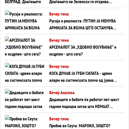
Доаѓањето на Зеленски ги открива
тајните на политиката на балансирање
Вечер тема
на Вучиќ
Русија и реалноста: ПУТИН ЈА МЕНУВА
АРМИЈАТА ЗА ВОЈНА ШТО ОСТАНУВА
БЕЗ ФРОНТ
Вечер тема
АРСЕНАЛОТ ЗА „УДОБНО ВОЈУВАЊЕ“ е
исцрпен - што сега?
Вечер тема
КОГА ДУНАВ ЈА ГУБИ СИЛАТА - црвен
аларм на системската плоча од јужна
Германија до Црното Море...
Вечер Анализа
Дедовците и бабите ќе работат пет-шест
години подоцна затоа што НЕМААТ
ВНУЦИ ДА ГИ ЗАМЕНАТ
Вечер тема
Пробив во Сеута: МАРОКО, ЗОШТО?