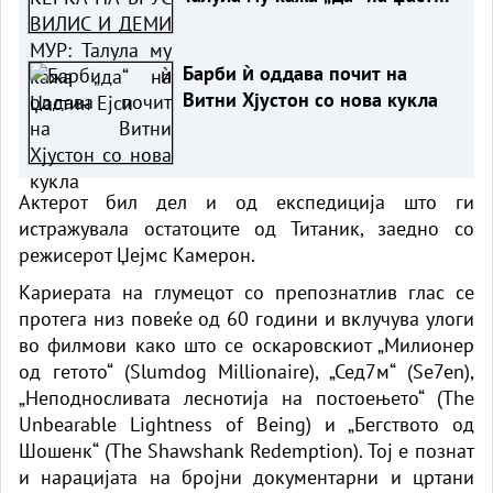
Ејси
Барби ѝ оддава почит на
Витни Хјустон со нова кукла
Актерот бил дел и од експедиција што ги
истражувала остатоците од Титаник, заедно со
режисерот Џејмс Камерон.
Кариерата на глумецот со препознатлив глас се
протега низ повеќе од 60 години и вклучува улоги
во филмови како што се оскаровскиот „Милионер
од гетото“ (Slumdog Millionaire), „Сед7м“ (Se7en),
„Неподносливата леснотија на постоењето“ (The
Unbearable Lightness of Being) и „Бегството од
Шошенк“ (The Shawshank Redemption). Тој е познат
и нарацијата на бројни документарни и цртани