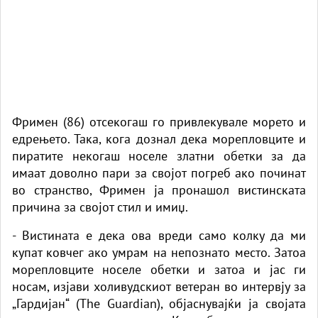
Фримен (86) отсекогаш го привлекувале морето и
едрењето. Така, кога дознал дека морепловците и
пиратите некогаш носеле златни обетки за да
имаат доволно пари за својот погреб ако починат
во странство, Фримен ја пронашол вистинската
причина за својот стил и имиџ.
- Вистината е дека ова вреди само колку да ми
купат ковчег ако умрам на непознато место. Затоа
морепловците носеле обетки и затоа и јас ги
носам, изјави холивудскиот ветеран во интервју за
„Гардијан“ (The Guardian), објаснувајќи ја својата