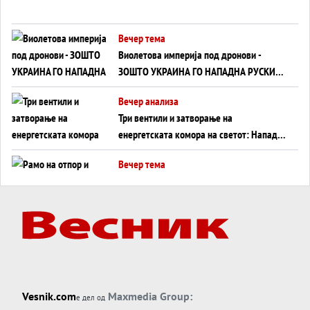
Вечер тема
Виолетова империја под дронови -
ЗОШТО УКРАИНА ГО НАПАДНА РУСКИОТ
WILDBERRIES
Вечер анализа
Три вентили и затворање на
енергетската комора на светот: Нападот
во Суец најавува глобален енергетски
Вечер тема
инфаркт?
Рамо на отпор и тврдина на патот кон
Кина - Пекинг го подготвува Иран за
американска копнена инвазија
Вечер тема
Силиконскиот ѕид веќе не е непробоен,
Кина го напаѓа последниот голем
монопол на Западот?
Вечер тема
Vesnik.com
Maxmedia Group:
е дел од
Трамп тврди дека повторно „разговара“