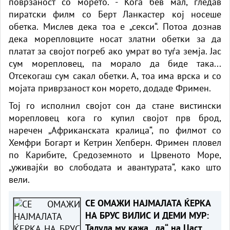
поврзаност со морето. - Кога бев мал, гледав
пиратски филм со Берт Ланкастер кој носеше
обетка. Мислев дека тоа е „секси“. Потоа дознав
дека морепловците носат златни обетки за да
платат за својот погреб ако умрат во туѓа земја. Јас
сум морепловец, па морало да биде така...
Отсекогаш сум сакал обетки. А, тоа има врска и со
мојата приврзаност кон морето, додаде Фримен.
Тој го исполнил својот сон да стане вистински
морепловец кога го купил својот прв брод,
наречен „Африканската кралица“, по филмот со
Хемфри Богарт и Кетрин Хепберн. Фримен пловел
по Карибите, Средоземното и Црвеното Море,
„уживајќи во слободата и авантурата“, како што
вели.
СЕ ОМАЖИ НАЈМАЛАТА ЌЕРКА
НА БРУС ВИЛИС И ДЕМИ МУР:
Талула му кажа „да“ на Џастин