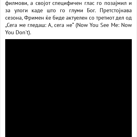
филмови, а својот специфичен глас го позајмил и
за улоги каде што го глуми Бог. Претстојнава
сезона, Фримен ќе биде актуелен со третиот дел од
„Сега ме гледаш: А, сега не“ (Now You See Me: Now
You Don't).