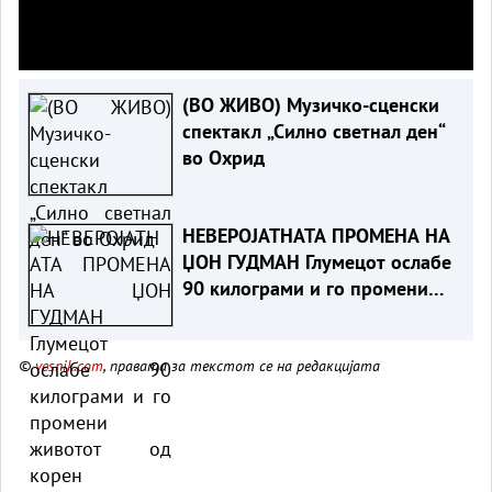
(ВО ЖИВО) Музичко-сценски
спектакл „Силно светнал ден“
во Охрид
НЕВЕРОЈАТНАТА ПРОМЕНА НА
ЏОН ГУДМАН Глумецот ослабе
90 килограми и го промени
животот од корен
©
vesnik.com
, правата за текстот се на редакцијата