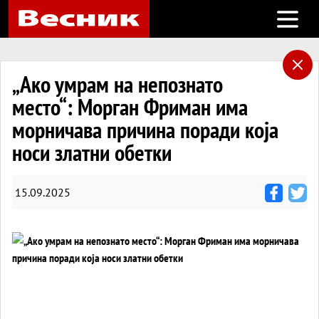
Open m
„Ако умрам на непознато
место“: Морган Фриман има
морничава причина поради која
носи златни обетки
15.09.2025