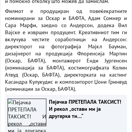
и помоќно отколку што можев да замислам.“
Филмот е продуциран од повеќекратните
номинирани за Оскар и БАФТА, Адам Сомнер и
Сара Марфи, заедно со Андерсон, додека Вил
Вајске е извршен продуцент. Креативниот тим ги
вклучува честите соработници на Андерсон:
директорот на фотографија Мајкл Бауман,
дизајнерот на продукција Флоренсија Мартин
(Оскар, БАФТА), монтажерот Енди Јургенсен
(номинација за БАФТА), костимографката Колин
Атвуд (Оскар, БАФТА), директорката на кастинг
Касандра Кулукудис и композиторот Џони Гринвуд
(номинации за Оскар, БАФТА).
Пејачка ПРЕТЕПАЛА ТАКСИСТ!
И рекол „остави ми ја
другарка ти....“