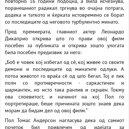
повторно 16 години подоцна, а Вила исчезнува,
поранешниот радикал тргнува во очајна потрага,
додека и таткото и ќерката истовремено се борат
со последиците од неговото турбулентно минато.
Пред премиерата, главниот актер Леонардо
Дикаприо открива што го прави овој филм
посебен за публиката и открива зошто улогата
била посебен предизвик за него:
„Боб е човек кој избегал од сè, кој живее со своите
демони и последиците од минатите одлуки. А
потоа животот го враќа сè од што бегал. Тој е лик
полн со противречности - саркастичен и
шармантен, но исто така ранлив и скршен. Токму
ова слоевитост, и начинот на кој Пол го
портретираше, беше причината зошто знаев дека
морам да бидам дел од овој филм.“
Пол Томас Андерсон нагласува дека од самиот
почеток бил привлечен од идејата за