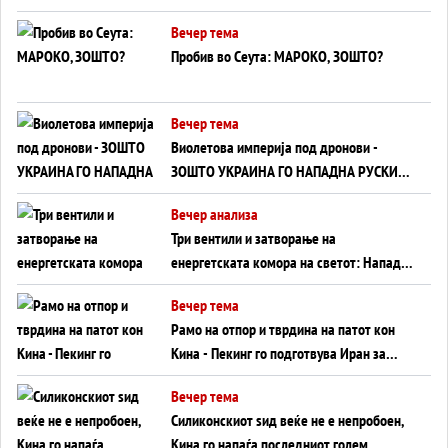
ВНУЦИ ДА ГИ ЗАМЕНАТ
Вечер тема
Пробив во Сеута: МАРОКО, ЗОШТО?
Вечер тема
Виолетова империја под дронови -
ЗОШТО УКРАИНА ГО НАПАДНА РУСКИОТ
WILDBERRIES
Вечер анализа
Три вентили и затворање на
енергетската комора на светот: Нападот
во Суец најавува глобален енергетски
Вечер тема
инфаркт?
Рамо на отпор и тврдина на патот кон
Кина - Пекинг го подготвува Иран за
американска копнена инвазија
Вечер тема
Силиконскиот ѕид веќе не е непробоен,
Кина го напаѓа последниот голем