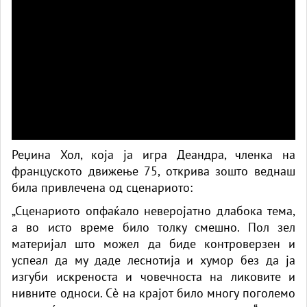
Реџина Хол, која ја игра Деандра, членка на
француското движење 75, открива зошто веднаш
била привлечена од сценариото:
„Сценариото опфаќало неверојатно длабока тема,
а во исто време било толку смешно. Пол зел
материјал што можел да биде контроверзен и
успеал да му даде леснотија и хумор без да ја
изгуби искреноста и човечноста на ликовите и
нивните односи. Сè на крајот било многу поголемо