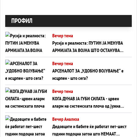
ПРОФИЛ
Вечер тема
Русија и реалноста: ПУТИН ЈА МЕНУВА
АРМИЈАТА ЗА ВОЈНА ШТО ОСТАНУВА
БЕЗ ФРОНТ
Вечер тема
АРСЕНАЛОТ ЗА „УДОБНО ВОЈУВАЊЕ“ е
исцрпен - што сега?
Вечер тема
КОГА ДУНАВ ЈА ГУБИ СИЛАТА - црвен
аларм на системската плоча од јужна
Германија до Црното Море...
Вечер Анализа
Дедовците и бабите ќе работат пет-шест
години подоцна затоа што НЕМААТ