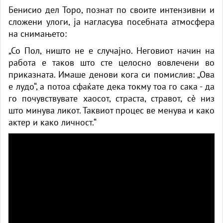
Бенисио дел Торо, познат по своите интензивни и
сложени улоги, ја нагласува посебната атмосфера
на снимањето:
„Со Пол, ништо не е случајно. Неговиот начин на
работа е таков што сте целосно вовлечени во
приказната. Имаше денови кога си помислив: „Ова
е лудо“, а потоа сфаќате дека токму тоа го сака - да
го почувствувате хаосот, страста, стравот, сè низ
што минува ликот. Таквиот процес ве менува и како
актер и како личност.“