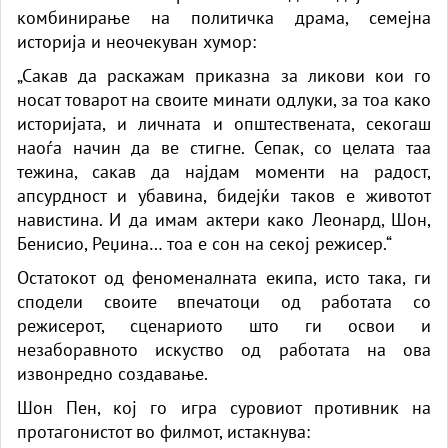
комбинирање на политичка драма, семејна
историја и неочекуван хумор:
„Сакав да раскажам приказна за ликови кои го
носат товарот на своите минати одлуки, за тоа како
историјата, и личната и општествената, секогаш
наоѓа начин да ве стигне. Сепак, со целата таа
тежина, сакав да најдам моменти на радост,
апсурдност и убавина, бидејќи таков е животот
навистина. И да имам актери како Леонард, Шон,
Бенисио, Реџина… тоа е сон на секој режисер.“
Остатокот од феноменалната екипа, исто така, ги
сподели своите впечатоци од работата со
режисерот, сценариото што ги освои и
незаборавното искуство од работата на ова
извонредно создавање.
Шон Пен, кој го игра суровиот противник на
протагонистот во филмот, истакнува: