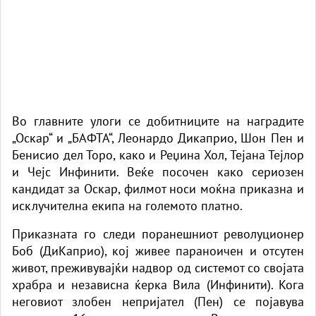
Во главните улоги се добитниците на наградите
„Оскар“ и „БАФТА“,
Леонардо Дикаприо
, Шон Пен и
Бенисио дел Торо, како и Реџина Хол, Тејана Тејлор
и Чејс Инфинити. Веќе посочен како сериозен
кандидат за Оскар, филмот носи моќна приказна и
исклучителна екипа на големото платно.
Приказната го следи поранешниот револуционер
Боб (ДиКаприо), кој живее параноичен и отсутен
живот, преживувајќи надвор од системот со својата
храбра и независна ќерка Вила (Инфинити). Кога
неговиот злобен непријател (Пен) се појавува