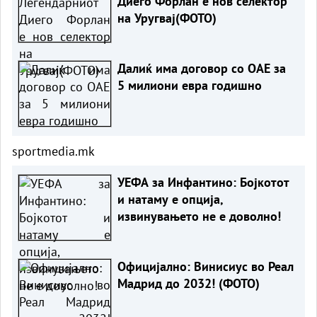
Диего Форлан е нов селектор
на Уругвај(ФОТО)
Далиќ има договор со ОАЕ за
5 милиони евра годишно
sportmedia.mk
УЕФА за Инфантино: Бојкотот
и натаму е опција,
извинувањето не е доволно!
Официјално: Винисиус во Реал
Мадрид до 2032! (ФОТО)