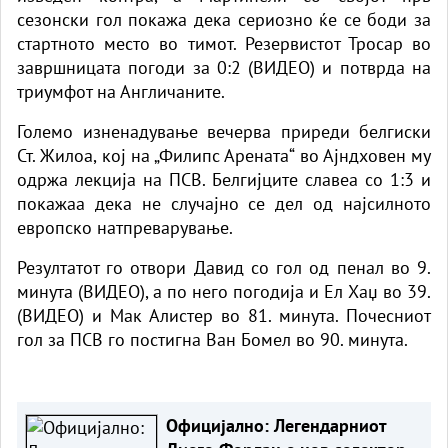
сезонски гол покажа дека сериозно ќе се боди за
стартното место во тимот. Резервистот Тросар во
завршницата погоди за 0:2 (
ВИДЕО
) и потврда на
триумфот на Англичаните.
Големо изненадување вечерва приреди белгиски
Ст. Жилоа, кој на „Филипс Арената“ во Ајндховен му
одржа лекција на ПСВ. Белгијците славеа со 1:3 и
покажаа дека не случајно се дел од најсилното
европско натпреварување.
Резултатот го отвори Давид со гол од пенал во 9.
минута (
ВИДЕО
), а по него погодија и Ел Хаџ во 39.
(
ВИДЕО
) и Мак Алистер во 81. минута. Почесниот
гол за ПСВ го постигна Ван Бомел во 90. минута.
Официјално: Легендарниот