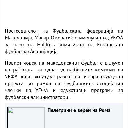
Претседателот на Фудбалската федерација на
Македонија, Масар Омерагиќ е именуван од УЕФА
за член на HatTrick комисијата на Европската
фудбалска Асоцијација.
Првиот човек на македонскиот фудбал е вклучен
во работата на една од најбитните комисии на
УЕФА која вклучува развој на инфраструктурни
проекти во рамки на фудбалските асоцијации
членки на УЕФА и едукативни програми за
фудбалски администратори.
Пелегрини е верен на Рома