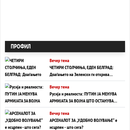
ПРОФИЛ
Вечер тема
ЧЕТИРИ СТОЛЧИЊА, ЕДЕН БЕЛГРАД:
Доаѓањето на Зеленски ги открива
тајните на политиката на балансирање
Вечер тема
на Вучиќ
Русија и реалноста: ПУТИН ЈА МЕНУВА
АРМИЈАТА ЗА ВОЈНА ШТО ОСТАНУВА
БЕЗ ФРОНТ
Вечер тема
АРСЕНАЛОТ ЗА „УДОБНО ВОЈУВАЊЕ“ е
исцрпен - што сега?