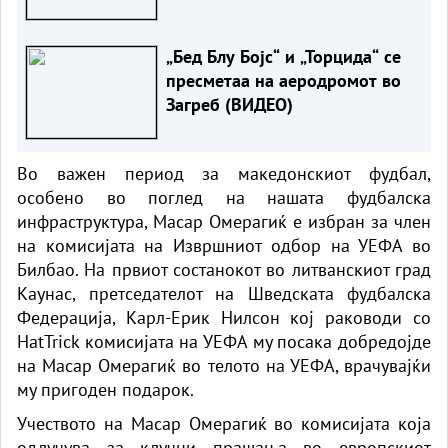
„Бед Блу Бојс“ и „Торцида“ се
пресметаа на аеродромот во
Загреб (ВИДЕО)
Во важен период за македонскиот фудбал,
особено во поглед на нашата фудбалска
инфраструктура, Масар Омерагиќ е избран за член
на комисијата на Извршниот одбор на УЕФА во
Билбао. На првиот состанокот во литванскиот град
Каунас, претседателот на Шведската фудбалска
Федерација, Карл-Ерик Нилсон кој раководи со
HatTrick комисијата на УЕФА му посака добредојде
на Масар Омерагиќ во телото на УЕФА, врачувајќи
му пригоден подарок.
Учеството на Масар Омерагиќ во комисијата која
одлучува за клучни прашања во европскиот