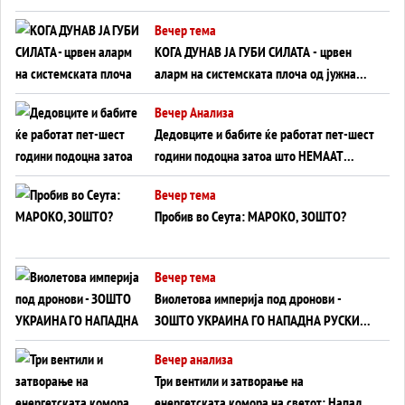
Вечер тема
КОГА ДУНАВ ЈА ГУБИ СИЛАТА - црвен
аларм на системската плоча од јужна
Германија до Црното Море...
Вечер Анализа
Дедовците и бабите ќе работат пет-шест
години подоцна затоа што НЕМААТ
ВНУЦИ ДА ГИ ЗАМЕНАТ
Вечер тема
Пробив во Сеута: МАРОКО, ЗОШТО?
Вечер тема
Виолетова империја под дронови -
ЗОШТО УКРАИНА ГО НАПАДНА РУСКИОТ
WILDBERRIES
Вечер анализа
Три вентили и затворање на
енергетската комора на светот: Нападот