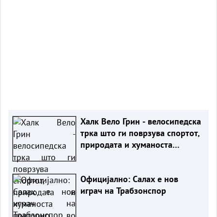
Халк Вело Грин - велосипедска
трка што ги поврзува спортот,
природата и хуманоста
повторно во Маврово
Официјално: Салах е нов
играч на Трабзонспор