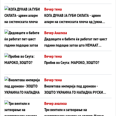
Вечер тема
КОГА ДУНАВ ЈА ГУБИ СИЛАТА - црвен
аларм на системската плоча од јужна
Германија до Црното Море...
Вечер Анализа
Дедовците и бабите ќе работат пет-шест
години подоцна затоа што НЕМААТ
ВНУЦИ ДА ГИ ЗАМЕНАТ
Вечер тема
Пробив во Сеута: МАРОКО, ЗОШТО?
Вечер тема
Виолетова империја под дронови -
ЗОШТО УКРАИНА ГО НАПАДНА РУСКИОТ
WILDBERRIES
Вечер анализа
Три вентили и затворање на
енергетската комора на светот: Нападот