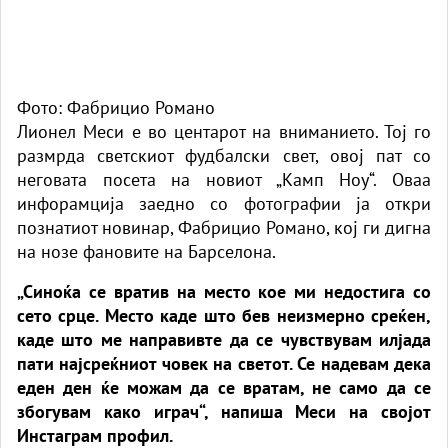
Фото: Фабрицио Романо
Лионел Меси е во центарот на вниманието. Тој го
размрда светскиот фудбалски свет, овој пат со
неговата посета на новиот „Камп Ноу“. Оваа
инфорамција заедно со фотографии ја откри
познатиот новинар, Фабрицио Романо, кој ги дигна
на нозе фановите на Барселона.
„Синоќа се вратив на место кое ми недостига со
сето срце. Место каде што бев неизмерно среќен,
каде што ме направивте да се чувствувам илјада
пати најсреќниот човек на светот. Се надевам дека
еден ден ќе можам да се вратам, не само да се
збогувам како играч“, напиша Меси на својот
Инстаграм профил.