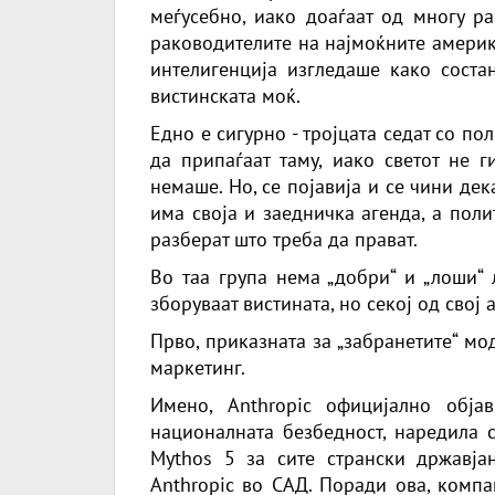
меѓусебно, иако доаѓаат од многу ра
раководителите на најмоќните америк
интелигенција изгледаше како соста
вистинската моќ.
Едно е сигурно - тројцата седат со по
да припаѓаат таму, иако светот не г
немаше. Но, се појавија и се чини дек
има своја и заедничка агенда, а пол
разберат што треба да прават.
Во таа група нема „добри“ и „лоши“ 
зборуваат вистината, но секој од свој 
Прво, приказната за „забранетите“ мо
маркетинг.
Имено, Anthropic официјално обја
националната безбедност, наредила с
Mythos 5 за сите странски државјан
Anthropic во САД. Поради ова, компа