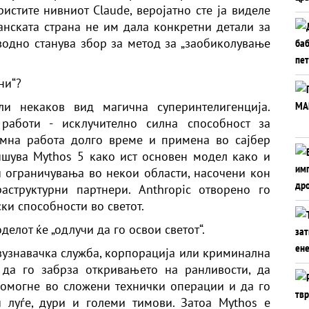
истите нивниот Claude, веројатно сте ја виделе
канската страна не им дала конкретни детали за
водно станува збор за метод за „заобиколување
ни“?
ли некаков вид магична суперинтелигенција.
работи - исклучително силна способност за
омна работа долго време и примена во сајбер
ишува Mythos 5 како ист основен модел како и
и ограничувања во некои области, насочени кон
аструктурни партнери. Anthropic отворено го
ки способности во светот.
делот ќе „одлучи да го освои светот“.
азузнавачка служба, корпорација или криминална
да го забрза откривањето на ранливости, да
помогне во сложени технички операции и да го
 луѓе, дури и големи тимови. Затоа Mythos е