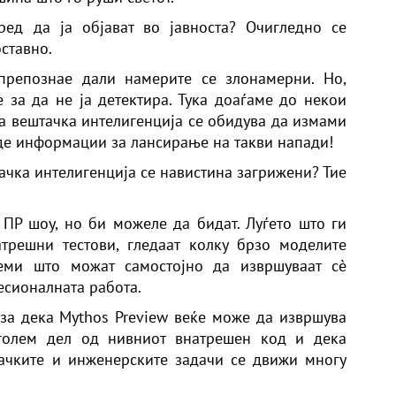
ред да ја објават во јавноста? Очигледно се
ставно.
препознае дали намерите се злонамерни. Но,
 за да не ја детектира. Тука доаѓаме до некои
на вештачка интелигенција се обидува да измами
аде информации за лансирање на такви напади!
ачка интелигенција се навистина загрижени? Тие
 ПР шоу, но би можеле да бидат. Луѓето што ги
трешни тестови, гледаат колку брзо моделите
теми што можат самостојно да извршуваат сè
сионалната работа.
иза дека Mythos Preview веќе може да извршува
 голем дел од нивниот внатрешен код и дека
ачките и инженерските задачи се движи многу