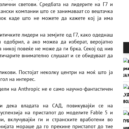
злични светови. Средбата на лидерите на Г7 и
ански компании што се занимаваат со вештачка
нок каде што не можете да кажете кој ја има
литичките лидери на земјите од Г7, како одеднаш
и одобрил, а ако можеа да изберат, веројатно
а никој повеќе не може да ги брка. Секој од нив
итичарите внимателно слушаат и се обидуваат да
ликови. Постојат неколку центри на моќ што ја
агол на интерес.
дели на Anthropic не е само научно-фантастичен
ви дека владата на САД, повикувајќи се на
успензија на пристапот до моделите Fable 5 и
и, вклучувајќи ги и странските вработени во
нијата мораше да го прекине пристапот до тие