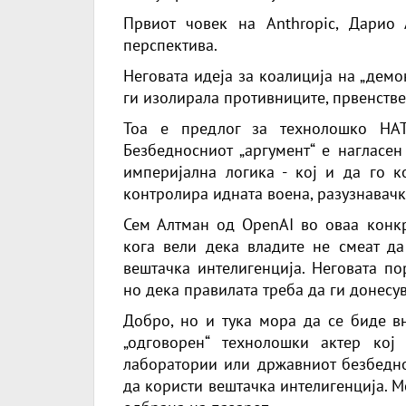
Првиот човек на Anthropic, Дарио 
перспектива.
Неговата идеја за коалиција на „дем
ги изолирала противниците, првенстве
Тоа е предлог за технолошко НАТ
Безбедносниот „аргумент“ е нагласен
империјална логика - кој и да го к
контролира идната воена, разузнавачк
Сем Алтман од OpenAI во оваа конкр
кога вели дека владите не смеат да
вештачка интелигенција. Неговата по
но дека правилата треба да ги донесу
Добро, но и тука мора да се биде в
„одговорен“ технолошки актер кој 
лаборатории или државниот безбедно
да користи вештачка интелигенција. 