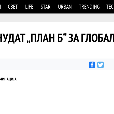
Н
СВЕТ
LIFE
STAR
URBAN
TRENDING
TE
и НУДАТ „ПЛАН Б“ ЗА ГЛОБА