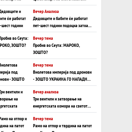
плоча од јужна Германија до
Вечер Анализа
Црното Море...
Дедовците и бабите ќе работат
пет-шест години подоцна затоа
што НЕМААТ ВНУЦИ ДА ГИ
Вечер тема
ЗАМЕНАТ
Пробив во Сеута: МАРОКО,
ЗОШТО?
Вечер тема
Виолетова империја под дронови
- ЗОШТО УКРАИНА ГО НАПАДНА
РУСКИОТ WILDBERRIES
Вечер анализа
Три вентили и затворање на
енергетската комора на светот:
Нападот во Суец најавува
Вечер тема
глобален енергетски инфаркт?
Рамо на отпор и тврдина на патот