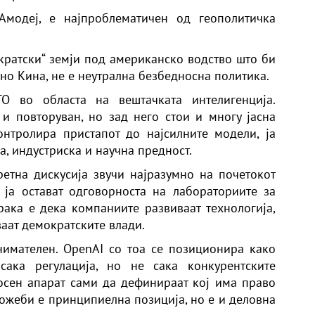
Амодеј, е најпроблематичен од геополитичка
ократски“ земји под американско водство што би
но Кина, не е неутрална безбедносна политика.
О во областа на вештачката интелигенција.
 и повторуван, но зад него стои и многу јасна
онтролира пристапот до најсилните модели, ја
а, индустриска и научна предност.
етна дискусија звучи најразумно на почетокот
 ја остават одговорноста на лабораториите за
рака е дека компаниите развиваат технологија,
ваат демократските влади.
нимателен. OpenAI со тоа се позиционира како
сака регулација, но не сака конкурентските
сен апарат сами да дефинираат кој има право
Можеби е принципиелна позиција, но е и деловна