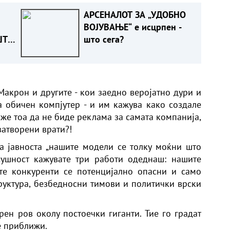
АРСЕНАЛОТ ЗА „УДОБНО
ВОЈУВАЊЕ“ е исцрпен -
ШТО
што сега?
Т
Макрон и другите - кои заедно веројатно дури и
а обичен компјутер - и им кажува како создале
же тоа да не биде реклама за самата компанија,
 затворени врати?!
а јавноста „нашите модели се толку моќни што
сушност кажувате три работи одеднаш: нашите
те конкуренти се потенцијално опасни и само
уктура, безбедносни тимови и политички врски
рен ров околу постоечки гиганти. Тие го градат
е приближи.