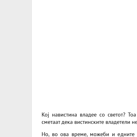
Кој навистина владее со светот? То
сметаат дека вистинските владетели не
Но, во ова време, можеби и едните и