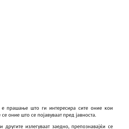
а е прашање што ги интересира сите оние кои
 се оние што се појавуваат пред јавноста.
 другите излегуваат заедно, препознавајќи се