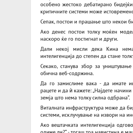
особено жестоко дебатирано бидејќи
критичните системи може истовремено 
Сепак, постои и прашање што некои би 
Ако денес постои толку моќен модел
наскоро ќе го постигнат и други.
Дали некој мисли дека Кина нема
интелигенција до степен да стане тол
Секако, станува збор за уништување
обична веб-содржина.
Да го замислиме вака - да имате и
рацете и да ѝ кажете: „Најдете начини
земја што нема толку силна одбрана“.
Виталната инфраструктура може да би
системи, исклучување на извори на и
Ако вештачката интелигенција одгово
одиме ли?“ - тогаш тоа навистина е ма