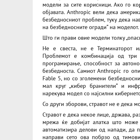
модели за сите корисници. Ако го кор
објавата. Anthropic вели дека амери
безбедносниот проблем, туку дека на
на безбедносните огради“ на моделот.
Што ги прави овие модели толку „опас
Не е свеста, не е Терминаторот и
Проблемот е комбинација од три 
програмирање, способност за автон
безбедноста. Самиот Anthropic го оп
Fable 5, но со зголемени безбедносн
мал круг „кибер бранители“ и инфр
нарекува модел со најсилни кибернетс
Со други зборови, стравот не е дека мо
Стравот е дека некое лице, држава, р
мрежа ќе добијат алатка што може 
автоматизира делови од напади, да 
направи сето ова побрзо од тимови