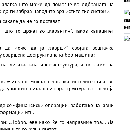
 алатка што може да помогне во одбраната на
да ги забрза нападите врз истите тие системи.
сакале да не го постават.
 што го држат во „карантин“, таков капацитет
 да може да ја „заврши“ својата вештачка
ку совршена деструктивна кибер-машина?
 на дигиталната инфраструктура, а не само на
склучително моќна вештачка интелигенција во
 да уништите витална инфраструктура во... некоја
де сè - финансиски операции, работење на јавни
нформации итн.
ри: „Добро, еве како ќе го направиме тоа... Да
шина што го руши светот.