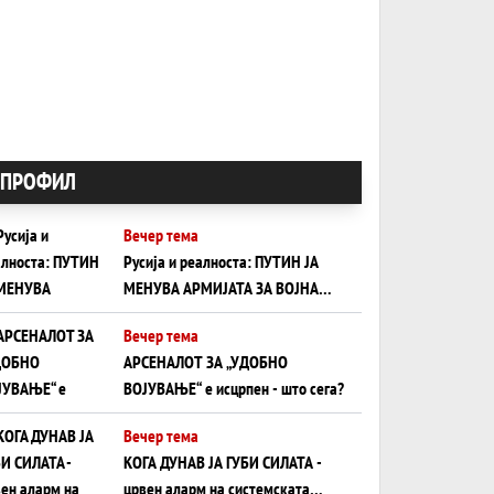
ПРОФИЛ
Вечер тема
Русија и реалноста: ПУТИН ЈА
МЕНУВА АРМИЈАТА ЗА ВОЈНА
ШТО ОСТАНУВА БЕЗ ФРОНТ
Вечер тема
АРСЕНАЛОТ ЗА „УДОБНО
ВОЈУВАЊЕ“ е исцрпен - што сега?
Вечер тема
КОГА ДУНАВ ЈА ГУБИ СИЛАТА -
црвен аларм на системската