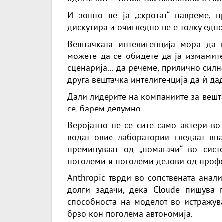
И зошто не ја „скротат“ навреме, п
дискутира и очигледно не е толку едно
Вештачката интелигенција мора да 
можете да се обидете да ја измамите
сценарија... да речеме, прилично сил
друга вештачка интелигенција да ѝ д
Дали лидерите на компаниите за вешт
се, барем делумно.
Веројатно не се сите само актери во
водат овие лаборатории гледаат вна
преминуваат од „помагачи“ во сис
поголеми и поголеми делови од профе
Anthropic тврди во сопствената анал
долги задачи, дека Cloude пишува
способноста на моделот во истражув
брзо кон поголема автономија.