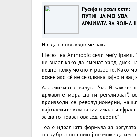
Русија и реалноста:
ПУТИН ЈА МЕНУВА
АРМИЈАТА ЗА ВОЈНА 
ОСТАНУВА БЕЗ ФРОН
Но, да го погледнеме вака.
Шефот на Anthropic седи меѓу Трамп, 
не знаат како да сменат хард диск н
нешто толку моќно и разорно. Како мо
освен ако сè не се одвива тајно и зад
Алармизмот е валута. Ако ѝ кажете н
државите мора да ги регулираат“, в
производи се револуционерни, наши
најголемите компании имаат инфрастр
за да го прават ова „одговорно“!
Тоа е идеалната формула за регулато
толку брзо што никој не може да им с