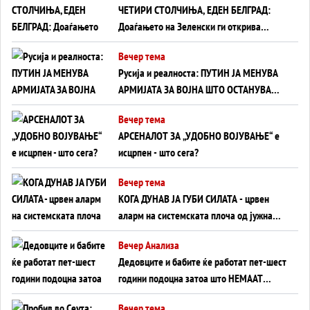
ЧЕТИРИ СТОЛЧИЊА, ЕДЕН БЕЛГРАД:
Доаѓањето на Зеленски ги открива
тајните на политиката на балансирање
Вечер тема
на Вучиќ
Русија и реалноста: ПУТИН ЈА МЕНУВА
АРМИЈАТА ЗА ВОЈНА ШТО ОСТАНУВА
БЕЗ ФРОНТ
Вечер тема
АРСЕНАЛОТ ЗА „УДОБНО ВОЈУВАЊЕ“ е
исцрпен - што сега?
Вечер тема
КОГА ДУНАВ ЈА ГУБИ СИЛАТА - црвен
аларм на системската плоча од јужна
Германија до Црното Море...
Вечер Анализа
Дедовците и бабите ќе работат пет-шест
години подоцна затоа што НЕМААТ
ВНУЦИ ДА ГИ ЗАМЕНАТ
Вечер тема