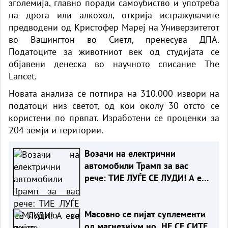
зголемија, главно поради самоубиство и употреба
на дрога или алкохол, открија истражувачите
предводени од Кристофер Мареј на Универзитетот
во Вашингтон во Сиетл, пренесува ДПА.
Податоците за животниот век од студијата се
објавени денеска во научното списание The
Lancet.
Новата анализа се потпира на 310.000 извори на
податоци низ светот, од кои околу 30 отсто се
користени по првпат. Изработени се проценки за
204 земји и територии.
Возачи на електрични
автомобили Трамп за вас
рече: ТИЕ ЛУЃЕ СЕ ЛУДИ! А еве
зошто
Масовно се пијат суплементи
од магнезијум но, НЕ СЕ СИТЕ