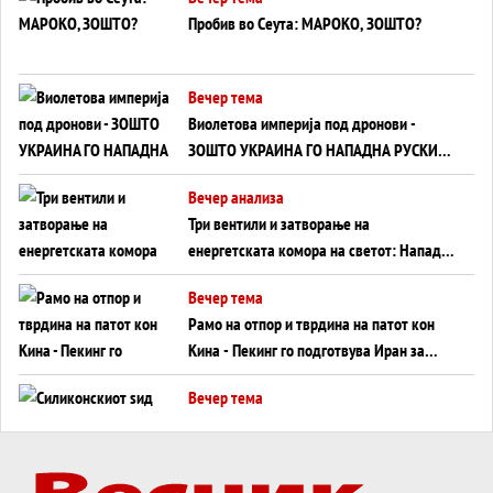
Пробив во Сеута: МАРОКО, ЗОШТО?
Вечер тема
Виолетова империја под дронови -
ЗОШТО УКРАИНА ГО НАПАДНА РУСКИОТ
WILDBERRIES
Вечер анализа
Три вентили и затворање на
енергетската комора на светот: Нападот
во Суец најавува глобален енергетски
Вечер тема
инфаркт?
Рамо на отпор и тврдина на патот кон
Кина - Пекинг го подготвува Иран за
американска копнена инвазија
Вечер тема
Силиконскиот ѕид веќе не е непробоен,
Кина го напаѓа последниот голем
монопол на Западот?