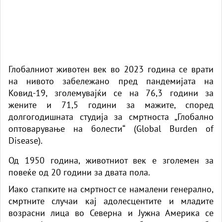
Глобалниот животен век во 2023 година се врати
на нивото забележано пред пандемијата на
Ковид-19, зголемувајќи се на 76,3 години за
жените и 71,5 години за мажите, според
долгогодишната студија за смртноста „Глобално
оптоварување на болести“ (Global Burden of
Disease).
Од 1950 година, животниот век е зголемен за
повеќе од 20 години за двата пола.
Иако стапките на смртност се намалени генерално,
смртните случаи кај адолесцентите и младите
возрасни лица во Северна и Јужна Америка се