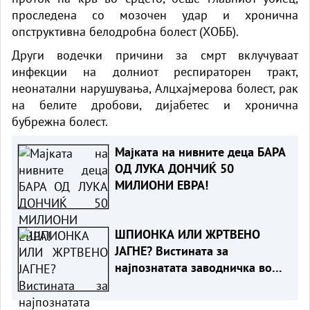
проследена со мозочен удар и хронична
опструктивна белодробна болест (ХОББ).
Други водечки причини за смрт вклучуваат
инфекции на долниот респираторен тракт,
неонатални нарушувања, Алцхајмерова болест, рак
на белите дробови, дијабетес и хронична
бубрежна болест.
Мајката на нивните деца БАРА
ОД ЛУКА ДОНЧИЌ 50
МИЛИОНИ ЕВРА!
ШПИОНКА ИЛИ ЖРТВЕНО
ЈАГНЕ? Вистината за
најпознатата заводничка во
историјата