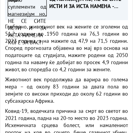
ИСТИ И ЗА ИСТА НАМЕНА -
КОЈ Е ЗА ВАС?!
Глобално, животниот век на жените се зголеми од
51,2 години во 1950 година на 76,3 години во
2023 година, а на мажите од 47,9 на 71,5 години.
Според прогнозата објавена во мај врз основа на
податоците од студијата, мажите родени од 2050
година па наваму ќе добијат во просек 4,9 години
живот, во споредба со 4,2 години за жените.
Животниот век продолжува да варира во голема
мера – од околу 83 години за двата пола во
земјите со високи приходи до околу 62 години во
субсахарска Африка.
Ковид-19, водечката причина за смрт во светот во
2021 година, падна на 20-то место во 2023 година.
Исхемичната срцева болест, или намалениот
проток на крв во срцето, беше главниот убиец,