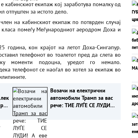
 е кабинскиот екипаж кој заработува помалку од
ил отпуштен за истото дело.
и член на кабинскиот екипаж по потврден случај
с класа помеѓу Меѓународниот аеродром Доха и
5 година, кон крајот на летот Доха-Сингапур.
оставил телефонот во тоалетот пред да слета во
лку моменти подоцна, уредот го немало.
ека телефонот се наоѓал во хотел за екипаж во
илипините.
Возачи на електрични
 лек
автомобили Трамп за вас
ури
рече: ТИЕ ЛУЃЕ СЕ ЛУДИ!
А еве зошто
а