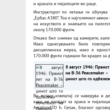
и храната и пијалоците во раце.
Инструкторот по летање ги обучува
„Ербас А380“. Тоа е најголемиот авион
на искуството и знаењето на пилотот
околу 170.000 фунти.
Откако бил сниман од камерите, капе
Иако однесувањето било повторен
дисциплинска мерка, иако е едност
170.000 фунти годишно би крадел за д
8 август 1946: Првиот
на B-36 Peacemaker –
џинот што го одбележ
почетокот на Ладната
војна
Во истиот извештај се наведува и д
како не плаќаат за храна и пијалоц
AviationATO h. Сепак, благиот одгов