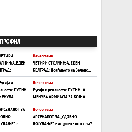
ПРОФИЛ
Вечер тема
ЧЕТИРИ СТОЛЧИЊА, ЕДЕН
БЕЛГРАД: Доаѓањето на Зеленски
ги открива тајните на политиката
Вечер тема
на балансирање на Вучиќ
Русија и реалноста: ПУТИН ЈА
МЕНУВА АРМИЈАТА ЗА ВОЈНА
ШТО ОСТАНУВА БЕЗ ФРОНТ
Вечер тема
АРСЕНАЛОТ ЗА „УДОБНО
ВОЈУВАЊЕ“ е исцрпен - што сега?