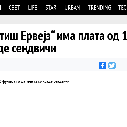
Н
СВЕТ
LIFE
STAR
URBAN
TRENDING
TE
тиш Ервејз“ има плата од 
де сендвичи