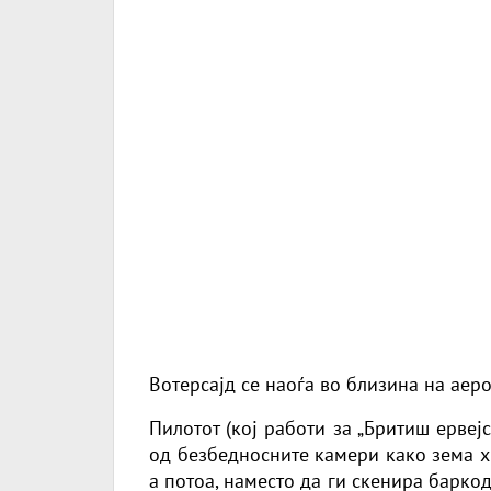
Вотерсајд се наоѓа во близина на аер
Пилотот (кој работи за „
Бритиш ервејс
од безбедносните камери како зема х
а потоа, наместо да ги скенира баркод