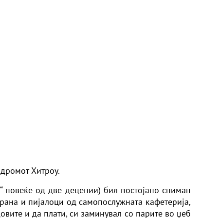
одромот Хитроу.
“ повеќе од две децении) бил постојано сниман
рана и пијалоци од самопослужната кафетерија,
овите и да плати, си заминувал со парите во џеб