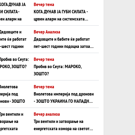
Вечер тема
КОГА ДУНАВ ЈА ГУБИ СИЛАТА -
црвен аларм на системската
плоча од јужна Германија до
Вечер Анализа
Црното Море...
Дедовците и бабите ќе работат
пет-шест години подоцна затоа
што НЕМААТ ВНУЦИ ДА ГИ
Вечер тема
ЗАМЕНАТ
Пробив во Сеута: МАРОКО,
ЗОШТО?
Вечер тема
Виолетова империја под дронови
- ЗОШТО УКРАИНА ГО НАПАДНА
РУСКИОТ WILDBERRIES
Вечер анализа
Три вентили и затворање на
енергетската комора на светот: