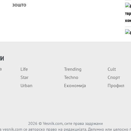
ИИ
а
Life
Trending
Cult
Star
Techno
Спорт
Urban
Економија
Профил
2026
© Vesnik.com, сите права задржани
а vesnik.com се авторско право на редакцијата. Делумно или целосно 