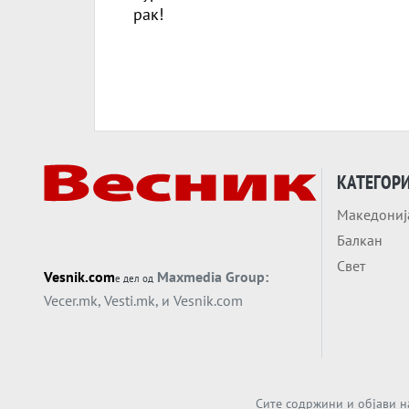
КАТЕГОР
Македониј
Балкан
Свет
Vesnik.com
Maxmedia Group:
е дел од
Vecer.mk
,
Vesti.mk
, и
Vesnik.com
Сите содржини и објави н