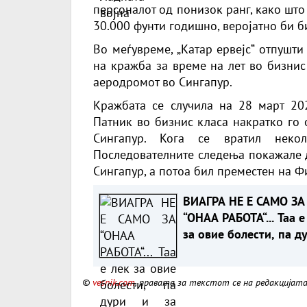
персоналот од понизок ранг, како што
30.000 фунти годишно, веројатно би б
Во меѓувреме, „Катар ервејс“ отпушт
на кражба за време на лет во бизни
аеродромот во Сингапур.
Кражбата се случила на 28 март 202
Патник во бизнис класа накратко го 
Сингапур. Кога се вратил неко
Последователните следења покажале д
Сингапур, а потоа бил преместен на Ф
ВИАГРА НЕ Е САМО ЗА
“ОНАА РАБОТА“... Таа е
за овие болести, па д
и за рак!
©
vesnik.com
, правата за текстот се на редакцијат