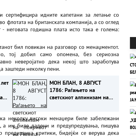
 и сертифицира идните капетани за летање со
 во флотата на британската компанија, а со оглед
 - неговата годишна плата исто така е голема:
танот бил повикан на разговор со менаџментот.
о, тој добил само опомена, без сериозна
авно неверојатно дека некој што заработува
а заштеди неколку пени.
 лет
МОН БЛАН, 8 АВГУСТ
1786: Раѓањето на
а
светскиот алпинизам на
покривот на Европа
ека неколку високи менаџери биле забележани
и, а им биле дадени и предупредувања, пишува
ор предизвика критики, бидејќи се верува дека