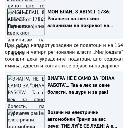
МОН БЛАН, 8 АВГУСТ 1786:
Раѓањето на светскиот
алпинизам на покривот на
Европа
При кибер нападот украдени се податоци и на 164
општини и четири регионални власти. „Милјоедата“
соопшти дека украдените податоци, што содржат
имиња, адреси и контакти се објавени на даркнет.
ВИАГРА НЕ Е САМО ЗА “ОНАА
РАБОТА“... Таа е лек за овие
болести, па дури и за рак!
Возачи на електрични
автомобили Трамп за вас
рече: ТИЕ ЛУЃЕ СЕ ЛУДИ! А еве