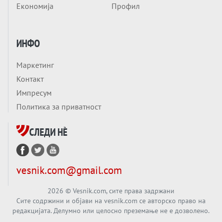
Економија
Профил
ЛУЃЕТО ШТО РЕШАВААТ ЗА МИР, ВОЈНА,
СОЖИВОТ ИЛИ ПРОПАСТ
Анализа
ИНФО
Приватни факултети - ОД ПРЕСТИЖ
НЕКОГАШ ДЕНЕС ДО ФАБРИКИ ЗА
Маркетинг
ДИПЛОМИ
Вечер тема
Контакт
БАЛКАНОТ КАКО ДОКУМЕНТ НА ТУЃА
Импресум
МАСА: Берлинскиот договор од 1878 и
Политика за приватност
европската уметност за уредување на
Вечер тема
туѓи судбини
СЛЕДИ НÈ
ГЕРМАНИЈА Е ПРЕД ЕКСПЛОЗИЈА? АfD го
урива заштитниот ѕид, улиците се полнат
со отпор, а Европа гледа почеток на
Вечер тема
vesnik.com@gmail.com
голем потрес?
Кинеска ракета испукана во Пацификот.
Што значи тоа за СТРАТЕШКИОТ ЈАЗИК
2026
© Vesnik.com, сите права задржани
Сите содржини и објави на vesnik.com се авторско право на
ВО СВЕТОТ?
редакцијата. Делумно или целосно преземање не е дозволено.
Вечер тема