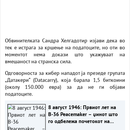
Обвинителката Сандра Хелгадотир изјави дека во
тек е истрага за кршење на податоците, но оти во
моментот нема докази што укажуваат на
вмешаност на странска сила.
Одговорноста за кибер нападот ја презеде групата
„Датакери“ (Datacarry), која барала 1,5 биткоини
(околу 150.000 евра) за да не ги објави
податоците.
8 август 1946: Првиот лет на
B-36 Peacemaker – џинот што
го одбележа почетокот на
Ладната војна