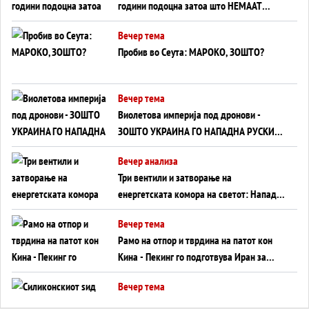
години подоцна затоа што НЕМААТ
ВНУЦИ ДА ГИ ЗАМЕНАТ
Вечер тема
Пробив во Сеута: МАРОКО, ЗОШТО?
Вечер тема
Виолетова империја под дронови -
ЗОШТО УКРАИНА ГО НАПАДНА РУСКИОТ
WILDBERRIES
Вечер анализа
Три вентили и затворање на
енергетската комора на светот: Нападот
во Суец најавува глобален енергетски
Вечер тема
инфаркт?
Рамо на отпор и тврдина на патот кон
Кина - Пекинг го подготвува Иран за
американска копнена инвазија
Вечер тема
Силиконскиот ѕид веќе не е непробоен,