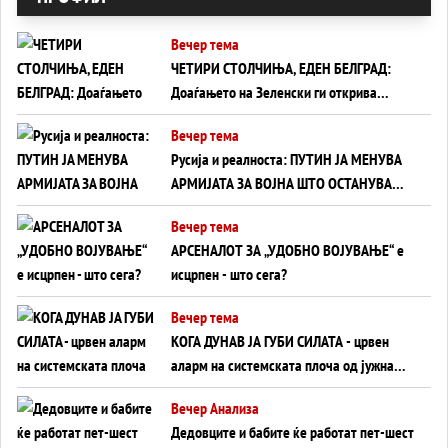
Вечер тема
ЧЕТИРИ СТОЛЧИЊА, ЕДЕН БЕЛГРАД:
Доаѓањето на Зеленски ги открива
тајните на политиката на балансирање
Вечер тема
на Вучиќ
Русија и реалноста: ПУТИН ЈА МЕНУВА
АРМИЈАТА ЗА ВОЈНА ШТО ОСТАНУВА
БЕЗ ФРОНТ
Вечер тема
АРСЕНАЛОТ ЗА „УДОБНО ВОЈУВАЊЕ“ е
исцрпен - што сега?
Вечер тема
КОГА ДУНАВ ЈА ГУБИ СИЛАТА - црвен
аларм на системската плоча од јужна
Германија до Црното Море...
Вечер Анализа
Дедовците и бабите ќе работат пет-шест