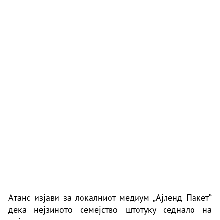
Атанс изјави за локалниот медиум „Ајленд Пакет“
дека нејзиното семејство штотуку седнало на