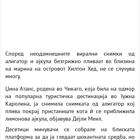
Според неодамнешните вирални снимки од
алигатор
и
ајкула
безгрижно пливаат во близина
на марина на островот Хилтон Хед, не се случува
многу.
Џина Атанс, родена во Чикаго, која била на одмор
на популарна туристичка дестинација во Јужна
Каролина, ја снимила снимката од алигатор кој
плива покрај пристаниште кога ѝ се приближила
лимонова ајкула,
објавува Дејли Меил.
Десетици минувачи се собрале на блиската
платформа за да ја гледаат шокантната средба, но