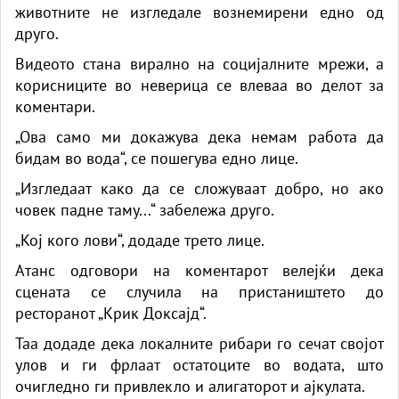
животните не изгледале вознемирени едно од
друго.
Видеото стана вирално на социјалните мрежи, а
корисниците во неверица се влеваа во делот за
коментари.
„Ова само ми докажува дека немам работа да
бидам во вода“, се пошегува едно лице.
„Изгледаат како да се сложуваат добро, но ако
човек падне таму...“ забележа друго.
„Кој кого лови“, додаде трето лице.
Атанс одговори на коментарот велејќи дека
сцената се случила на пристаништето до
ресторанот „Крик Доксајд“.
Таа додаде дека локалните рибари го сечат својот
улов и ги фрлаат остатоците во водата, што
очигледно ги привлекло и алигаторот и ајкулата.