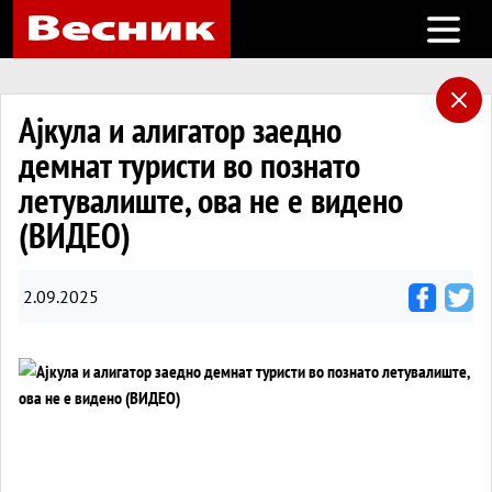
Open m
Ајкула и алигатор заедно
демнат туристи во познато
летувалиште, ова не е видено
(ВИДЕО)
2.09.2025