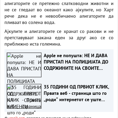
алигаторите се претежно слатководни животни и
не се гледаат во океанот како ајкулите, но Харт
рече дека не е невообичаено алигаторите да
пливаат во солена вода.
Ајкулите и алигаторите се хранат со ракови и не
претставуваат закана еден за друг ако се со
приближно иста големина.
Apple не попушта: НЕ И ДАВА
ПРИСТАП НА ПОЛИЦИЈАТА ДО
СОДРЖИНИТЕ НА СВОИТЕ
КЛИЕНТИ
35 ГОДИНИ ОД ПРВИОТ КЛИК,
Првата веб - страница што го
„роди“ интернетот се уште
живеe
©
vesnik.com
, правата за текстот се на редакцијата