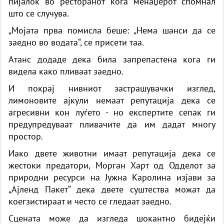
пијалок во ресторанот кога менаџерот спомнал
што се случува.
„Мојата прва помисла беше: „Нема шанси да се
заедно во водата“, се присети таа.
Атанс додаде дека била запрепастена кога ги
видела како пливаат заедно.
И покрај нивниот застрашувачки изглед,
лимоновите ајкули немаат репутација дека се
агресивни кон луѓето - но експертите сепак ги
предупредуваат пливачите да им дадат многу
простор.
Иако двете животни имаат репутација дека се
жестоки предатори, Морган Харт од Одделот за
природни ресурси на Јужна Каролина изјави за
„Ајленд Пакет“ дека двете суштества можат да
коегзистираат и често се гледаат заедно.
Сцената може да изгледа шокантно бидејќи