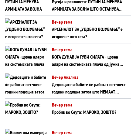
Русија и реалноста: ПУТИН ЈА МЕНУВА
АРМИЈАТА ЗА ВОЈНА ШТО ОСТАНУВА
БЕЗ ФРОНТ
Вечер тема
АРСЕНАЛОТ ЗА „УДОБНО ВОЈУВАЊЕ“ е
исцрпен - што сега?
Вечер тема
КОГА ДУНАВ ЈА ГУБИ СИЛАТА - црвен
аларм на системската плоча од јужна
Германија до Црното Море...
Вечер Анализа
Дедовците и бабите ќе работат пет-шест
години подоцна затоа што НЕМААТ
ВНУЦИ ДА ГИ ЗАМЕНАТ
Вечер тема
Пробив во Сеута: МАРОКО, ЗОШТО?
Вечер тема