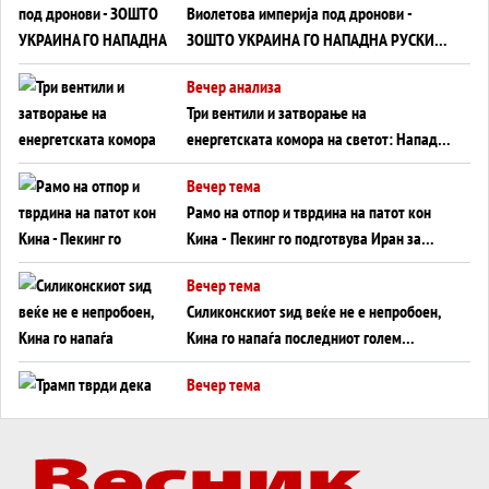
Виолетова империја под дронови -
ЗОШТО УКРАИНА ГО НАПАДНА РУСКИОТ
WILDBERRIES
Вечер анализа
Три вентили и затворање на
енергетската комора на светот: Нападот
во Суец најавува глобален енергетски
Вечер тема
инфаркт?
Рамо на отпор и тврдина на патот кон
Кина - Пекинг го подготвува Иран за
американска копнена инвазија
Вечер тема
Силиконскиот ѕид веќе не е непробоен,
Кина го напаѓа последниот голем
монопол на Западот?
Вечер тема
Трамп тврди дека повторно „разговара“
со Иран - ваквите моменти се поопасни
од отворените закани
Вечер тема