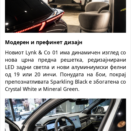
Модерен и префинет дизајн
Новиот Lynk & Co 01 има динамичен изглед со
нова црна предна решетка, редизајнирани
LED задни светла и нови алуминиумски фелни
од 19 или 20 инчи. Понудата на бои, покрај
препознатливата Sparkling Black е збогатена со
Crystal White и Mineral Green.