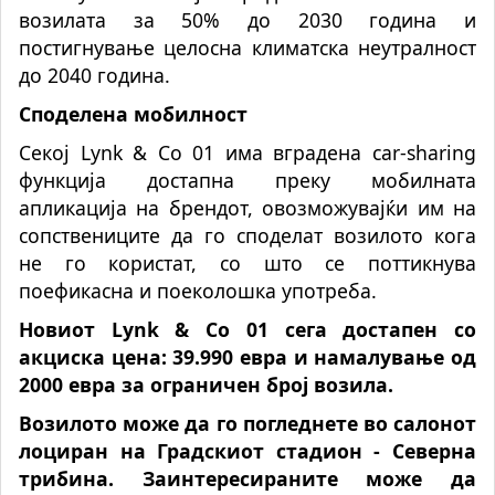
возилата за 50% до 2030 година и
постигнување целосна климатска неутралност
до 2040 година.
Споделена мобилност
Секој Lynk & Co 01 има вградена car-sharing
функција достапна преку мобилната
апликација на брендот, овозможувајќи им на
сопствениците да го споделат возилото кога
не го користат, со што се поттикнува
поефикасна и поеколошка употреба.
Новиот Lynk & Co 01 сега достапен со
акциска цена: 39.990 евра и намалување од
2000 евра за ограничен број возила.
Возилото може да го погледнете во салонот
лоциран на Градскиот стадион - Северна
трибина. Заинтересираните може да