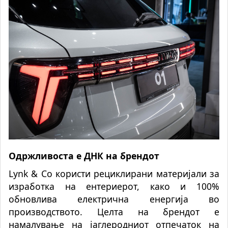
Одржливоста е ДНК на брендот
Lynk & Co користи рециклирани материјали за
изработка на ентериерот, како и 100%
обновлива електрична енергија во
производството. Целта на брендот е
намалување на јаглеродниот отпечаток на