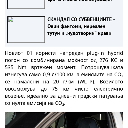
милионите течат
СКАНДАЛ СО СУБВЕНЦИИТЕ -
Овци фантоми, нереален
тутун и „чудотворни“ крави
Новиот 01 користи напреден plug-in hybrid
погон со комбинирана моќност од 276 КС и
535 Nm вртежен момент. Потрошувачката
изнесува само 0,9 л/100 км, а емисиите на CO₂
се намалени на 20 г/км (WLTP). Возилото
овозможува до 75 км чисто електрично
возење, идеално за дневни градски патувања
со нулта емисија на CO₂.