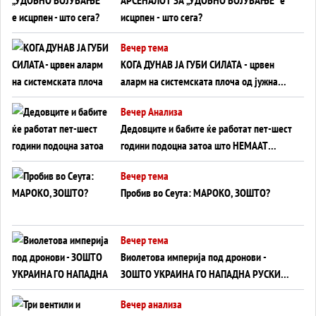
исцрпен - што сега?
Вечер тема
КОГА ДУНАВ ЈА ГУБИ СИЛАТА - црвен
аларм на системската плоча од јужна
Германија до Црното Море...
Вечер Анализа
Дедовците и бабите ќе работат пет-шест
години подоцна затоа што НЕМААТ
ВНУЦИ ДА ГИ ЗАМЕНАТ
Вечер тема
Пробив во Сеута: МАРОКО, ЗОШТО?
Вечер тема
Виолетова империја под дронови -
ЗОШТО УКРАИНА ГО НАПАДНА РУСКИОТ
WILDBERRIES
Вечер анализа