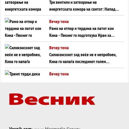
Три вентили и затворање на
енергетската комора на светот: Нападот
во Суец најавува глобален енергетски
Вечер тема
инфаркт?
Рамо на отпор и тврдина на патот кон
Кина - Пекинг го подготвува Иран за
американска копнена инвазија
Вечер тема
Силиконскиот ѕид веќе не е непробоен,
Кина го напаѓа последниот голем
монопол на Западот?
Вечер тема
Трамп тврди дека повторно „разговара“
со Иран - ваквите моменти се поопасни
од отворените закани
Вечер тема
ДЛАБОКО УДОЛУ: Сметководствените
трикови што го соборија ЕНРОН ги
применуваат гигантите за ВИ
Вечер тема
Vesnik.com
Maxmedia Group: