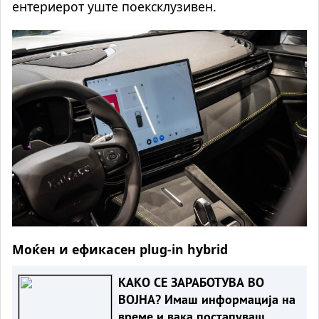
ентериерот уште поексклузивен.
Моќен и ефикасен plug-in hybrid
КАКО СЕ ЗАРАБОТУВА ВО
ВОЈНА? Имаш информација на
време и вака постапуваш,