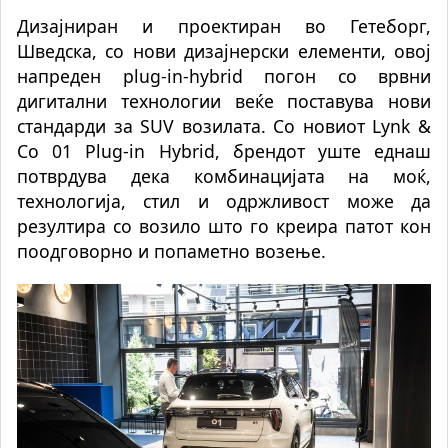
Дизајниран и проектиран во Гетеборг,
Шведска, со нови дизајнерски елементи, овој
напреден plug-in-hybrid погон со врвни
дигитални технологии веќе поставува нови
стандарди за SUV возилата. Со новиот Lynk &
Co 01 Plug-in Hybrid, брендот уште еднаш
потврдува дека комбинацијата на моќ,
технологија, стил и одржливост може да
резултира со возило што го креира патот кон
поодговорно и попаметно возење.