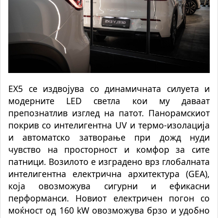
EX5 се издвојува со динамичната силуета и
модерните LED светла кои му даваат
препознатлив изглед на патот. Панорамскиот
покрив со интелигентна UV и термо-изолација
и автоматско затворање при дожд нуди
чувство на просторност и комфор за сите
патници. Возилото е изградено врз глобалната
интелигентна електрична архитектура (GEA),
која овозможува сигурни и ефикасни
перформанси. Новиот електричен погон со
моќност од 160 kW овозможува брзо и
удобно