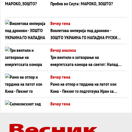
Пробив во Сеута: МАРОКО, ЗОШТО?
Вечер тема
Виолетова империја под дронови -
ЗОШТО УКРАИНА ГО НАПАДНА РУСКИОТ
WILDBERRIES
Вечер анализа
Три вентили и затворање на
енергетската комора на светот: Нападот
во Суец најавува глобален енергетски
Вечер тема
инфаркт?
Рамо на отпор и тврдина на патот кон
Кина - Пекинг го подготвува Иран за
американска копнена инвазија
Вечер тема
Силиконскиот ѕид веќе не е непробоен,
Кина го напаѓа последниот голем
монопол на Западот?
Вечер тема