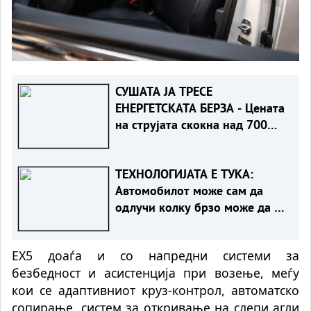
СУШАТА ЈА ТРЕСЕ
ЕНЕРГЕТСКАТА БЕРЗА - Цената
на струјата скокна над 700
евра за мегават-час
ТЕХНОЛОГИЈАТА Е ТУКА:
Автомобилот може сам да
одлучи колку брзо може да се
вози
EX5 доаѓа и со напредни системи за
безбедност и асистенција при возење, меѓу
кои се адаптивниот круз-контрол, автоматско
сопирање, систем за откривање на слепи агли