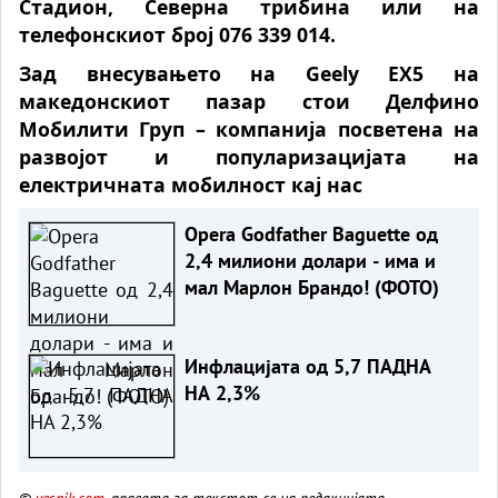
Стадион, Северна трибина или на
телефонскиот број 076 339 014.
Зад внесувањето на Geely EX5 на
македонскиот пазар стои Делфино
Мобилити Груп – компанија посветена на
развојот и популаризацијата на
електричната мобилност кај нас
Opera Godfather Baguette од
2,4 милиони долари - има и
мал Марлон Брандо! (ФОТО)
Инфлацијата од 5,7 ПАДНА
НА 2,3%
©
vesnik.com
, правата за текстот се на редакцијата