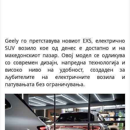
Geely го претставува новиот EX5, електрично
SUV возило кое од денес е достапно и на
македонскиот пазар. Овој модел се одликува
со современ дизајн, напредна технологија и
високо ниво на удобност, создаден за
љубителите на електричните возила и
патувањата без ограничувања.