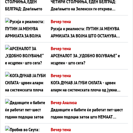
ЧЕТИРИ СТОЛЧИЊА, ЕДЕН БЕЛГРАД:
Доаѓањето на Зеленски ги открива
тајните на политиката на балансирање
Вечер тема
на Вучиќ
Русија и реалноста: ПУТИН ЈА МЕНУВА
АРМИЈАТА ЗА ВОЈНА ШТО ОСТАНУВА
БЕЗ ФРОНТ
Вечер тема
АРСЕНАЛОТ ЗА „УДОБНО ВОЈУВАЊЕ“ е
исцрпен - што сега?
Вечер тема
КОГА ДУНАВ ЈА ГУБИ СИЛАТА - црвен
аларм на системската плоча од јужна
Германија до Црното Море...
Вечер Анализа
Дедовците и бабите ќе работат пет-шест
години подоцна затоа што НЕМААТ
ВНУЦИ ДА ГИ ЗАМЕНАТ
Вечер тема