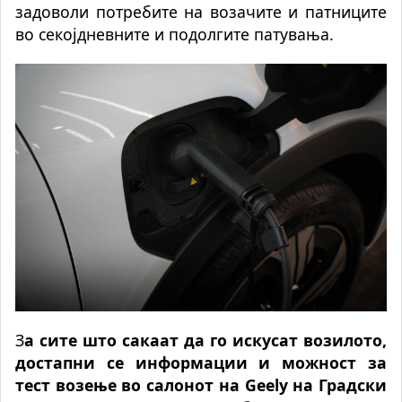
задоволи потребите на возачите и патниците
во секојдневните и подолгите патувања.
З
а сите што сакаат да го искусат возилото,
достапни се информации и можност за
тест возење во салонот на Geely на Градски