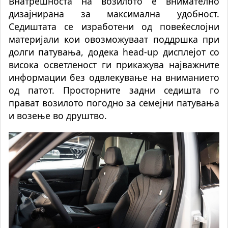
Внатрешноста на возилото е внимателно
дизајнирана за максимална удобност.
Седиштата се изработени од повеќеслојни
материјали кои овозможуваат поддршка при
долги патувања, додека head-up дисплејот со
висока осветленост ги прикажува најважните
информации без одвлекување на вниманието
од патот. Просторните задни седишта го
прават возилото погодно за семејни патувања
и возење во друштво.