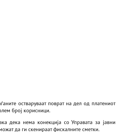
аѓаните остваруваат поврат на дел од платениот
голем број корисници.
ака дека нема конекција со Управата за јавни
ожат да ги скенираат фискалните сметки.