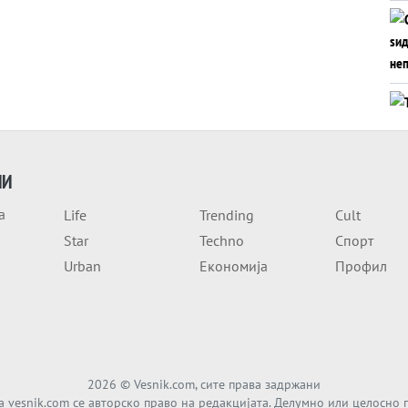
ИИ
а
Life
Trending
Cult
Star
Techno
Спорт
Urban
Економија
Профил
2026
© Vesnik.com, сите права задржани
а vesnik.com се авторско право на редакцијата. Делумно или целосно 