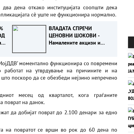
 два дена откако институцијата соопшти дека
апликацијата сè уште не функционира нормално.
%
ВЛАДАТА СПРЕЧИ
ОД
ЦЕНОВНИ ШОКОВИ -
а
Намалените акцизи и
ДДВ го сочуваа
стандардот на граѓаните
‘МојДДВ’ моментално функционира со повремени
о работат на утврдување на причините и на
 што поскоро да се обезбеди нејзино непречено
ниот месец од кварталот, кога граѓаните
а поврат на данок.
ожат да добијат поврат до 2.100 денари за едно
та на повратот се врши во рок до 60 дена по