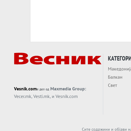
КАТЕГОР
Македониј
Балкан
Свет
Vesnik.com
Maxmedia Group:
е дел од
Vecer.mk
,
Vesti.mk
, и
Vesnik.com
Сите содржини и објави н