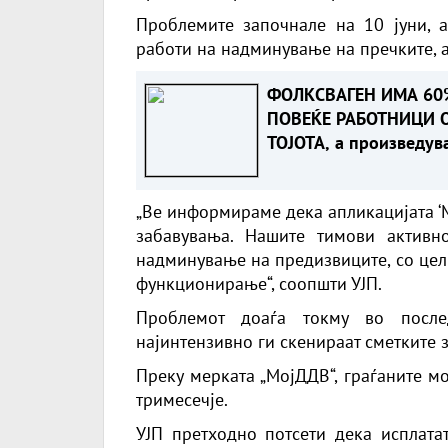
Проблемите започнале на 10 јуни, а
работи на надминување на пречките, 
ФОЛКСВАГЕН ИМА 60
ПОВЕЌЕ РАБОТНИЦИ 
ТОЈОТА, а произведув
помалку автомобили.
Зошто?
„Ве информираме дека апликацијата 
забавувања. Нашите тимови активн
надминување на предизвиците, со цел
функционирање“, соопшти УЈП.
Проблемот доаѓа токму во послед
најинтензивно ги скенираат сметките з
Преку мерката „МојДДВ“, граѓаните м
тримесечје.
УЈП претходно потсети дека исплата