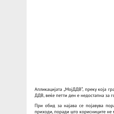
Апликацијата „МојДДВ“, преку која гр
ДДВ, веќе петти ден е недостапна за 
При обид за најава се појавува пор
приходи, поради што корисниците не м