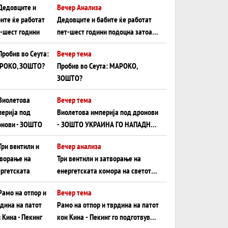
Вечер Анализа
Црното Море...
Дедовците и бабите ќе работат
пет-шест години подоцна затоа
што НЕМААТ ВНУЦИ ДА ГИ
Вечер тема
ЗАМЕНАТ
Пробив во Сеута: МАРОКО,
ЗОШТО?
Вечер тема
Виолетова империја под дронови
- ЗОШТО УКРАИНА ГО НАПАДНА
РУСКИОТ WILDBERRIES
Вечер анализа
Три вентили и затворање на
енергетската комора на светот:
Нападот во Суец најавува
Вечер тема
глобален енергетски инфаркт?
Рамо на отпор и тврдина на патот
кон Кина - Пекинг го подготвува