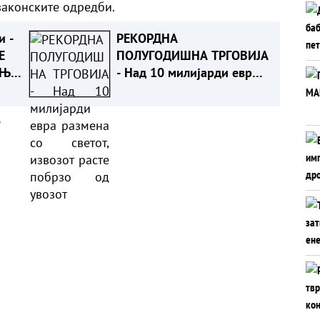
законските одредби.
и -
РЕКОРДНА
Е
ПОЛУГОДИШНА ТРГОВИЈА
АЊЕ
- Над 10 милијарди евра
размена со светот,
извозот расте побрзо од
а
увозот