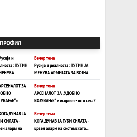
ПРОФИЛ
Вечер тема
Русија и реалноста: ПУТИН ЈА
МЕНУВА АРМИЈАТА ЗА ВОЈНА
ШТО ОСТАНУВА БЕЗ ФРОНТ
Вечер тема
АРСЕНАЛОТ ЗА „УДОБНО
ВОЈУВАЊЕ“ е исцрпен - што сега?
Вечер тема
КОГА ДУНАВ ЈА ГУБИ СИЛАТА -
црвен аларм на системската
плоча од јужна Германија до