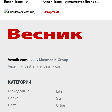
Кина - Пекинг го подготвува Иран за
американска копнена инвазија
Вечер тема
Силиконскиот ѕид веќе не е непробоен,
Кина го напаѓа последниот голем
монопол на Западот?
Вечер тема
Трамп тврди дека повторно „разговара“
со Иран - ваквите моменти се поопасни
од отворените закани
Вечер тема
Vesnik.com
Maxmedia Group:
е дел од
ДЛАБОКО УДОЛУ: Сметководствените
Vecer.mk
,
Vesti.mk
, и
Vesnik.com
трикови што го соборија ЕНРОН ги
применуваат гигантите за ВИ
Вечер тема
КАТЕГОРИИ
АТОМСКО ДОМИНО НА БЛИСКИОТ
Македонија
Life
ИСТОК
Балкан
Star
Вечер тема
Свет
Urban
ОД ШАХЕД ДО СВЕТСКА ВОЈНА?