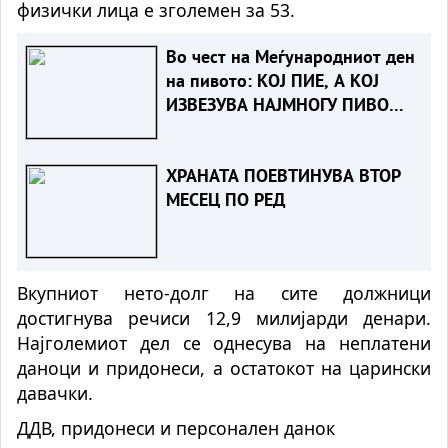
физички лица е зголемен за 53.
Во чест на Меѓународниот ден
на пивото: КОЈ ПИЕ, А КОЈ
ИЗВЕЗУВА НАЈМНОГУ ПИВО
ВО ЕВРОПСКАТА УНИЈА?
ХРАНАТА ПОЕВТИНУВА ВТОР
МЕСЕЦ ПО РЕД
Вкупниот нето-долг на сите должници
достигнува речиси 12,9 милијарди денари.
Најголемиот дел се однесува на неплатени
даноци и придонеси, а остатокот на царински
давачки.
ДДВ, придонеси и персонален данок