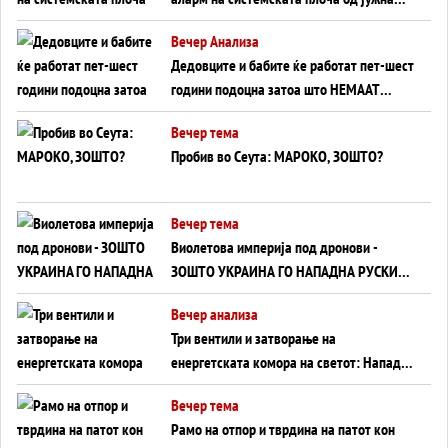
Германија до Црното Море...
Вечер Анализа
Дедовците и бабите ќе работат пет-шест
години подоцна затоа што НЕМААТ
ВНУЦИ ДА ГИ ЗАМЕНАТ
Вечер тема
Пробив во Сеута: МАРОКО, ЗОШТО?
Вечер тема
Виолетова империја под дронови -
ЗОШТО УКРАИНА ГО НАПАДНА РУСКИОТ
WILDBERRIES
Вечер анализа
Три вентили и затворање на
енергетската комора на светот: Нападот
во Суец најавува глобален енергетски
Вечер тема
инфаркт?
Рамо на отпор и тврдина на патот кон