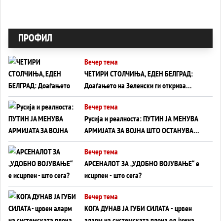
ПРОФИЛ
Вечер тема
ЧЕТИРИ СТОЛЧИЊА, ЕДЕН БЕЛГРАД:
Доаѓањето на Зеленски ги открива
тајните на политиката на балансирање
Вечер тема
на Вучиќ
Русија и реалноста: ПУТИН ЈА МЕНУВА
АРМИЈАТА ЗА ВОЈНА ШТО ОСТАНУВА
БЕЗ ФРОНТ
Вечер тема
АРСЕНАЛОТ ЗА „УДОБНО ВОЈУВАЊЕ“ е
исцрпен - што сега?
Вечер тема
КОГА ДУНАВ ЈА ГУБИ СИЛАТА - црвен
аларм на системската плоча од јужна