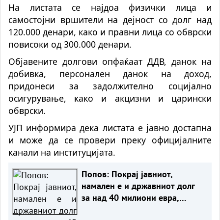
На листата се најдоа физички лица и
самостојни вршители на дејност со долг над
120.000 денари, како и правни лица со обврски
повисоки од 300.000 денари.
Објавените долгови опфаќаат ДДВ, данок на
добивка, персонален данок на доход,
придонеси за задолжително социјално
осигурување, како и акцизни и царински
обврски.
УЈП информира дека листата е јавно достапна
и може да се провери преку официјалните
канали на институцијата.
Попов: Покрај јавниот,
намален е и државниот долг
за над 40 милиони евра,
изнесува 51,7% од БДП