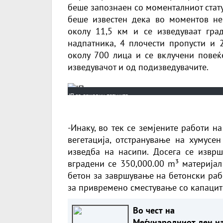
беше запознаен со моменталниот стат
беше известен дека во моментов н
околу 11,5 км и се изведуваат гра
надпатника, 4 плочести пропусти и 
околу 700 лица и се вклучени пове
изведувачот и од подизведувачите.
ЈП за државни патишта
-Инаку, во тек се земјените работи н
вегетација, отстранување на хумусен
изведба на насипи. Досега се изврш
вградени се 350,000.00 m³ материјал
бетон за завршување на бетонски раб
за привремено сместување со капаците
Во чест на
Меѓународниот ден н