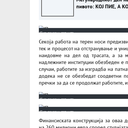
пивото: КОЈ ПИЕ, А КО
ИЗВЕЗУВА НАЈМНОГУ
ПИВО ВО ЕВРОПСКАТ
УНИЈА?
ЈП за државни патишта
Секоја работа на терен носи предизви
тек и процесот на отстранување и ун
наидовме на дел од трасата, а за 
надлежните институции обезбеден е п
случаи, работите за изградба на патн
додека не се обезбедат соодветни п
пречки за да се продолжат работите, 
ЈП за државни патишта
ЈП за државни патишта
Финансиската конструкција за оваа д
на 260 милиони евра според студијата