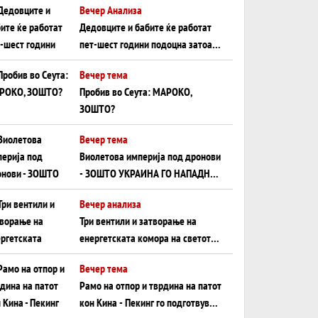
Вечер Анализа
Црното Море...
Дедовците и бабите ќе работат
пет-шест години подоцна затоа
што НЕМААТ ВНУЦИ ДА ГИ
Вечер тема
ЗАМЕНАТ
Пробив во Сеута: МАРОКО,
ЗОШТО?
Вечер тема
Виолетова империја под дронови
- ЗОШТО УКРАИНА ГО НАПАДНА
РУСКИОТ WILDBERRIES
Вечер анализа
Три вентили и затворање на
енергетската комора на светот:
Нападот во Суец најавува
Вечер тема
глобален енергетски инфаркт?
Рамо на отпор и тврдина на патот
кон Кина - Пекинг го подготвува