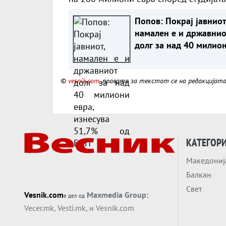
Попов: Покрај јавниот,
намален е и државнио
долг за над 40 милио
евра, изнесува 51,7%
БДП
©
vesnik.com
, правата за текстот се на редакцијат
КАТЕГОР
Македониј
Балкан
Свет
Vesnik.com
Maxmedia Group:
е дел од
Vecer.mk
,
Vesti.mk
, и
Vesnik.com