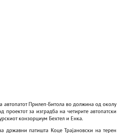
на автопатот Прилеп-Битола во должина од околу
од проектот за изградба на четирите автопатски
урскиот конзорциум Бехтел и Енка.
за државни патишта Коце Трајановски на терен