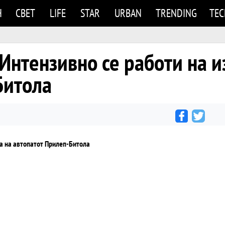
Н
СВЕТ
LIFE
STAR
URBAN
TRENDING
TE
Интензивно се работи на и
Битола