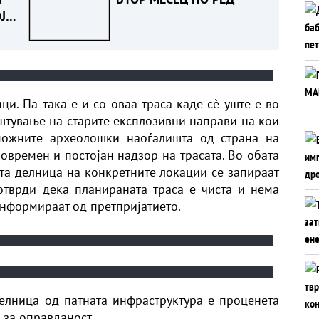
Ј
А
ци. Па така е и со оваа траса каде сè уште е во
иштување на старите експлозивни направи на кои
можните археолошки наоѓалишта од страна на
овремен и постојан надзор на трасата. Во обата
ата делница на конкретните локации се запираат
отврди дека планираната траса е чиста и нема
информираат од претпријатието.
елница од патната инфраструктура е проценета
 за оправданост.