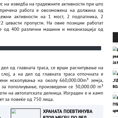
ус на изведба на градежните активности при што
епречена работа е овозможена на должина од
дежни активности на 1 мост, 2 подпатника, 2
22 цевасти пропусти. На овие позиции работат
ќе од 400 различни машини и механизација од
а дел од главната траса, се врши расчитување на
 слој, а на дел од главната траса отпочната е
ени ископувања на околу 660,000.00m³ земја,
 за пополнување, произведени се 30,000.00 m³
оти на автопатската делница. Изграден е и камп
т за повеќе од 750 лица.
ХРАНАТА ПОЕВТИНУВА
а
ВТОР МЕСЕЦ ПО РЕД