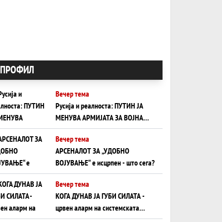
ПРОФИЛ
Вечер тема
Русија и реалноста: ПУТИН ЈА
МЕНУВА АРМИЈАТА ЗА ВОЈНА
ШТО ОСТАНУВА БЕЗ ФРОНТ
Вечер тема
АРСЕНАЛОТ ЗА „УДОБНО
ВОЈУВАЊЕ“ е исцрпен - што сега?
Вечер тема
КОГА ДУНАВ ЈА ГУБИ СИЛАТА -
црвен аларм на системската
плоча од јужна Германија до