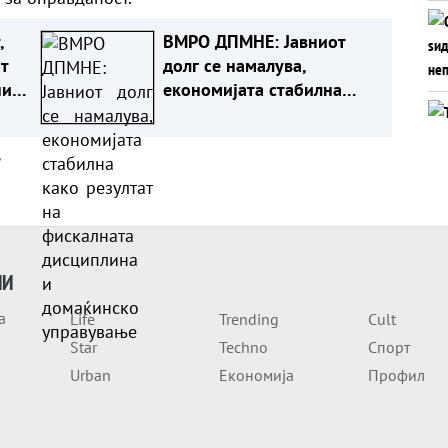
ВМРО ДПМНЕ: Јавниот
т
долг се намалува,
ни
економијата стабилна
 од
како резултат на
фискалната дисциплина и
а
домаќинско управување
ИИ
а
Life
Trending
Cult
Star
Techno
Спорт
Urban
Економија
Профил