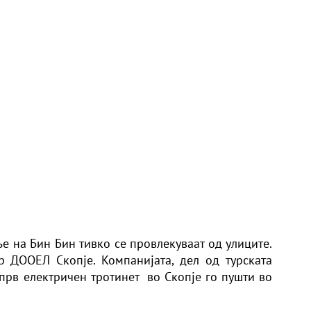
е на Бин Бин тивко се провлекуваат од улиците.
р ДООЕЛ Скопје. Компанијата, дел од турската
прв електричен тротинет во Скопје го пушти во