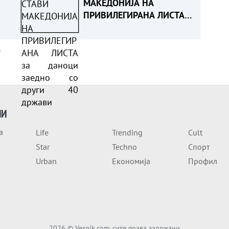
МАКЕДОНИЈА НА
ПРИВИЛЕГИРАНА ЛИСТА
за даноци заедно со
други 40 држави
а
ИИ
а
Life
Trending
Cult
Star
Techno
Спорт
Urban
Економија
Профил
2026
© Vesnik.com, сите права задржани