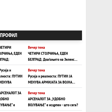
ПРОФИЛ
Вечер тема
ЧЕТИРИ СТОЛЧИЊА, ЕДЕН
БЕЛГРАД: Доаѓањето на Зеленски
ги открива тајните на политиката
Вечер тема
на балансирање на Вучиќ
Русија и реалноста: ПУТИН ЈА
МЕНУВА АРМИЈАТА ЗА ВОЈНА
ШТО ОСТАНУВА БЕЗ ФРОНТ
Вечер тема
АРСЕНАЛОТ ЗА „УДОБНО
ВОЈУВАЊЕ“ е исцрпен - што сега?