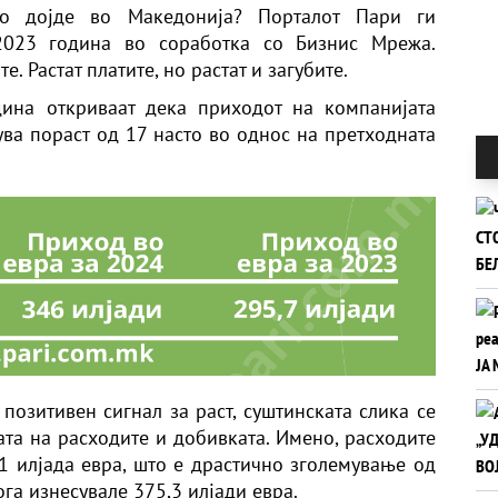
то дојде во Македонија? Порталот
Пари
ги
2023 година во соработка со Бизнис Мрежа.
е. Растат платите, но растат и загубите.
ина откриваат дека приходот на компанијата
ува пораст од 17 насто во однос на претходната
позитивен сигнал за раст, суштинската слика се
ата на расходите и добивката. Имено, расходите
,1 илјада евра, што е драстично зголемување од
ога изнесувале 375,3 илјади евра.