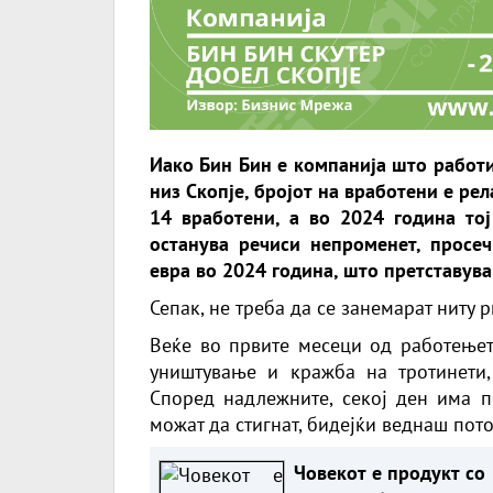
Иако Бин Бин е компанија што работи
низ Скопје, бројот на вработени е р
14 вработени, а во 2024 година тој
останува речиси непроменет, просе
евра во 2024 година, што претставува
Сепак, не треба да се занемарат ниту 
Веќе во првите месеци од работењет
уништување и кражба на тротинети
Според надлежните, секој ден има по
можат да стигнат, бидејќи веднаш пото
Човекот е продукт со