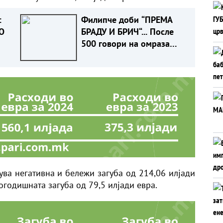
:
Филипче доби “ПРЕМА
О
БРАДУ И БРИЧ“... После
500 говори на омраза
против Србите, само
годинава
нува негативна и бележи загуба од 214,06 илјади
огодишната загуба од 79,5 илјади евра.