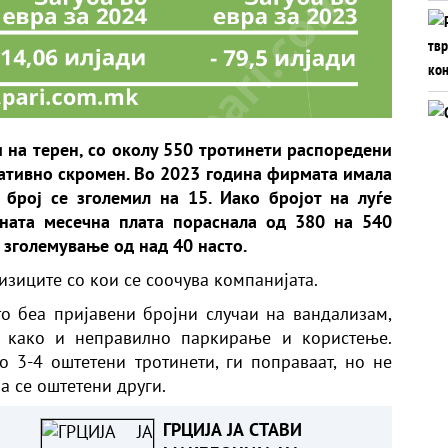
 на терен, со околу 550 тротинети распоредени
елативно скромен. Во 2023 година фирмата имала
 број се зголемил на 15. Иако бројот на луѓе
чната месечна плата пораснала од 380 на 540
 зголемување од над 40 насто.
ризиците со кои се соочува компанијата.
о беа пријавени бројни случаи на вандализам,
, како и неправилно паркирање и користење.
 3-4 оштетени тротинети, ги поправаат, но не
а се оштетени други.
ГРЦИЈА ЈА СТАВИ