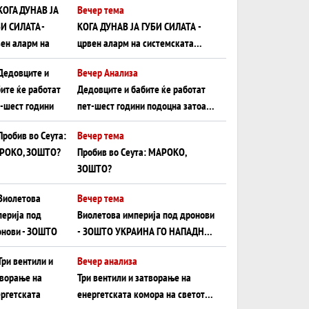
Вечер тема
КОГА ДУНАВ ЈА ГУБИ СИЛАТА -
црвен аларм на системската
плоча од јужна Германија до
Вечер Анализа
Црното Море...
Дедовците и бабите ќе работат
пет-шест години подоцна затоа
што НЕМААТ ВНУЦИ ДА ГИ
Вечер тема
ЗАМЕНАТ
Пробив во Сеута: МАРОКО,
ЗОШТО?
Вечер тема
Виолетова империја под дронови
- ЗОШТО УКРАИНА ГО НАПАДНА
РУСКИОТ WILDBERRIES
Вечер анализа
Три вентили и затворање на
енергетската комора на светот: