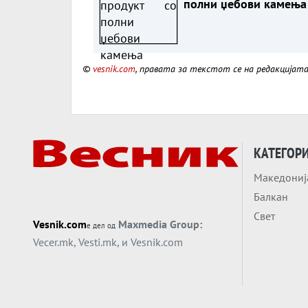
полни џебови камења
©
vesnik.com
, правата за текстот се на редакцијат
КАТЕГОР
Македониј
Балкан
Свет
Vesnik.com
Maxmedia Group:
е дел од
Vecer.mk
,
Vesti.mk
, и
Vesnik.com