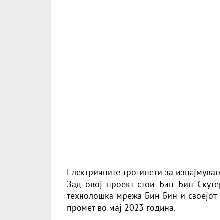
Eлектричнитe тротинети за изнајмувањ
Зад овој проект стои Бин Бин Скуте
технолошка мрежа Бин Бин и своејот 
промет во мај 2023 година.