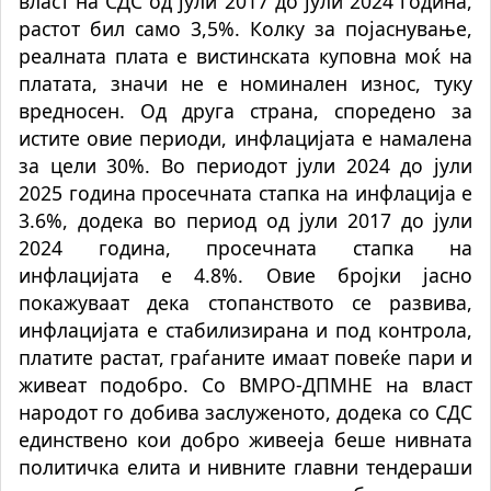
власт на СДС од јули 2017 до јули 2024 година,
растот бил само 3,5%. Колку за појаснување,
реалната плата е вистинската куповна моќ на
платата, значи не е номинален износ, туку
вредносен. Од друга страна, споредено за
истите овие периоди, инфлацијата е намалена
за цели 30%. Во периодот јули 2024 до јули
2025 година просечната стапка на инфлација е
3.6%, додека во период од јули 2017 до јули
2024 година, просечната стапка на
инфлацијата е 4.8%. Овие бројки јасно
покажуваат дека стопанството се развива,
инфлацијата е стабилизирана и под контрола,
платите растат, граѓаните имаат повеќе пари и
живеат подобро. Со ВМРО-ДПМНЕ на власт
народот го добива заслуженото, додека со СДС
единствено кои добро живееја беше нивната
политичка елита и нивните главни тендераши