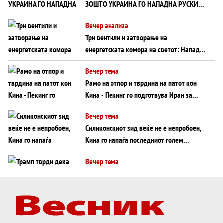
ЗОШТО УКРАИНА ГО НАПАДНА РУСКИОТ
WILDBERRIES
Вечер анализа
Три вентили и затворање на
енергетската комора на светот: Нападот
во Суец најавува глобален енергетски
Вечер тема
инфаркт?
Рамо на отпор и тврдина на патот кон
Кина - Пекинг го подготвува Иран за
американска копнена инвазија
Вечер тема
Силиконскиот ѕид веќе не е непробоен,
Кина го напаѓа последниот голем
монопол на Западот?
Вечер тема
Трамп тврди дека повторно „разговара“
со Иран - ваквите моменти се поопасни
од отворените закани
Вечер тема
ДЛАБОКО УДОЛУ: Сметководствените