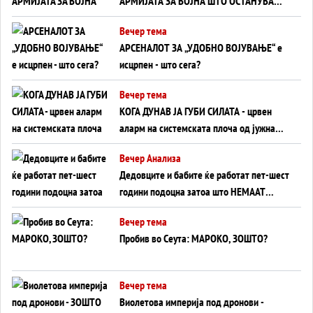
АРМИЈАТА ЗА ВОЈНА ШТО ОСТАНУВА
БЕЗ ФРОНТ
Вечер тема
АРСЕНАЛОТ ЗА „УДОБНО ВОЈУВАЊЕ“ е
исцрпен - што сега?
Вечер тема
КОГА ДУНАВ ЈА ГУБИ СИЛАТА - црвен
аларм на системската плоча од јужна
Германија до Црното Море...
Вечер Анализа
Дедовците и бабите ќе работат пет-шест
години подоцна затоа што НЕМААТ
ВНУЦИ ДА ГИ ЗАМЕНАТ
Вечер тема
Пробив во Сеута: МАРОКО, ЗОШТО?
Вечер тема
Виолетова империја под дронови -