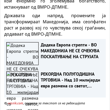
кои енормно го зголемуваа богатството,
истакнуваат од ВМРО-ДПМНЕ.
Државата оди напред, промените ја
трансформираат Македонија, има сеопфатен
раст и развој кој го чувствува секој граѓанин,
додаваат од ВМРО-ДПМНЕ.
Додека Европа стрепти - ВО
МАКЕДОНИЈА НЕ СЕ ОЧЕКУВА
ПОСКАПУВАЊЕ НА СТРУЈАТА
РЕКОРДНА ПОЛУГОДИШНА
ТРГОВИЈА - Над 10 милијарди
евра размена со светот,
извозот расте побрзо од
увозот
©
vesnik.com
, правата за текстот се на редакцијата