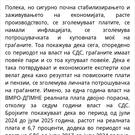
Полека, но сигурно почна стабилизирањето и
заживувањето на економијата, расте
производството, се зголемуваат платите, се
намали инфлацијата, се зголемува
потрошувачката и куповната моќ на
граѓаните. Тоа покажува дека сега, споредено
со периодот на власт на СДС, граѓаните имаат
повеќе пари и со тоа купуваат повеќе. Дека е
така потврдуваат и економските експерти кои
велат дека како резултат на повисоките плати
и пензии, се зголемува личната потрошувачка
на граѓаните. Имено, за една година власт на
ВМРО-ДПМНЕ реалната плата двојно порасна,
отколку за седум години власт на СДС.
Бројките покажуваат дека во период од јули
2024 до јули 2025 година, растот на реалната
плата е 6,7 проценти, додека во периодот на