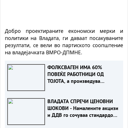
Добро проектираните економски мерки и
политики на Владата, ги даваат посакуваните
резултати, се вели во партиското соопштение
на владејачката ВМРО-ДПМНЕ.
ФОЛКСВАГЕН ИМА 60%
ПОВЕЌЕ РАБОТНИЦИ ОД
ТОЈОТА, а произведува
помалку автомобили. Зошто?
ВЛАДАТА СПРЕЧИ ЦЕНОВНИ
ШОКОВИ - Намалените акцизи
и ДДВ го сочуваа стандардот
на граѓаните