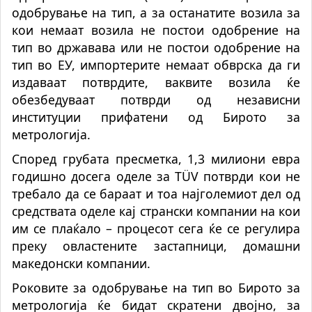
одобрување на тип, а за останатите возила за
кои немаат возила не постои одобрение на
тип во државава или не постои одобрение на
тип во ЕУ, импортерите немаат обврска да ги
издаваат потврдите, ваквите возила ќе
обезбедуваат потврди од независни
институции прифатени од Бирото за
метрологија.
Според грубата пресметка, 1,3 милиони евра
годишно досега оделе за TÜV потврди кои не
требало да се бараат и тоа најголемиот дел од
средствата оделе кај странски компании на кои
им се плаќало – процесот сега ќе се регулира
преку овластените застапници, домашни
македонски компании.
Роковите за одобрување на тип во Бирото за
метрологија ќе бидат скратени двојно, за