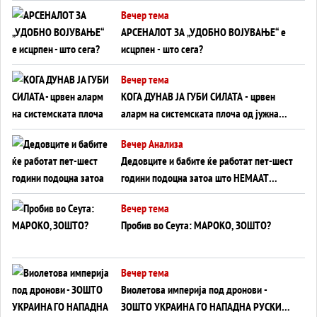
БЕЗ ФРОНТ
Вечер тема
АРСЕНАЛОТ ЗА „УДОБНО ВОЈУВАЊЕ“ е
исцрпен - што сега?
Вечер тема
КОГА ДУНАВ ЈА ГУБИ СИЛАТА - црвен
аларм на системската плоча од јужна
Германија до Црното Море...
Вечер Анализа
Дедовците и бабите ќе работат пет-шест
години подоцна затоа што НЕМААТ
ВНУЦИ ДА ГИ ЗАМЕНАТ
Вечер тема
Пробив во Сеута: МАРОКО, ЗОШТО?
Вечер тема
Виолетова империја под дронови -
ЗОШТО УКРАИНА ГО НАПАДНА РУСКИОТ