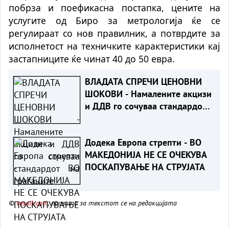
побрза и поефикасна постапка, цените на
услугите од Биро за метрологија ќе се
регулираат со нов правилник, а потврдите за
исполнетост на техничките карактеристики кај
застапниците ќе чинат 40 до 50 евра.
ВЛАДАТА СПРЕЧИ ЦЕНОВНИ
ШОКОВИ - Намалените акцизи
и ДДВ го сочуваа стандардот
на граѓаните
Додека Европа стрепти - ВО
МАКЕДОНИЈА НЕ СЕ ОЧЕКУВА
ПОСКАПУВАЊЕ НА СТРУЈАТА
©
vesnik.com
, правата за текстот се на редакцијата