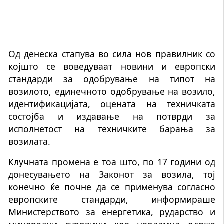
Од денеска
стапува во сила
н
ов
п
равилник со
којшто се воведуваат новини и европски
стандарди за одобрување на типот на
возилото, единечното одобрување на возило,
идентификацијата, оцената на техничката
состојба и издавање на потврди за
исполнетост на техничките барања за
возилата.
Клучната промена е тоа што, по 17 години од
донесувањето на Законот за возила, тој
конечно ќе почне да се применува согласно
европските стандарди, информираше
Министерството за енергетика, рударство и