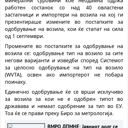
минерални суровини кое неодамна одржа
работен состанок со над 40 овластени
застапници и импортери на возила на кој ги
презентираше измените во постапките за
одобрување на возила, кои ќе стапат на сила
од 1 септември.
Промените во постапките за одобрување на
возила се: одобрување тип на возило за сите
негови варијанти и изведби според Системот
за целосно одобрување на тип на возило
(WVTA), освен ако импортерот не побара
поинаку.
Единечно одобрување ќе се врши исклучиво
за возила за кои не е одобрен типот во
државава и немаат одобрение за тип во ЕУ.
Тоа ќе се прави преку Биро за метрологија.
ВМРО ДПМНЕ: Јавниот долг се