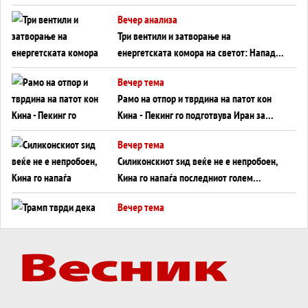
WILDBERRIES
Вечер анализа
Три вентили и затворање на
енергетската комора на светот: Нападот
во Суец најавува глобален енергетски
Вечер тема
инфаркт?
Рамо на отпор и тврдина на патот кон
Кина - Пекинг го подготвува Иран за
американска копнена инвазија
Вечер тема
Силиконскиот ѕид веќе не е непробоен,
Кина го напаѓа последниот голем
монопол на Западот?
Вечер тема
Трамп тврди дека повторно „разговара“
со Иран - ваквите моменти се поопасни
од отворените закани
Вечер тема
ДЛАБОКО УДОЛУ: Сметководствените
трикови што го соборија ЕНРОН ги