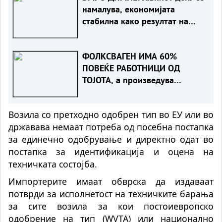
намалува, економијата
стабилна како резултат на
фискалната дисциплина и
домаќинско управување
ФОЛКСВАГЕН ИМА 60%
ПОВЕЌЕ РАБОТНИЦИ ОД
ТОЈОТА, а произведува
помалку автомобили. Зошто?
Возила со претходно одобрен тип во ЕУ или во
државава немаат потреба од посебна постапка
за единечно одобрување и директно одат во
постапка за идентификација и оцена на
техничката состојба.
Импортерите имаат обврска да издаваат
потврди за исполнетост на техничките барања
за сите возила за кои постоиевропско
одобрение на тип (WVTA) или национално