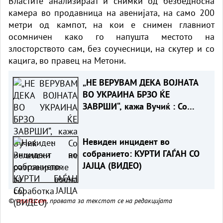
Властите анализираат и снимки од безбедносна
камера во продавница на авенијата, на само 200
метри од кампот, на кои е снимен главниот
осомничен како го напушта местото на
злосторството сам, без соучесници, на скутер и со
кацига, во правец на Метони.
„НЕ ВЕРУВАМ ДЕКА ВОЈНАТА
ВО УКРАИНА БРЗО ЌЕ
ЗАВРШИ“, кажа Вучиќ : Со
Зеленски не разговаравме за
воена соработка
Невиден инцидент во
собранието: КУРТИ ГАЃАН СО
ЈАЈЦА (ВИДЕО)
©
vesnik.com
, правата за текстот се на редакцијата