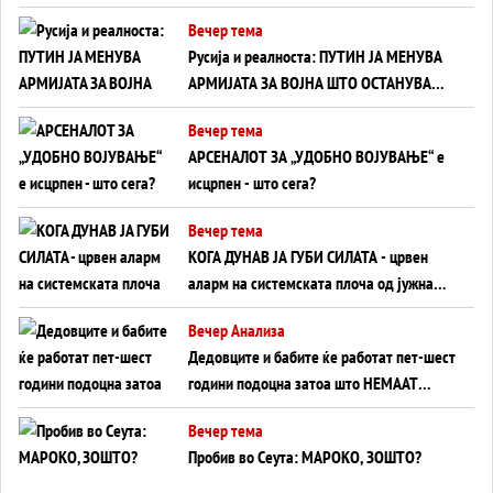
тајните на политиката на балансирање
Вечер тема
на Вучиќ
Русија и реалноста: ПУТИН ЈА МЕНУВА
АРМИЈАТА ЗА ВОЈНА ШТО ОСТАНУВА
БЕЗ ФРОНТ
Вечер тема
АРСЕНАЛОТ ЗА „УДОБНО ВОЈУВАЊЕ“ е
исцрпен - што сега?
Вечер тема
КОГА ДУНАВ ЈА ГУБИ СИЛАТА - црвен
аларм на системската плоча од јужна
Германија до Црното Море...
Вечер Анализа
Дедовците и бабите ќе работат пет-шест
години подоцна затоа што НЕМААТ
ВНУЦИ ДА ГИ ЗАМЕНАТ
Вечер тема
Пробив во Сеута: МАРОКО, ЗОШТО?