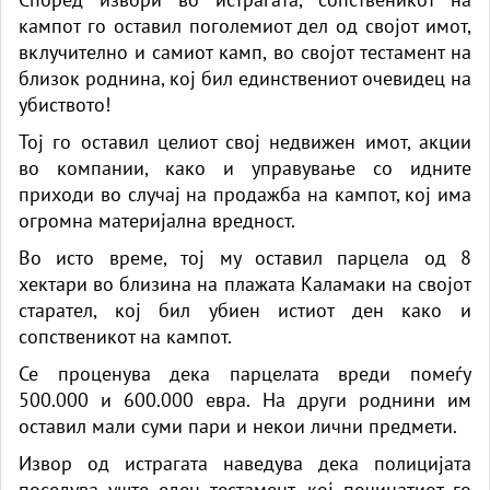
кампот го оставил поголемиот дел од својот имот,
вклучително и самиот камп, во својот тестамент на
близок роднина, кој бил единствениот очевидец на
убиството!
Тој го оставил целиот свој недвижен имот, акции
во компании, како и управување со идните
приходи во случај на продажба на кампот, кој има
огромна материјална вредност.
Во исто време, тој му оставил парцела од 8
хектари во близина на плажата Каламаки на својот
старател, кој бил убиен истиот ден како и
сопственикот на кампот.
Се проценува дека парцелата вреди помеѓу
500.000 и 600.000 евра. На други роднини им
оставил мали суми пари и некои лични предмети.
Извор од истрагата наведува дека полицијата
поседува уште еден тестамент, кој починатиот го