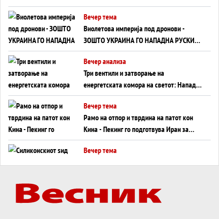
Вечер тема
Виолетова империја под дронови -
ЗОШТО УКРАИНА ГО НАПАДНА РУСКИОТ
WILDBERRIES
Вечер анализа
Три вентили и затворање на
енергетската комора на светот: Нападот
во Суец најавува глобален енергетски
Вечер тема
инфаркт?
Рамо на отпор и тврдина на патот кон
Кина - Пекинг го подготвува Иран за
американска копнена инвазија
Вечер тема
Силиконскиот ѕид веќе не е непробоен,
Кина го напаѓа последниот голем
монопол на Западот?
Вечер тема
Трамп тврди дека повторно „разговара“
со Иран - ваквите моменти се поопасни