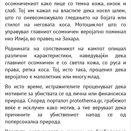
осомничениот како лице со темна кожа, низок и
слаб. Тој им кажал на властите дека носел шлем,
што го оневозможувало гледањето на бојата или
стилот на неговата коса. Мотоциклот што го
управувал главниот осомничен веројатно поминал
низ Илија, во правец на Захара.
Роднината на сопственикот на кампот опишал
различни карактеристики, наведувајќи дека
главниот осомничен е со светла кожа, со руса и
права, ретка коса. Тој, исто така, проценил дека
веројатно е малолетник или многу млад.
Во исто време, истражителите проценуваат дека
мотивите за убиствата се од лична или финансиска
природа. Според порталот
protothema.gr
, грабежот
веќе е исклучен како мотив, а тие веруваат дека
причините за убиствениот напад се од
поперсонална природа.