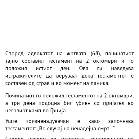
Според адвокатот на жртвата (68), починатиот
тајно составил тестамент на 2 октомври и го
положил истиот ден. Ова ги наведува
истражителите да веруваат дека тестаментот е
составен од страв и во момент на паника.
Починатиот го положил тестаментот на 2 октомври,
а три дена подоцна бил убиен со пријател во
неговиот
камп
во
Грција
.
Уште поизненадувачки е како започнува
тестаментот: „Во случај на ненадејна смрт...“
Според извори во истрагата, сопственикот на