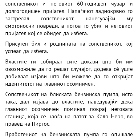
сопственикот и неговиот 60-годишен чувар и
долгогодишен пријател. Напаѓачот ладнокрвно го
застрелал сопственикот, нанесувајќи му
смртоносни повреди, а потоа го убил и неговиот
пријател кој се обидел да избега.
Присутен бил и роднината на сопственикот, кој
успеал да избега.
Властите ги собираат сите докази што би им
овозможиле да го решат случајот, додека сè уште
добиваат изјави што би можеле да го откријат
идентитетот на главниот осомничен.
Сопственикот на блиската бензинска пумпа, исто
така, дал изјава до властите, наведувајќи дека
главниот осомничен поминал покрај неговата
станица, која се наоѓа на патот за Кало Неро, во
правец на Пиргос.
Вработениот на бензинската пумпа го опишале