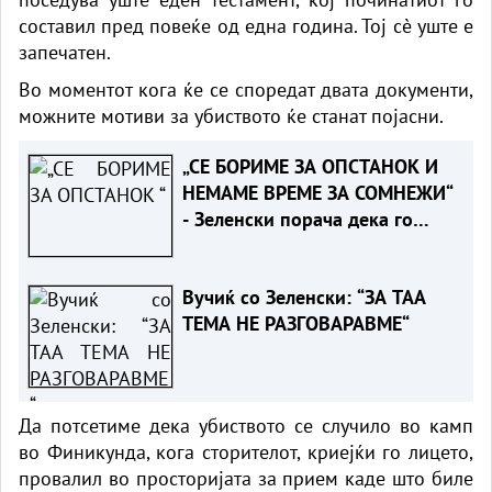
составил пред повеќе од една година. Тој сè уште е
запечатен.
Во моментот кога ќе се споредат двата документи,
можните мотиви за убиството ќе станат појасни.
„СЕ БОРИМЕ ЗА ОПСТАНОК И
НЕМАМЕ ВРЕМЕ ЗА СОМНЕЖИ“
- Зеленски порача дека го
разбира скептицизмот на
Вучиќ за ЕУ
Вучиќ со Зеленски: “ЗА ТАА
ТЕМА НЕ РАЗГОВАРАВМЕ“
Да потсетиме дека убиството се случило во камп
во Финикунда, кога сторителот, криејќи го лицето,
провалил во просторијата за прием каде што биле