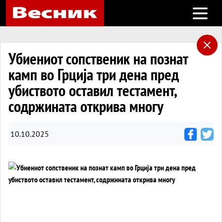
Open m
Убиениот сопственик на познат
камп во Грција три дена пред
убиството оставил тестамент,
содржината открива многу
10.10.2025