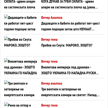
КОГА ДУНАВ ЈА ГУБИ СИЛАТА - црвен
аларм на системската плоча од јужна
Германија до Црното Море...
Вечер Анализа
Дедовците и бабите ќе работат пет-шест
години подоцна затоа што НЕМААТ
ВНУЦИ ДА ГИ ЗАМЕНАТ
Вечер тема
Пробив во Сеута: МАРОКО, ЗОШТО?
Вечер тема
Виолетова империја под дронови -
ЗОШТО УКРАИНА ГО НАПАДНА РУСКИОТ
WILDBERRIES
Вечер анализа
Три вентили и затворање на
енергетската комора на светот: Нападот
во Суец најавува глобален енергетски
Вечер тема
инфаркт?