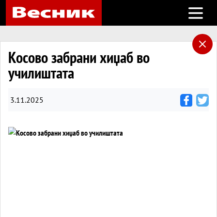
Open m
Косово забрани хиџаб во
училиштата
3.11.2025