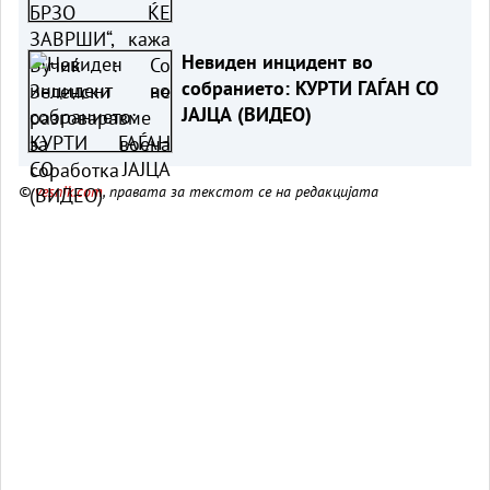
Зеленски не разговаравме за
воена соработка
Невиден инцидент во
собранието: КУРТИ ГАЃАН СО
ЈАЈЦА (ВИДЕО)
©
vesnik.com
, правата за текстот се на редакцијата