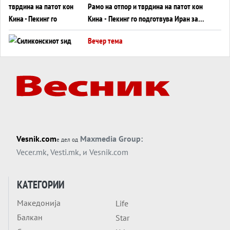
Рамо на отпор и тврдина на патот кон
Кина - Пекинг го подготвува Иран за
американска копнена инвазија
Вечер тема
Силиконскиот ѕид веќе не е непробоен,
Кина го напаѓа последниот голем
монопол на Западот?
Вечер тема
Трамп тврди дека повторно „разговара“
со Иран - ваквите моменти се поопасни
од отворените закани
Вечер тема
Vesnik.com
Maxmedia Group:
е дел од
ДЛАБОКО УДОЛУ: Сметководствените
Vecer.mk
,
Vesti.mk
, и
Vesnik.com
трикови што го соборија ЕНРОН ги
применуваат гигантите за ВИ
Вечер тема
КАТЕГОРИИ
АТОМСКО ДОМИНО НА БЛИСКИОТ
Македонија
Life
ИСТОК
Балкан
Star
Вечер тема