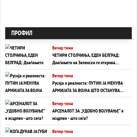
ПРОФИЛ
Вечер тема
ЧЕТИРИ СТОЛЧИЊА, ЕДЕН БЕЛГРАД:
Доаѓањето на Зеленски ги открива
тајните на политиката на балансирање
Вечер тема
на Вучиќ
Русија и реалноста: ПУТИН ЈА МЕНУВА
АРМИЈАТА ЗА ВОЈНА ШТО ОСТАНУВА
БЕЗ ФРОНТ
Вечер тема
АРСЕНАЛОТ ЗА „УДОБНО ВОЈУВАЊЕ“ е
исцрпен - што сега?
Вечер тема