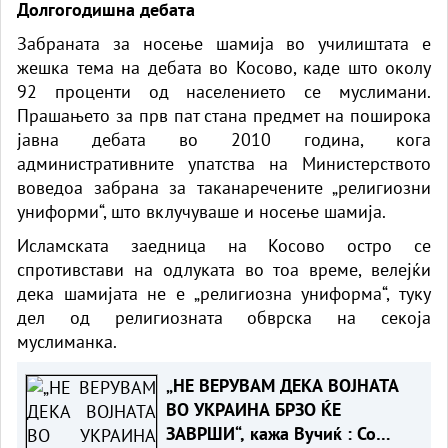
Долгогодишна дебата
Забраната за носење шамија во училиштата е
жешка тема на дебата во
Косово
, каде што околу
92 проценти од населението се муслимани.
Прашањето за прв пат стана предмет на поширока
јавна дебата во 2010 година, кога
административните упатства на Министерството
воведоа забрана за таканаречените „религиозни
униформи“, што вклучуваше и носење шамија.
Исламската заедница на Косово остро се
спротивстави на одлуката во тоа време, велејќи
дека шамијата не е „религиозна униформа“, туку
дел од религиозната обврска на секоја
муслиманка.
„НЕ ВЕРУВАМ ДЕКА ВОЈНАТА
ВО УКРАИНА БРЗО ЌЕ
ЗАВРШИ“, кажа Вучиќ : Со