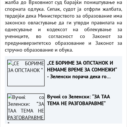
жалба до Врховниот суд барајќи поништување на
спорната одлука. Сепак, судот ја отфрли жалбата,
тврдејќи дека Министерството за образование има
законско овластување да ги утврди правилата на
однесување и кодексот на облекување за
учениците, во согласност со Законот за
предуниверзитетско образование и Законот за
стручно образование и обука.
„СЕ БОРИМЕ ЗА ОПСТАНОК И
НЕМАМЕ ВРЕМЕ ЗА СОМНЕЖИ“
- Зеленски порача дека го
разбира скептицизмот на
Вучиќ за ЕУ
Вучиќ со Зеленски: “ЗА ТАА
ТЕМА НЕ РАЗГОВАРАВМЕ“