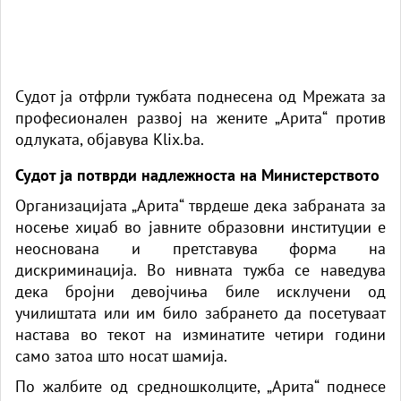
Судот ја отфрли тужбата поднесена од Мрежата за
професионален развој на жените „Арита“ против
одлуката,
објавува Klix.ba.
Судот ја потврди надлежноста на Министерството
Организацијата „Арита“ тврдеше дека забраната за
носење
хиџаб
во јавните образовни институции е
неоснована и претставува форма на
дискриминација. Во нивната тужба се наведува
дека бројни девојчиња биле исклучени од
училиштата или им било забрането да посетуваат
настава во текот на изминатите четири години
само затоа што носат шамија.
По жалбите од средношколците, „Арита“ поднесе