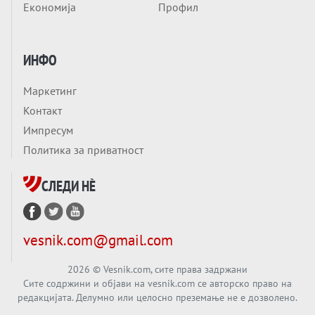
Економија
Профил
ЛУЃЕТО ШТО РЕШАВААТ ЗА МИР, ВОЈНА,
СОЖИВОТ ИЛИ ПРОПАСТ
Анализа
ИНФО
Приватни факултети - ОД ПРЕСТИЖ
НЕКОГАШ ДЕНЕС ДО ФАБРИКИ ЗА
Маркетинг
ДИПЛОМИ
Вечер тема
Контакт
БАЛКАНОТ КАКО ДОКУМЕНТ НА ТУЃА
Импресум
МАСА: Берлинскиот договор од 1878 и
Политика за приватност
европската уметност за уредување на
Вечер тема
туѓи судбини
СЛЕДИ НÈ
ГЕРМАНИЈА Е ПРЕД ЕКСПЛОЗИЈА? АfD го
урива заштитниот ѕид, улиците се полнат
со отпор, а Европа гледа почеток на
Вечер тема
vesnik.com@gmail.com
голем потрес?
Кинеска ракета испукана во Пацификот.
Што значи тоа за СТРАТЕШКИОТ ЈАЗИК
2026
© Vesnik.com, сите права задржани
Сите содржини и објави на vesnik.com се авторско право на
ВО СВЕТОТ?
редакцијата. Делумно или целосно преземање не е дозволено.
Вечер тема