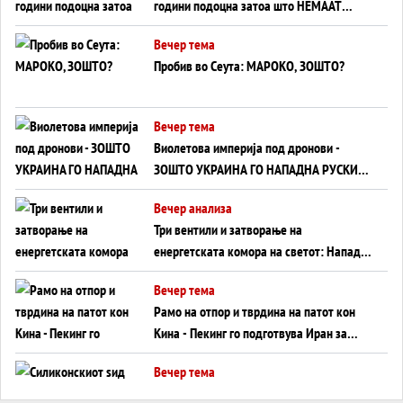
години подоцна затоа што НЕМААТ
ВНУЦИ ДА ГИ ЗАМЕНАТ
Вечер тема
Пробив во Сеута: МАРОКО, ЗОШТО?
Вечер тема
Виолетова империја под дронови -
ЗОШТО УКРАИНА ГО НАПАДНА РУСКИОТ
WILDBERRIES
Вечер анализа
Три вентили и затворање на
енергетската комора на светот: Нападот
во Суец најавува глобален енергетски
Вечер тема
инфаркт?
Рамо на отпор и тврдина на патот кон
Кина - Пекинг го подготвува Иран за
американска копнена инвазија
Вечер тема
Силиконскиот ѕид веќе не е непробоен,