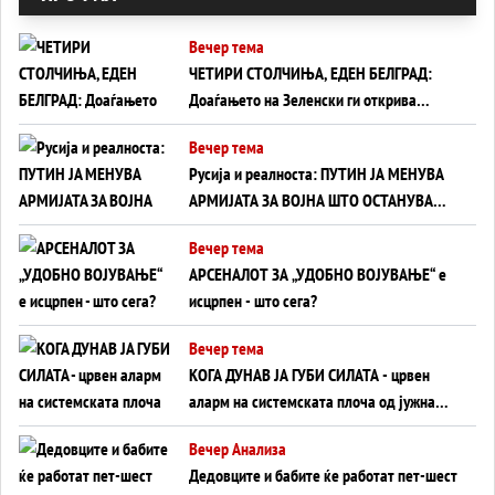
Вечер тема
ЧЕТИРИ СТОЛЧИЊА, ЕДЕН БЕЛГРАД:
Доаѓањето на Зеленски ги открива
тајните на политиката на балансирање
Вечер тема
на Вучиќ
Русија и реалноста: ПУТИН ЈА МЕНУВА
АРМИЈАТА ЗА ВОЈНА ШТО ОСТАНУВА
БЕЗ ФРОНТ
Вечер тема
АРСЕНАЛОТ ЗА „УДОБНО ВОЈУВАЊЕ“ е
исцрпен - што сега?
Вечер тема
КОГА ДУНАВ ЈА ГУБИ СИЛАТА - црвен
аларм на системската плоча од јужна
Германија до Црното Море...
Вечер Анализа
Дедовците и бабите ќе работат пет-шест