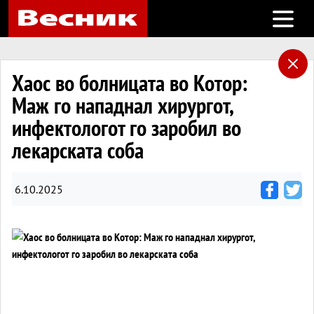
Open m
Хаос во болницата во Котор:
Маж го нападнал хирургот,
инфектологот го заробил во
лекарската соба
6.10.2025