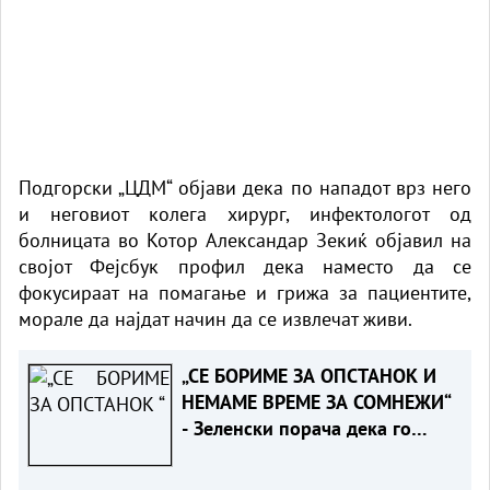
Подгорски „ЦДМ“
објави дека по нападот врз него
и неговиот колега
хирург
, инфектологот од
болницата во
Котор
Александар Зекиќ објавил на
својот Фејсбук профил дека наместо да се
фокусираат на помагање и грижа за пациентите,
морале да најдат начин да се извлечат живи.
„СЕ БОРИМЕ ЗА ОПСТАНОК И
НЕМАМЕ ВРЕМЕ ЗА СОМНЕЖИ“
- Зеленски порача дека го
разбира скептицизмот на
Вучиќ за ЕУ