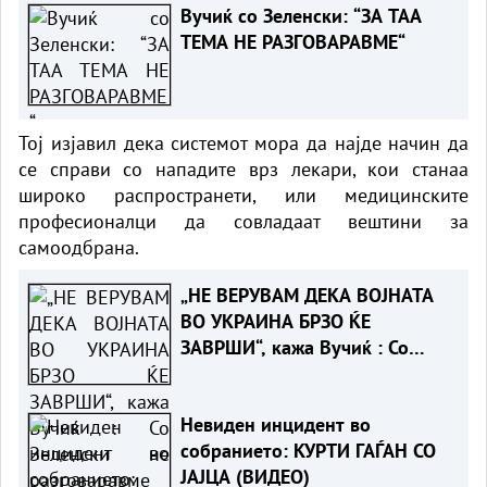
Вучиќ со Зеленски: “ЗА ТАА
ТЕМА НЕ РАЗГОВАРАВМЕ“
Тој изјавил дека системот мора да најде начин да
се справи со нападите врз лекари, кои станаа
широко распространети, или медицинските
професионалци да совладаат вештини за
самоодбрана.
„НЕ ВЕРУВАМ ДЕКА ВОЈНАТА
ВО УКРАИНА БРЗО ЌЕ
ЗАВРШИ“, кажа Вучиќ : Со
Зеленски не разговаравме за
воена соработка
Невиден инцидент во
собранието: КУРТИ ГАЃАН СО
ЈАЈЦА (ВИДЕО)