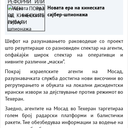
Новата ера на кинеската
сајбер-шпионажа
Шефот на разузнавањето раководеше со проект
што резултираше со разновиден спектар на агенти,
опфаќајќи широк спектар на оперативци и
нивните различни „маски“.
Покрај израелските агенти на Мосад,
разузнавачката служба достигна нови височини во
регрутирањето и обуката на локални дисидентски
ирански извори за дејствување против режимот во
Техеран.
Заедно, агентите на Мосад во Техеран таргетираа
голем број радарски платформи и балистички
ракети. Тие обезбедуваа информации за водење на