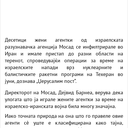
Десетици жени агентки од израелската
разузнавачка агенција
Мосад
се инфилтрирале во
Иран и имале пристап до разни области на
теренот, спроведувајќи операции за време на
израелските напади врз нуклеарните и
балистичките ракетни програми на Техеран во
јуни,
дознава „Џерусалим пост“.
Директорот на Мосад, Дејвид Барнеа, верува дека
улогата што ја играле жените агентки за време на
израелско-иранската војна била многу значајна.
Иако точната природа на она што го правеле овие
агенти сè уште е класифицирана како тајна,