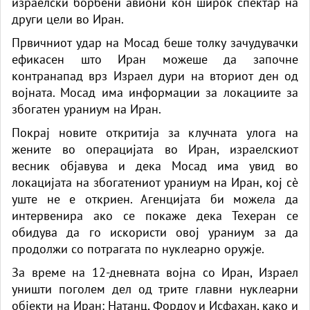
израелски борбени авиони кон широк спектар на
други цели во Иран.
Првичниот удар на Мосад беше толку зачудувачки
ефикасен што
Иран
можеше да започне
контранапад врз Израел дури на вториот ден од
војната. Мосад има информации за локациите за
збогатен ураниум на Иран.
Покрај новите откритија за клучната улога на
жените во операцијата во Иран, израелскиот
весник објавува и дека Мосад има увид во
локацијата на збогатениот ураниум на Иран, кој сè
уште не е откриен. Агенцијата би можела да
интервенира ако се покаже дека Техеран се
обидува да го искористи овој ураниум за да
продолжи со потрагата по нуклеарно оружје.
За време на 12-дневната војна со Иран, Израел
уништи поголем дел од трите главни нуклеарни
објекти на Иран: Натанц, Фордоу и Исфахан, како и