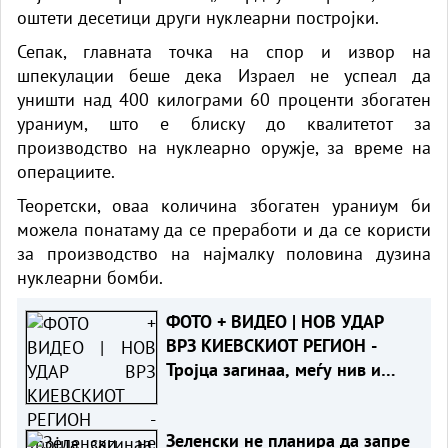
оштети десетици други нуклеарни постројки.
Сепак, главната точка на спор и извор на
шпекулации беше дека Израел не успеал да
уништи над 400 килограми 60 проценти збогатен
ураниум, што е блиску до квалитетот за
производство на нуклеарно оружје, за време на
операциите.
Теоретски, оваа количина збогатен ураниум би
можела понатаму да се преработи и да се користи
за производство на најмалку половина дузина
нуклеарни бомби.
ФОТО + ВИДЕО | НОВ УДАР
ВРЗ КИЕВСКИОТ РЕГИОН -
Тројца загинаа, меѓу нив и
дете
Зеленски не планира да запре