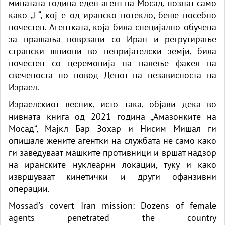
минатата година еден агент на Мосад, познат само
како „Г“, кој е од иранско потекло, беше посебно
почестен. Агентката, која била специјално обучена
за прашања поврзани со Иран и регрутирање
странски шпиони во непријателски земји, била
почестен со церемонија на палење факел на
свеченоста по повод Денот на независноста на
Израел.
Израелскиот весник, исто така, објави дека во
нивната книга од 2021 година „Амазонките на
Мосад“, Мајкл Бар Зохар и Нисим Мишал ги
опишале жените агентки на службата не само како
ги заведуваат машките противници и вршат надзор
на иранските нуклеарни локации, туку и како
извршуваат кинетички и други офанзивни
операции.
Mossad's covert Iran mission: Dozens of female
agents penetrated the country