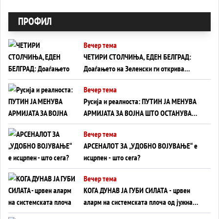
ПРОФИЛ
Вечер тема
ЧЕТИРИ СТОЛЧИЊА, ЕДЕН БЕЛГРАД:
Доаѓањето на Зеленски ги открива
тајните на политиката на балансирање
Вечер тема
на Вучиќ
Русија и реалноста: ПУТИН ЈА МЕНУВА
АРМИЈАТА ЗА ВОЈНА ШТО ОСТАНУВА
БЕЗ ФРОНТ
Вечер тема
АРСЕНАЛОТ ЗА „УДОБНО ВОЈУВАЊЕ“ е
исцрпен - што сега?
Вечер тема
КОГА ДУНАВ ЈА ГУБИ СИЛАТА - црвен
аларм на системската плоча од јужна
Германија до Црното Море...