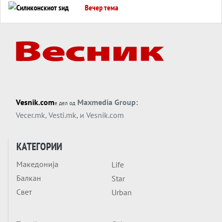
Вечер тема
Силиконскиот ѕид веќе не е непробоен,
Кина го напаѓа последниот голем
монопол на Западот?
Вечер тема
Трамп тврди дека повторно „разговара“
со Иран - ваквите моменти се поопасни
од отворените закани
Вечер тема
Vesnik.com
Maxmedia Group:
е дел од
ДЛАБОКО УДОЛУ: Сметководствените
Vecer.mk
,
Vesti.mk
, и
Vesnik.com
трикови што го соборија ЕНРОН ги
применуваат гигантите за ВИ
Вечер тема
КАТЕГОРИИ
АТОМСКО ДОМИНО НА БЛИСКИОТ
Македонија
Life
ИСТОК
Балкан
Star
Вечер тема
Свет
Urban
ОД ШАХЕД ДО СВЕТСКА ВОЈНА?
Обвинувањето кон Русија го поврзува