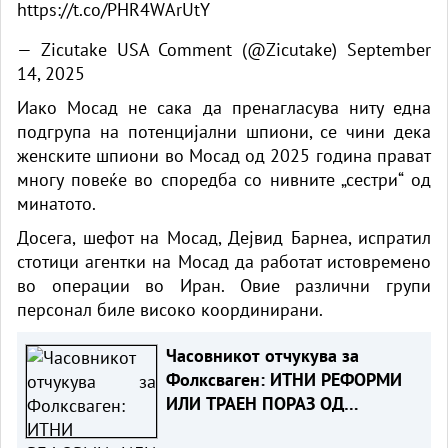
https://t.co/PHR4WArUtY
— Zicutake USA Comment (@Zicutake)
September
14, 2025
Иако Мосад не сака да пренагласува ниту една
подгрупа на потенцијални шпиони, се чини дека
женските шпиони во Мосад од 2025 година прават
многу повеќе во споредба со нивните „сестри“ од
минатото.
Досега, шефот на Мосад, Дејвид Барнеа, испратил
стотици агентки на Мосад да работат истовремено
во операции во Иран. Овие различни групи
персонал биле високо координирани.
Часовникот отчукува за
Фолксваген: ИТНИ РЕФОРМИ
ИЛИ ТРАЕН ПОРАЗ ОД
КИНЕСКИТЕ РИВАЛИ