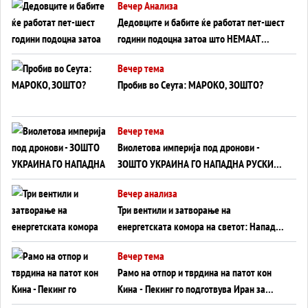
Вечер Анализа
Дедовците и бабите ќе работат пет-шест
години подоцна затоа што НЕМААТ
ВНУЦИ ДА ГИ ЗАМЕНАТ
Вечер тема
Пробив во Сеута: МАРОКО, ЗОШТО?
Вечер тема
Виолетова империја под дронови -
ЗОШТО УКРАИНА ГО НАПАДНА РУСКИОТ
WILDBERRIES
Вечер анализа
Три вентили и затворање на
енергетската комора на светот: Нападот
во Суец најавува глобален енергетски
Вечер тема
инфаркт?
Рамо на отпор и тврдина на патот кон
Кина - Пекинг го подготвува Иран за
американска копнена инвазија