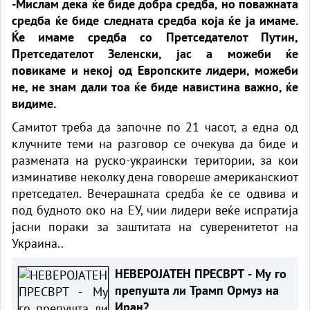
-Мислам дека ќе биде добра средба, но поважната
средба ќе биде следната средба која ќе ја имаме.
Ќе имаме средба со Претседателот Путин,
Претседателот Зеленски, јас а можеби ќе
повикаме и некој од Европските лидери, можеби
не, не знам дали тоа ќе биде навистина важно, ќе
видиме.
Самитот треба да започне по 21 часот, а една од
клучните теми на разговор се очекува да биде и
размената на руско-украински територии, за кои
изминативе неколку дена говореше американскиот
претседател. Вечерашната средба ќе се одвива и
под будното око на ЕУ, чии лидери веќе испратија
јасни пораки за заштитата на суверенитетот на
Украина..
НЕВЕРОЈАТЕН ПРЕСВРТ - Му го
препушта ли Трамп Ормуз на
Иран?