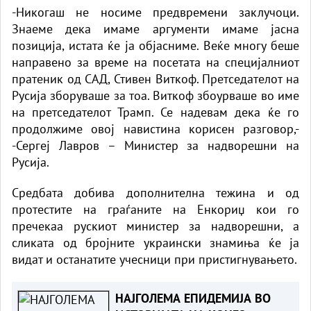
-Никогаш не носиме предвремени заклучоци.
Знаеме дека имаме аргументи имаме јасна
позиција, истата ќе ја објасниме. Веќе многу беше
направено за време на посетата на специјалниот
пратеник од САД, Стивен Виткоф. Претседателот на
Русија зборуваше за тоа. Виткоф збоурваше во име
на претседателот Трамп. Се надевам дека ќе го
продолжиме овој навистина корисен разговор,-
-Сергеј Лавров – Министер за надворешни на
Русија.
Средбата добива дополнителна тежина и од
протестите на граѓаните на Енкориџ кои го
пречекаа рускиот министер за надворешни, а
сликата од бројните украински знамиња ќе ја
видат и останатите учесници при пристигнувањето.
НАЈГОЛЕМА ЕПИДЕМИЈА ВО