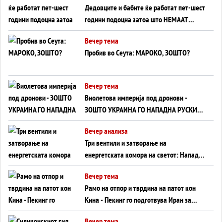
Дедовците и бабите ќе работат пет-шест
години подоцна затоа што НЕМААТ
ВНУЦИ ДА ГИ ЗАМЕНАТ
Вечер тема
Пробив во Сеута: МАРОКО, ЗОШТО?
Вечер тема
Виолетова империја под дронови -
ЗОШТО УКРАИНА ГО НАПАДНА РУСКИОТ
WILDBERRIES
Вечер анализа
Три вентили и затворање на
енергетската комора на светот: Нападот
во Суец најавува глобален енергетски
Вечер тема
инфаркт?
Рамо на отпор и тврдина на патот кон
Кина - Пекинг го подготвува Иран за
американска копнена инвазија
Вечер тема