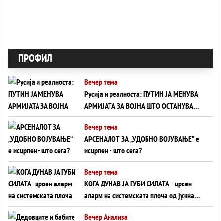
ПРОФИЛ
Вечер тема
Русија и реалноста: ПУТИН ЈА МЕНУВА
АРМИЈАТА ЗА ВОЈНА ШТО ОСТАНУВА
БЕЗ ФРОНТ
Вечер тема
АРСЕНАЛОТ ЗА „УДОБНО ВОЈУВАЊЕ“ е
исцрпен - што сега?
Вечер тема
КОГА ДУНАВ ЈА ГУБИ СИЛАТА - црвен
аларм на системската плоча од јужна
Германија до Црното Море...
Вечер Анализа