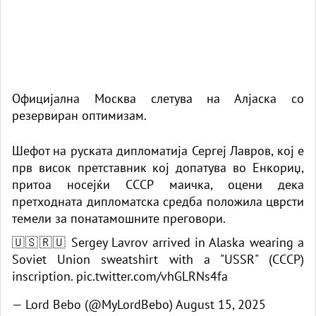
Официјална Москва слетува на Алјаска со
резервиран оптимизам.
Шефот на руската дипломатија Сергеј Лавров, кој е
прв висок претставник кој допатува во Енкориџ,
притоа носејќи СССР маичка, оцени дека
претходната дипломатска средба положила цврсти
темели за понатамошните преговори.
🇺🇸🇷🇺 Sergey Lavrov arrived in Alaska wearing a
Soviet Union sweatshirt with a "USSR" (CCCP)
inscription.
pic.twitter.com/vhGLRNs4fa
— Lord Bebo (@MyLordBebo)
August 15, 2025