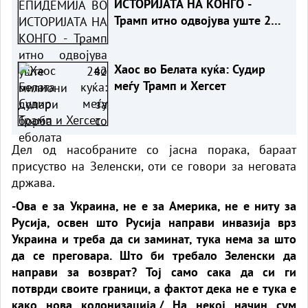
ИСТОРИЈАТА НА КОНГО -
Трамп итно одвојува уште 242
милиони долари за борба со
еболата
Хаос во Белата куќа: Судир
меѓу Трамп и Хегсет
Дел од насобраните со јасна порака, бараат
присуство на Зеленски, оти се говори за неговата
држава.
-Ова е за Украина, не е за Америка, не е ниту за
Русија, освен што Русија направи инвазија врз
Украина и треба да си заминат, тука нема за што
да се преговара. Што би требало Зеленски да
направи за возврат? Тој само сака да си ги
потврди своите граници, а фактот дека не е тука е
како нова колонизација./ На некој начин сум