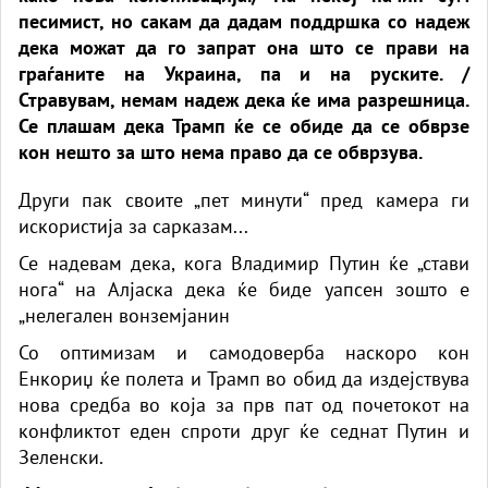
песимист, но сакам да дадам поддршка со надеж
дека можат да го запрат она што се прави на
граѓаните на Украина, па и на руските. /
Стравувам, немам надеж дека ќе има разрешница.
Се плашам дека Трамп ќе се обиде да се обврзе
кон нешто за што нема право да се обврзува.
Други пак своите „пет минути“ пред камера ги
искористија за сарказам...
Се надевам дека, кога Владимир Путин ќе „стави
нога“ на Алјаска дека ќе биде уапсен зошто е
„нелегален вонземјанин
Со оптимизам и самодоверба наскоро кон
Енкориџ ќе полета и Трамп во обид да издејствува
нова средба во која за прв пат од почетокот на
конфликтот еден спроти друг ќе седнат Путин и
Зеленски.