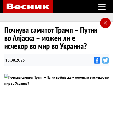
Open m
Почнува самитот Трамп – Путин
во Алјаска – можен ли е
исчекор во мир во Украина?
15.08.2025