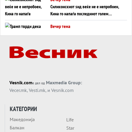
Силиконскиот ѕид веќе не е непробоен,
Кина го напаѓа последниот голем
монопол на Западот?
Вечер тема
Трамп тврди дека повторно „разговара“
со Иран - ваквите моменти се поопасни
од отворените закани
Вечер тема
ДЛАБОКО УДОЛУ: Сметководствените
трикови што го соборија ЕНРОН ги
применуваат гигантите за ВИ
Вечер тема
Vesnik.com
Maxmedia Group:
е дел од
АТОМСКО ДОМИНО НА БЛИСКИОТ
Vecer.mk
,
Vesti.mk
, и
Vesnik.com
ИСТОК
Вечер тема
КАТЕГОРИИ
ОД ШАХЕД ДО СВЕТСКА ВОЈНА?
Македонија
Life
Обвинувањето кон Русија го поврзува
Балкан
Блискиот Исток со украинското бојно
Star