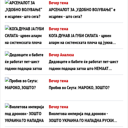
Вечер тема
АРСЕНАЛОТ ЗА „УДОБНО ВОЈУВАЊЕ“ е
исцрпен - што сега?
Вечер тема
КОГА ДУНАВ ЈА ГУБИ СИЛАТА - црвен
аларм на системската плоча од јужна
Германија до Црното Море...
Вечер Анализа
Дедовците и бабите ќе работат пет-шест
години подоцна затоа што НЕМААТ
ВНУЦИ ДА ГИ ЗАМЕНАТ
Вечер тема
Пробив во Сеута: МАРОКО, ЗОШТО?
Вечер тема
Виолетова империја под дронови -
ЗОШТО УКРАИНА ГО НАПАДНА РУСКИОТ
WILDBERRIES