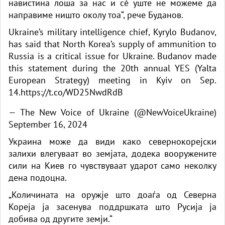
навистина лоша за нас и сè уште не можеме да
направиме ништо околу тоа“, рече Буданов.
Ukraine’s military intelligence chief, Kyrylo Budanov,
has said that North Korea’s supply of ammunition to
Russia is a critical issue for Ukraine. Budanov made
this statement during the 20th annual YES (Yalta
European Strategy) meeting in Kyiv on Sep.
14.
https://t.co/WD25NwdRdB
— The New Voice of Ukraine (@NewVoiceUkraine)
September 16, 2024
Украина може да види како севернокорејски
залихи влегуваат во земјата, додека вооружените
сили на Киев го чувствуваат ударот само неколку
дена подоцна.
„Количината на оружје што доаѓа од Северна
Кореја ја засенува поддршката што Русија ја
добива од другите земји.“