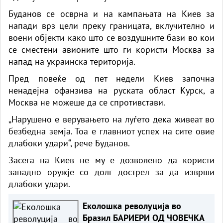
Буданов се осврна и на кампањата на Киев за
напади врз цели преку границата, вклучително и
воени објекти како што се воздушните бази во кои
се сместени авионите што ги користи Москва за
напад на украинска територија.
Пред повеќе од пет недели Киев започна
ненадејна офанзива на руската област Курск, а
Москва не можеше да се спротивстави.
„Нарушено е верувањето на луѓето дека живеат во
безбедна земја. Тоа е главниот успех на сите овие
длабоки удари“, рече Буданов.
Засега на Киев не му е дозволено да користи
западно оружје со долг дострел за да изврши
длабоки удари.
Еколошка револуција во
Бразил БАРИЕРИ ОД ЧОВЕЧКА