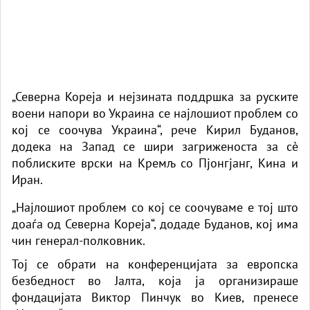
„Северна Кореја и нејзината поддршка за руските
воени напори во Украина се најлошиот проблем со
кој се соочува Украина“, рече Кирил Буданов,
додека на Запад се шири загриженоста за сè
поблиските врски на Кремљ со Пјонгјанг, Кина и
Иран.
„Најлошиот проблем со кој се соочуваме е тој што
доаѓа од Северна Кореја“, додаде Буданов, кој има
чин генерал-полковник.
Тој се обрати на конференцијата за европска
безбедност во Јалта, која ја организираше
фондацијата Виктор Пинчук во Киев,
пренесе