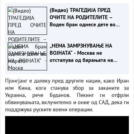
(Видео) ТРАГЕДИЈА ПРЕД
ОЧИТЕ НА РОДИТЕЛИТЕ –
Воден бран однесе дете во
морето
„НЕМА ЗАМРЗНУВАЊЕ НА
ВОЈНАТА“ - Москва не
отстапува од барањата на
Путин
Пјонгјанг е далеку пред другите нации, како Иран
или Кина, кога станува збор за заканите за
Украина, рече Буданов. Пекинг ги отфрли
обвинувањата, вклучително и оние од САД, дека ги
поддржува руските воени операции.