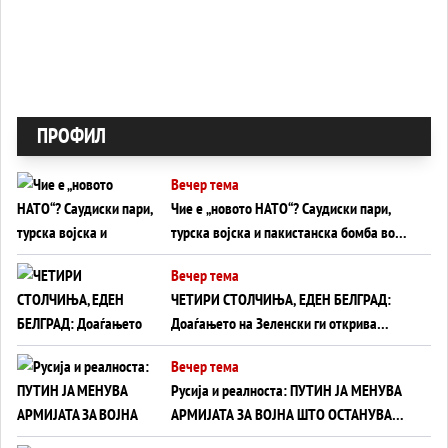
ПРОФИЛ
Вечер тема
Чие е „новото НАТО“? Саудиски пари,
турска војска и пакистанска бомба во
служба на Америка - или ќе стане
Вечер тема
сувишна?
ЧЕТИРИ СТОЛЧИЊА, ЕДЕН БЕЛГРАД:
Доаѓањето на Зеленски ги открива
тајните на политиката на балансирање
Вечер тема
на Вучиќ
Русија и реалноста: ПУТИН ЈА МЕНУВА
АРМИЈАТА ЗА ВОЈНА ШТО ОСТАНУВА
БЕЗ ФРОНТ