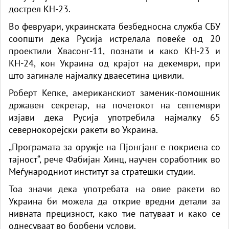
дострел КН-23.
Во февруари, украинската безбедносна служба СБУ
соопшти дека Русија истрелала повеќе од 20
проектили Хвасонг-11, познати и како КН-23 и
КН-24, кон Украина од крајот на декември, при
што загинале најмалку дваесетина цивили.
Роберт Кепке, американскиот заменик-помошник
државен секретар, на почетокот на септември
изјави дека Русија употребила најмалку 65
севернокорејски ракети во Украина.
„Програмата за оружје на Пјонгјанг е покриена со
тајност“, рече Фабијан Хинц, научен соработник во
Меѓународниот институт за стратешки студии.
Тоа значи дека употребата на овие ракети во
Украина би можела да открие вредни детали за
нивната прецизност, како тие патуваат и како се
однесуваат во борбени услови.