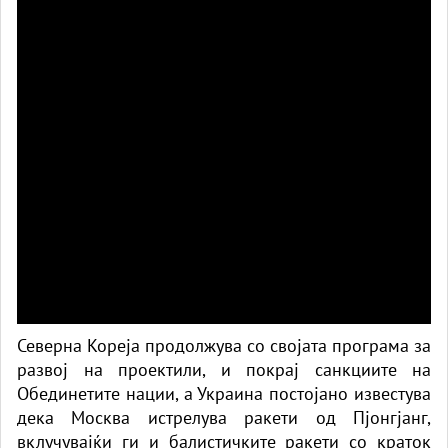
Северна Кореја продолжува со својата програма за
развој на проектили, и покрај санкциите на
Обединетите нации, а Украина постојано известува
дека Москва истрелува ракети од Пјонгјанг,
вклучувајќи ги и балистичките ракети со краток