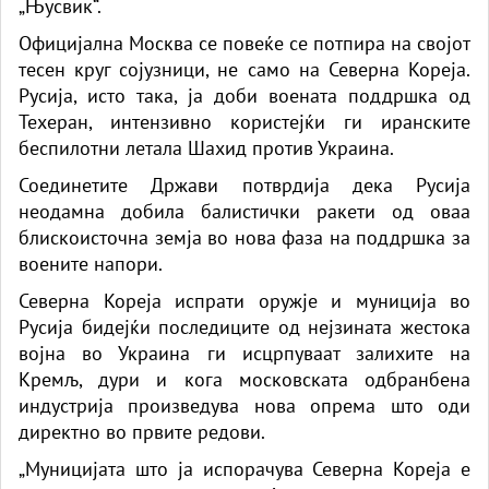
„Њусвик“.
Официјална Москва се повеќе се потпира на својот
тесен круг сојузници, не само на Северна Кореја.
Русија, исто така, ја доби воената поддршка од
Техеран, интензивно користејќи ги иранските
беспилотни летала Шахид против Украина.
Соединетите Држави потврдија дека Русија
неодамна добила балистички ракети од оваа
блискоисточна земја во нова фаза на поддршка за
воените напори.
Северна Кореја испрати оружје и муниција во
Русија бидејќи последиците од нејзината жестока
војна во Украина ги исцрпуваат залихите на
Кремљ, дури и кога московската одбранбена
индустрија произведува нова опрема што оди
директно во првите редови.
„Муницијата што ја испорачува Северна Кореја е