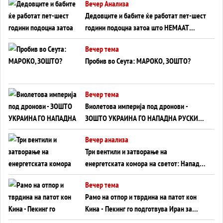
Вечер Анализа
Дедовците и бабите ќе работат пет-шест
години подоцна затоа што НЕМААТ
ВНУЦИ ДА ГИ ЗАМЕНАТ
Вечер тема
Пробив во Сеута: МАРОКО, ЗОШТО?
Вечер тема
Виолетова империја под дронови -
ЗОШТО УКРАИНА ГО НАПАДНА РУСКИОТ
WILDBERRIES
Вечер анализа
Три вентили и затворање на
енергетската комора на светот: Нападот
во Суец најавува глобален енергетски
Вечер тема
инфаркт?
Рамо на отпор и тврдина на патот кон
Кина - Пекинг го подготвува Иран за
американска копнена инвазија