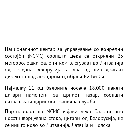
Националниот центар за управување со вонредни
состојби (NCMC) соопшти дека се откриени 25
метеоролошки
балони
кои влегуваат во Литванија
од соседна Белорусија, а два од нив доаѓаат
директно над аеродромот,
објави Би-Би-Си.
Најмалку 11 од балоните носеле 18.000 пакети
цигари наменети за црниот пазар, соопшти
литванската царинска гранична служба.
Портпаролот на NCMC изјави дека балони што
носат шверцувана стока, цигари од Белорусија, не
се ништо ново во Литванија, Латвија и Полска.