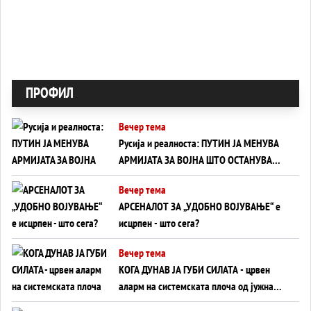
ПРОФИЛ
Вечер тема
Русија и реалноста: ПУТИН ЈА МЕНУВА
АРМИЈАТА ЗА ВОЈНА ШТО ОСТАНУВА
БЕЗ ФРОНТ
Вечер тема
АРСЕНАЛОТ ЗА „УДОБНО ВОЈУВАЊЕ“ е
исцрпен - што сега?
Вечер тема
КОГА ДУНАВ ЈА ГУБИ СИЛАТА - црвен
аларм на системската плоча од јужна
Германија до Црното Море...