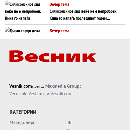
Вечер тема
Силиконскиот ѕид веќе не е непробоен,
Кина го напаѓа последниот голем
монопол на Западот?
Вечер тема
Трамп тврди дека повторно „разговара“
со Иран - ваквите моменти се поопасни
од отворените закани
Вечер тема
ДЛАБОКО УДОЛУ: Сметководствените
трикови што го соборија ЕНРОН ги
применуваат гигантите за ВИ
Вечер тема
Vesnik.com
Maxmedia Group:
е дел од
АТОМСКО ДОМИНО НА БЛИСКИОТ
Vecer.mk
,
Vesti.mk
, и
Vesnik.com
ИСТОК
Вечер тема
КАТЕГОРИИ
ОД ШАХЕД ДО СВЕТСКА ВОЈНА?
Македонија
Life
Обвинувањето кон Русија го поврзува