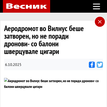
Open m
Аеродромот во Вилнус беше
затворен, но не поради
дронови- со балони
шверцувале цигари
6.10.2025