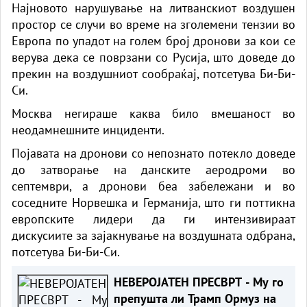
Најновото нарушување на литванскиот воздушен
простор се случи во време на зголемени тензии во
Европа по упадот на голем број дронови за кои се
верува дека се поврзани со Русија, што доведе до
прекин на воздушниот сообраќај, потсетува Би-Би-
Си.
Москва негираше каква било вмешаност во
неодамнешните инциденти.
Појавата на дронови со непознато потекло доведе
до затворање на данските аеродроми во
септември, а дронови беа забележани и во
соседните Норвешка и Германија, што ги поттикна
европските лидери да ги интензивираат
дискусиите за зајакнување на воздушната одбрана,
потсетува Би-Би-Си.
НЕВЕРОЈАТЕН ПРЕСВРТ - Му го
препушта ли Трамп Ормуз на