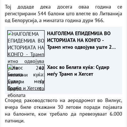
Тој додаде дека досега оваа година се
регистрирани 544 балони што влегле во Литванија
од Белорусија, а минатата година дури 966.
НАЈГОЛЕМА ЕПИДЕМИЈА ВО
ИСТОРИЈАТА НА КОНГО -
Трамп итно одвојува уште 242
милиони долари за борба со
еболата
Хаос во Белата куќа: Судир
меѓу Трамп и Хегсет
Според раководството на аеродромот во
Вилнус
,
вчера биле откажани 30 летови поради појавата
на балоните, кои требало да превезуваат 6.000
патници.