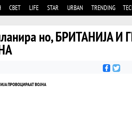
Н
СВЕТ
LIFE
STAR
URBAN
TRENDING
TE
планира но, БРИТАНИЈА И
НА