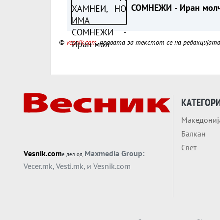
СОМНЕЖИ - Иран молч
видеото можеби е
снимено пред војната
©
vesnik.com
, правата за текстот се на редакцијат
КАТЕГОР
Македониј
Балкан
Свет
Vesnik.com
Maxmedia Group:
е дел од
Vecer.mk
,
Vesti.mk
, и
Vesnik.com