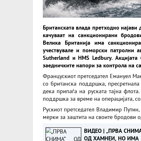
Британската влада претходно најави 
качуваат на санкционирани бродов
Велика Британија има санкционир
учествувале и поморски патролни а
Sutherland и HMS Ledbury. Акцијата
заедничките напори за контрола на с
Францускиот претседател Емануел Мак
со британска поддршка, пресретнала
дека припаѓа на руската тајна флота
поддршка за време на операцијата, с
Рускиот претседател Владимир Путин, 
мерки за заштита на своите бродови о
ВИДЕО | „ПРВА СНИМА
ОД ХАМНЕИ, НО ИМА