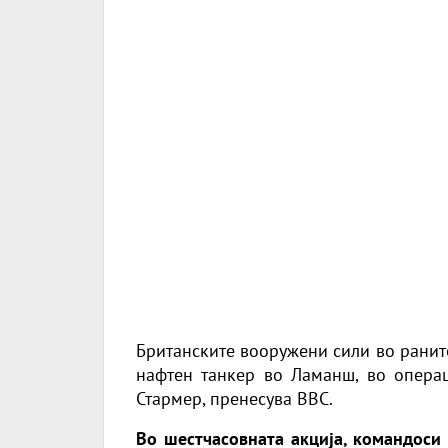
Британските вооружени сили во ранит
нафтен танкер во Ламанш, во операц
Стармер, пренесува
BBC
.
Во шестчасовната акција, командоси