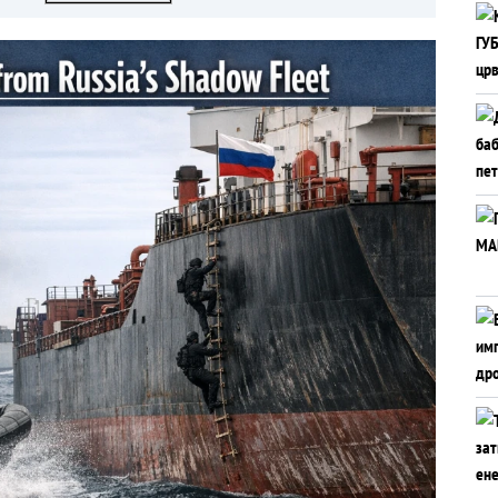
Русија подготвува до
50.000 војници за
испраќање на фронтот