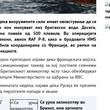
дека вооружените сили имаат овластување да се
и кои минуваат низ британски води. Досега,
ано повеќе од 500 пловила. Во операцијата
виони, авион RAF P-8, како и бродовите HMS
 била координирана со Франција, во рамки на
анкциите.
рон претходно изјави дека француската војска,
 санкциониран танкер за кој постоеле сомнежи
. Британскиот хеликоптер исто така обезбедувал
оопшти Министерството за одбрана за BBC.
минатата недела, најави дека Русија ќе преземе
д пиратските напади и акции.
“
Се урна хеликоптер во
Бразил, има загинати