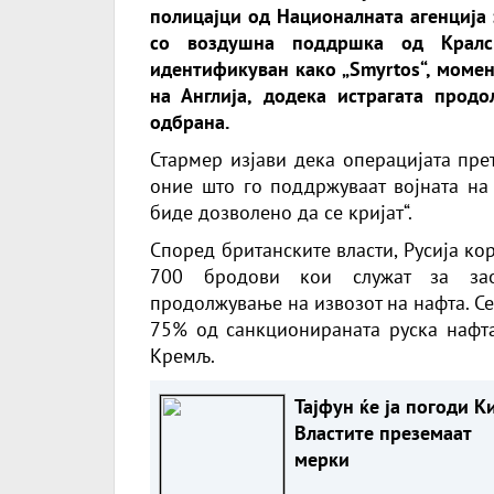
полицајци од Националната агенција 
со воздушна поддршка од Кралско
идентификуван како „Smyrtos“, момен
на Англија, додека истрагата прод
одбрана.
Стармер изјави дека операцијата прет
оние што го поддржуваат војната на
биде дозволено да се кријат“.
Според британските власти, Русија ко
700 бродови кои служат за зао
продолжување на извозот на нафта. С
75% од санкционираната руска нафта
Кремљ.
Тајфун ќе ја погоди К
Властите преземаат
мерки