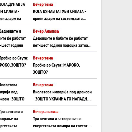
Вечер тема
КОГА ДУНАВ ЈА ГУБИ СИЛАТА -
црвен аларм на системската
плоча од јужна Германија до
Вечер Анализа
Црното Море...
Дедовците и бабите ќе работат
пет-шест години подоцна затоа
што НЕМААТ ВНУЦИ ДА ГИ
Вечер тема
ЗАМЕНАТ
Пробив во Сеута: МАРОКО,
ЗОШТО?
Вечер тема
Виолетова империја под дронови
- ЗОШТО УКРАИНА ГО НАПАДНА
РУСКИОТ WILDBERRIES
Вечер анализа
Три вентили и затворање на
енергетската комора на светот: