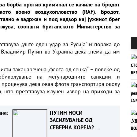
за борба против криминал се качиле на бродот
то воено воздухопловство (RAF). Бродот,
тално е задржан и под надзор кај јужниот брег
олжува, соопшти британското Министерство за
ставува „уште еден удар за Русија“ и порака до
 Владимир Путин во Украина дека „нема да им
ристи таканаречена „флота од сенка“ – повеќе од
биколување на меѓународните санкции и
е проценува дека оваа флота транспортира околу
, што претставува клучен извор на приходи за
ина:
ПУТИН НОСИ
ЗАСИЛУВАЊЕ ОД
СЕВЕРНА КОРЕЈА?
Зеленски тврди дека