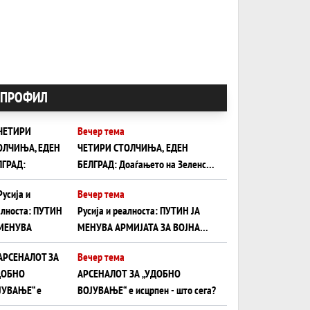
ПРОФИЛ
Вечер тема
ЧЕТИРИ СТОЛЧИЊА, ЕДЕН
БЕЛГРАД: Доаѓањето на Зеленски
ги открива тајните на политиката
Вечер тема
на балансирање на Вучиќ
Русија и реалноста: ПУТИН ЈА
МЕНУВА АРМИЈАТА ЗА ВОЈНА
ШТО ОСТАНУВА БЕЗ ФРОНТ
Вечер тема
АРСЕНАЛОТ ЗА „УДОБНО
ВОЈУВАЊЕ“ е исцрпен - што сега?