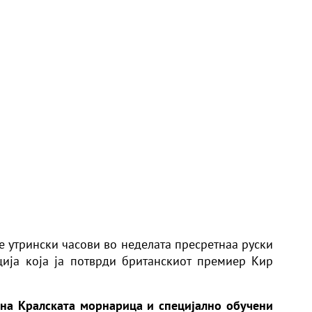
е утрински часови во неделата пресретнаа руски
ија која ја потврди британскиот премиер Кир
 на Кралската морнарица и специјално обучени