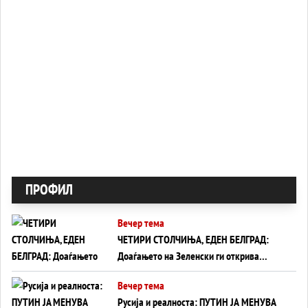
ПРОФИЛ
Вечер тема
ЧЕТИРИ СТОЛЧИЊА, ЕДЕН БЕЛГРАД:
Доаѓањето на Зеленски ги открива
тајните на политиката на балансирање
Вечер тема
на Вучиќ
Русија и реалноста: ПУТИН ЈА МЕНУВА