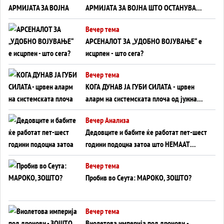
АРМИЈАТА ЗА ВОЈНА ШТО ОСТАНУВА
БЕЗ ФРОНТ
Вечер тема
АРСЕНАЛОТ ЗА „УДОБНО ВОЈУВАЊЕ“ е
исцрпен - што сега?
Вечер тема
КОГА ДУНАВ ЈА ГУБИ СИЛАТА - црвен
аларм на системската плоча од јужна
Германија до Црното Море...
Вечер Анализа
Дедовците и бабите ќе работат пет-шест
години подоцна затоа што НЕМААТ
ВНУЦИ ДА ГИ ЗАМЕНАТ
Вечер тема
Пробив во Сеута: МАРОКО, ЗОШТО?
Вечер тема
Виолетова империја под дронови -