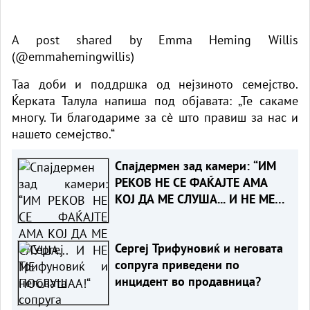
A post shared by Emma Heming Willis
(@emmahemingwillis)
Таа доби и поддршка од нејзиното семејство.
Ќерката Талула напиша под објавата: „Те сакаме
многу. Ти благодариме за сè што правиш за нас и
нашето семејство.“
Спајдермен зад камери: “ИМ
РЕКОВ НЕ СЕ ФАЌАЈТЕ АМА
КОЈ ДА МЕ СЛУША... И НЕ МЕ
ПОСЛУШАА!“
Сергеј Трифуновиќ и неговата
сопруга приведени по
инцидент во продавница?