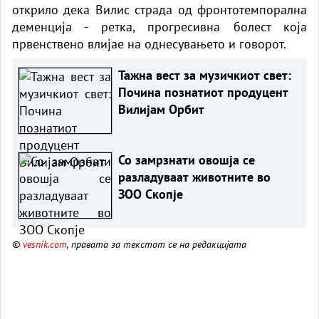
открило дека Вилис страда од фронтотемпорална
деменција - ретка, прогресивна болест која
првенствено влијае на однесувањето и говорот.
Тажна вест за музичкиот свет:
Почина познатиот продуцент
Вилијам Орбит
Со замрзнати овошја се
разладуваат животните во
ЗОО Скопје
©
vesnik.com
, правата за текстот се на редакцијата