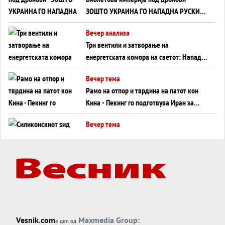
ЗОШТО УКРАИНА ГО НАПАДНА РУСКИОТ
WILDBERRIES
Вечер анализа
Три вентили и затворање на
енергетската комора на светот: Нападот
во Суец најавува глобален енергетски
Вечер тема
инфаркт?
Рамо на отпор и тврдина на патот кон
Кина - Пекинг го подготвува Иран за
американска копнена инвазија
Вечер тема
Силиконскиот ѕид веќе не е непробоен,
Кина го напаѓа последниот голем
монопол на Западот?
Вечер тема
Трамп тврди дека повторно „разговара“
со Иран - ваквите моменти се поопасни
од отворените закани
Вечер тема
Vesnik.com
Maxmedia Group:
е дел од