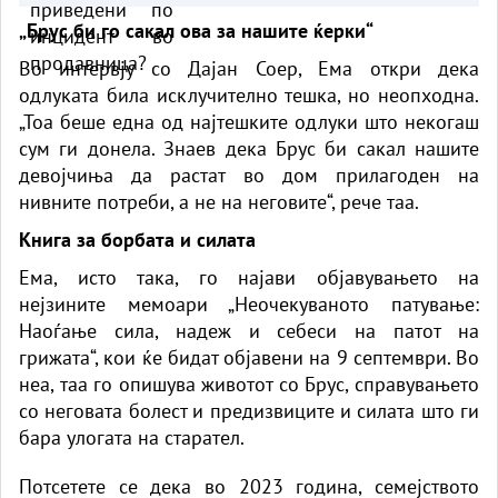
„Брус би го сакал ова за нашите ќерки“
Во интервју со Дајан Соер, Ема откри дека
одлуката била исклучително тешка, но неопходна.
„Тоа беше една од најтешките одлуки што некогаш
сум ги донела. Знаев дека Брус би сакал нашите
девојчиња да растат во дом прилагоден на
нивните потреби, а не на неговите“, рече таа.
Книга за борбата и силата
Ема, исто така, го најави објавувањето на
нејзините мемоари „Неочекуваното патување:
Наоѓање сила, надеж и себеси на патот на
грижата“, кои ќе бидат објавени на 9 септември. Во
неа, таа го опишува животот со Брус, справувањето
со неговата болест и предизвиците и силата што ги
бара улогата на старател.
Потсетете се дека во 2023 година, семејството