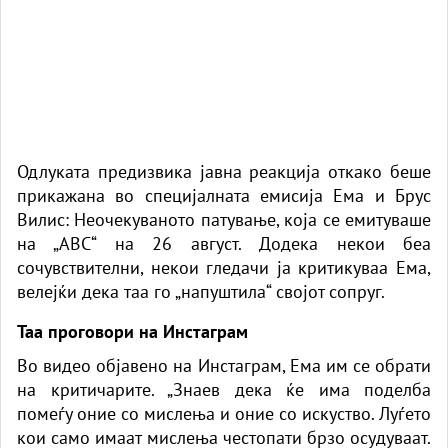
Одлуката предизвика јавна реакција откако беше
прикажана во специјалната емисија Ема и Брус
Вилис: Неочекуваното патување, која се емитуваше
на „ABC“ на 26 август. Додека некои беа
сочувствителни, некои гледачи ја критикуваа Ема,
велејќи дека таа го „напуштила“ својот сопруг.
Таа проговори на Инстаграм
Во видео објавено на Инстаграм, Ема им се обрати
на критичарите. „Знаев дека ќе има поделба
помеѓу оние со мислења и оние со искуство. Луѓето
кои само имаат мислења честопати брзо осудуваат.