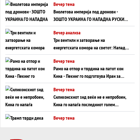
Вечер тема
Виолетова империја под дронови -
ЗОШТО УКРАИНА ГО НАПАДНА РУСКИОТ
WILDBERRIES
Вечер анализа
Три вентили и затворање на
енергетската комора на светот: Нападот
во Суец најавува глобален енергетски
Вечер тема
инфаркт?
Рамо на отпор и тврдина на патот кон
Кина - Пекинг го подготвува Иран за
американска копнена инвазија
Вечер тема
Силиконскиот ѕид веќе не е непробоен,
Кина го напаѓа последниот голем
монопол на Западот?
Вечер тема
Трамп тврди дека повторно „разговара“
со Иран - ваквите моменти се поопасни