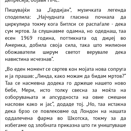
Пишувајќи за „Гардијан“, музичката легенда
споделила: „Најчудната гласина почнала да
циркулира токму кога Битлси се распаѓале - дека
сум мртов. Ја слушнавме одамна, но одеднаш, таа
есен 1969 година, поттикната од диџеј во
Америка, добила своја сила, така што милиони
обожаватели ширум светот верувале дека
навистина исчезнав“.
„Во еден момент се свртев кон мојата нова сопруга
и ја прашав: „Линда, како можам да бидам мртов?“
Таа се насмевна додека го држеше нашето ново
бебе, Мери, исто толку свесна за моќта на
озборувањата и апсурдноста на овие смешни
наслови како и јас“, додаде тој. „Но, таа истакна
дека брзо се повлековме од Лондон на нашата
оддалечена фарма во Шкотска, токму за да
избегаме од злобната приказна што ги уништуваше