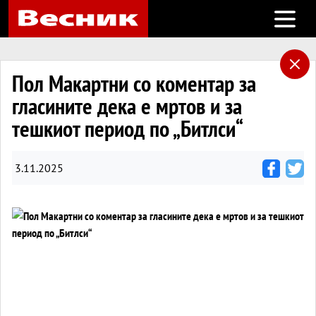
Open m
Пол Макартни со коментар за
гласините дека е мртов и за
тешкиот период по „Битлси“
3.11.2025