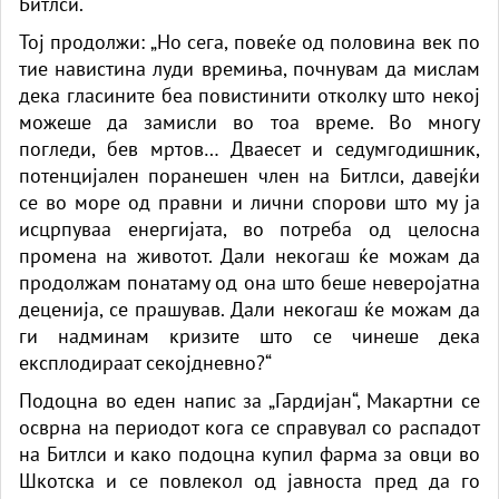
Битлси.“
Тој продолжи: „Но сега, повеќе од половина век по
тие навистина луди времиња, почнувам да мислам
дека гласините беа повистинити отколку што некој
можеше да замисли во тоа време. Во многу
погледи, бев мртов… Дваесет и седумгодишник,
потенцијален поранешен член на Битлси, давејќи
се во море од правни и лични спорови што му ја
исцрпуваа енергијата, во потреба од целосна
промена на животот. Дали некогаш ќе можам да
продолжам понатаму од она што беше неверојатна
деценија, се прашував. Дали некогаш ќе можам да
ги надминам кризите што се чинеше дека
експлодираат секојдневно?“
Подоцна во еден напис за „Гардијан“, Макартни се
осврна на периодот кога се справувал со распадот
на Битлси и како подоцна купил фарма за овци во
Шкотска и се повлекол од јавноста пред да го