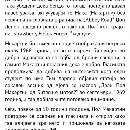
така убедени дека бендот оттогаш постојано давал
навестувања, вклучувајќи го Мака (Макартни) без
чевли на насловната страница на „Abbey Road“, Џон
Ленон наводно рекол „Го закопав Пол“ кон крајот
на „Strawberry Fields Forever“ и други.
Мекартни бил вмешан во две сообраќајни несреќи
околу 1966 година, но во тоа време бил виден во
добра здравствена состојба од бројни сведоци, а
самиот Макартни појаснил дека е добро. Гласината
продолжила да добива на интензитет кога еден
студент по име Тим Харпер објавил статија во
локален весник од Ајова со наслов „Дали Пол
Макартни од
Битлси
е мртов?“ во септември 1969
година, и таа добила уште поголемо внимание.
Сега, повеќе од 50 години подоцна, Пол Макартни
повторно се осврнал на гласината и открил како
таа влијаела врз него и придонела за неговата
депресија,
објави НМЕ.