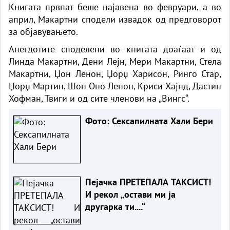
Книгата првпат беше најавена во февруари, а во
април, Макартни сподели извадок од предговорот
за објавувањето.
Анегдотите споделени во книгата доаѓаат и од
Линда Макартни, Дени Лејн, Мери Макартни, Стела
Макартни, Џон Ленон, Џорџ Харисон, Ринго Стар,
Џорџ Мартин, Шон Оно Ленон, Криси Хајнд, Дастин
Хофман, Твиги и од сите членови на „Вингс“.
Фото: Сексапилната Хали Бери
Пејачка ПРЕТЕПАЛА ТАКСИСТ!
И рекол „остави ми ја
другарка ти....“