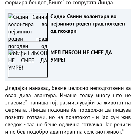
формира бендот „Вингс“ со сопругата Линда.
Сидни Свини волонтира во
нејзиниот роден град погоден
од пожари
МЕЛ ГИБСОН НЕ СМЕЕ ДА
УМРЕ!
„Гледајќи наназад, бевме целосно неподготвени за
оваа дива авантура. Имаше толку многу што не
знаевме“, напиша тој, размислувајќи за животот на
фармата. „Линда подоцна ќе продолжи да пишува
познати готвачи, но на почетокот - и јас сум жив
сведок - таа не беше одлична готвачка. Јас речиси
и не бев подобро адаптиран на селскиот живот.“