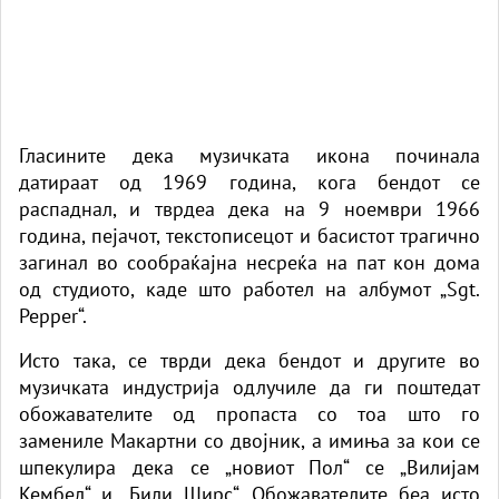
Гласините дека музичката икона починала
датираат од 1969 година, кога бендот се
распаднал, и тврдеа дека на 9 ноември 1966
година, пејачот, текстописецот и басистот трагично
загинал во сообраќајна несреќа на пат кон дома
од студиото, каде што работел на албумот „Sgt.
Pepper“.
Исто така, се тврди дека бендот и другите во
музичката индустрија одлучиле да ги поштедат
обожавателите од пропаста со тоа што го
замениле
Макартни
со двојник, а имиња за кои се
шпекулира дека се „новиот Пол“ се „Вилијам
Кембел“ и „Били Ширс“. Обожавателите беа исто