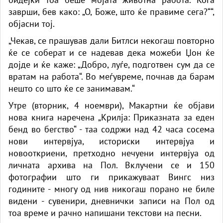
заврши, бев како: „О, Боже, што ќе правиме сега?““,
објасни тој.
„Чекав, се прашував дали Битлси некогаш повторно
ќе се соберат и се надевав дека можеби Џон ќе
дојде и ќе каже: „Добро, луѓе, подготвен сум да се
вратам на работа“. Во меѓувреме, почнав да барам
нешто со што ќе се занимавам.“
Утре (вторник, 4 ноември), Макартни ќе објави
нова книга наречена „Крилја: Приказната за еден
бенд во бегство“ - таа содржи над 42 часа сосема
нови интервјуа, историски интервјуа и
новооткриени, претходно нечуени интервјуа од
личната архива на Пол. Вклучени се и 150
фотографии што ги прикажуваат Вингс низ
годините - многу од нив никогаш порано не биле
видени - сувенири, дневнички записи на Пол од
тоа време и рачно напишани текстови на песни.