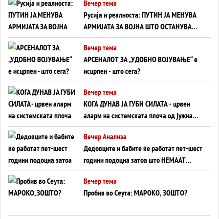
Вечер тема
Русија и реалноста: ПУТИН ЈА МЕНУВА
АРМИЈАТА ЗА ВОЈНА ШТО ОСТАНУВА
БЕЗ ФРОНТ
Вечер тема
АРСЕНАЛОТ ЗА „УДОБНО ВОЈУВАЊЕ“ е
исцрпен - што сега?
Вечер тема
КОГА ДУНАВ ЈА ГУБИ СИЛАТА - црвен
аларм на системската плоча од јужна
Германија до Црното Море...
Вечер Анализа
Дедовците и бабите ќе работат пет-шест
години подоцна затоа што НЕМААТ
ВНУЦИ ДА ГИ ЗАМЕНАТ
Вечер тема
Пробив во Сеута: МАРОКО, ЗОШТО?