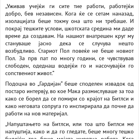
„Уживав учејќи ги сите тие работи, работејќи
добро, бев независен. Кога ќе се сетам наназад,
изолацијата беше токму она што ни требаше. И
покрај тешките услови, шкотската средина ми даде
време да создавам. На нашиот внатрешен круг му
стануваше јасно дека се случува нешто
возбудливо. Стариот Пол повеќе не беше новиот
Пол. За прв пат по многу години, се чувствував
слободен, одеднаш водејќи го и насочувајќи го
сопствениот живот.“
Подоцна во „Гардијан“ беше споделен извадок од
постаро интервју, во кое Мака размислуваше за тоа
како се борел да се помири со крајот на Битлси и
како неговата сопруга го инспирирала да почне да
работи на нов материјал.
„Напуштањето на Битлси, или тоа што Битлси ме
напуштија, како и да го гледате, беше многу тешко
бидејќи тоа беше мојата животна работа. Кога