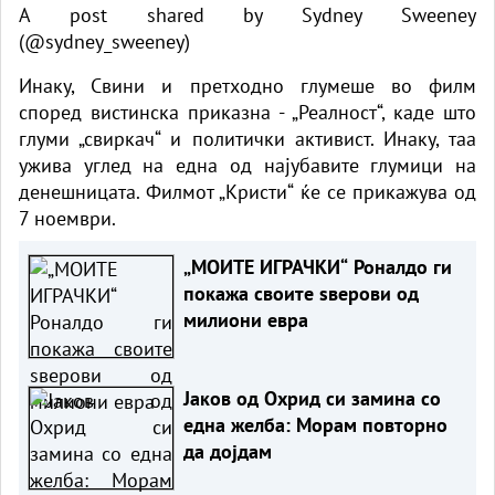
A post shared by Sydney Sweeney
(@sydney_sweeney)
Инаку, Свини и претходно глумеше во филм
според вистинска приказна - „Реалност“, каде што
глуми „свиркач“ и политички активист. Инаку, таа
ужива углед на една од најубавите глумици на
денешницата. Филмот „Кристи“ ќе се прикажува од
7 ноември.
„МОИТЕ ИГРАЧКИ“ Роналдо ги
покажа своите ѕверови од
милиони евра
Јаков од Охрид си замина со
една желба: Морам повторно
да дојдам