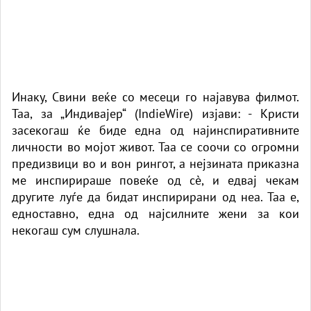
Инаку, Свини веќе со месеци го најавува филмот.
Таа, за „Индивајер“ (IndieWire) изјави: - Кристи
засекогаш ќе биде една од најинспиративните
личности во мојот живот. Таа се соочи со огромни
предизвици во и вон рингот, а нејзината приказна
ме инспирираше повеќе од сè, и едвај чекам
другите луѓе да бидат инспирирани од неа. Таа е,
едноставно, една од најсилните жени за кои
некогаш сум слушнала.