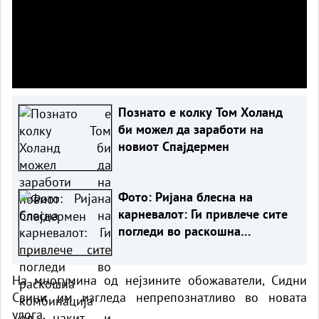
Познато е колку Том Холанд
би можел да заработи на
новиот Спајдермен
Фото: Ријана блесна на
карневалот: Ги привлече сите
погледи во раскошна
комбинација од накит и
пердуви
На многумина од нејзините обожаватели, Сидни
Свини им изгледа непрепознатливо во новата
улога.