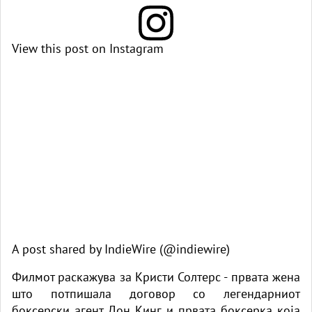
View this post on Instagram
A post shared by IndieWire (@indiewire)
Филмот раскажува за Кристи Солтерс - првата жена
што потпишала договор со легендарниот
боксерски агент Дон Кинг и првата боксерка која