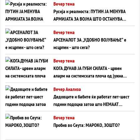
Вечер тема
Русија и реалноста: ПУТИН ЈА МЕНУВА
АРМИЈАТА ЗА ВОЈНА ШТО ОСТАНУВА
БЕЗ ФРОНТ
Вечер тема
АРСЕНАЛОТ ЗА „УДОБНО ВОЈУВАЊЕ“ е
исцрпен - што сега?
Вечер тема
КОГА ДУНАВ ЈА ГУБИ СИЛАТА - црвен
аларм на системската плоча од јужна
Германија до Црното Море...
Вечер Анализа
Дедовците и бабите ќе работат пет-шест
години подоцна затоа што НЕМААТ
ВНУЦИ ДА ГИ ЗАМЕНАТ
Вечер тема
Пробив во Сеута: МАРОКО, ЗОШТО?