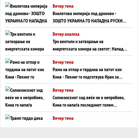
Вечер тема
Виолетова империја под дронови -
ЗОШТО УКРАИНА ГО НАПАДНА РУСКИОТ
WILDBERRIES
Вечер анализа
Три вентили и затворање на
енергетската комора на светот: Нападот
во Суец најавува глобален енергетски
Вечер тема
инфаркт?
Рамо на отпор и тврдина на патот кон
Кина - Пекинг го подготвува Иран за
американска копнена инвазија
Вечер тема
Силиконскиот ѕид веќе не е непробоен,
Кина го напаѓа последниот голем
монопол на Западот?
Вечер тема
Трамп тврди дека повторно „разговара“
со Иран - ваквите моменти се поопасни