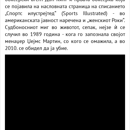
се појавила на насловната страница на списанието
„Спортс илустрејтед“ (Sports Illustrated) - во
американската јавност наречена и „женскиот Роки“.
Судбоносниот миг во животот, сепак, нејзе ѝ се
случил во 1989 година - кога го запознала својот
менаџер Џејмс Мартин, со кого се омажила, а во
2010. се обидел да ја убие.