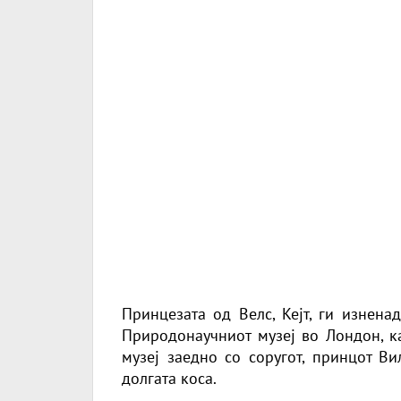
Принцезата од Велс, Кејт, ги изнена
Природонаучниот музеј во Лондон, к
музеј заедно со соругот, принцот Ви
долгата коса.