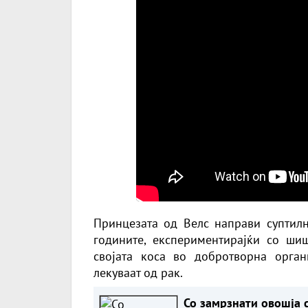
Принцезата од Велс направи суптилн
годините, експериментирајќи со шиш
својата коса во добротворна орга
лекуваат од рак.
Со замрзнати овошја 