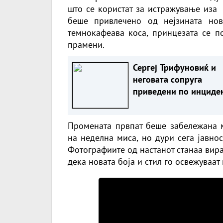
што се користат за истражување иза
беше привлечено од нејзината нов
темнокафеава коса, принцезата се по
прамени.
Сергеј Трифуновиќ и
неговата сопруга
приведени по инциде
во продавница?
Промената првпат беше забележана м
на неделна миса, но дури сега јавно
Фотографиите од настанот станаа вир
дека новата боја и стил го освежуваат