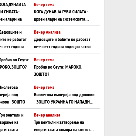
Вечер тема
КОГА ДУНАВ ЈА ГУБИ СИЛАТА -
црвен аларм на системската
плоча од јужна Германија до
Вечер Анализа
Црното Море...
Дедовците и бабите ќе работат
пет-шест години подоцна затоа
што НЕМААТ ВНУЦИ ДА ГИ
Вечер тема
ЗАМЕНАТ
Пробив во Сеута: МАРОКО,
ЗОШТО?
Вечер тема
Виолетова империја под дронови
- ЗОШТО УКРАИНА ГО НАПАДНА
РУСКИОТ WILDBERRIES
Вечер анализа
Три вентили и затворање на
енергетската комора на светот: