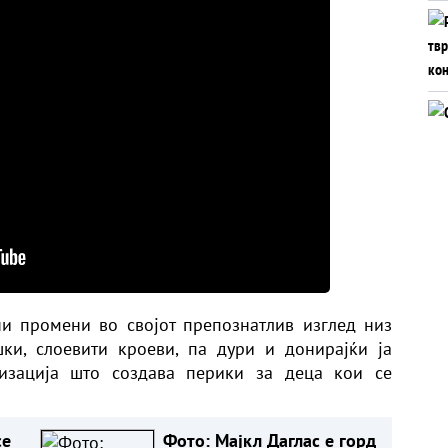
и промени во својот препознатлив изглед низ
ки, слоевити кроеви, па дури и донирајќи ја
низација што создава перики за деца кои се
се
Фото: Мајкл Даглас е горд