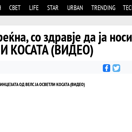
Н
СВЕТ
LIFE
STAR
URBAN
TRENDING
TE
среќна, со здравје да ја н
ЛИ КОСАТА (ВИДЕО)