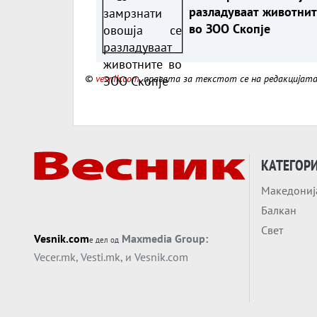
разладуваат животнит
во ЗОО Скопје
©
vesnik.com
, правата за текстот се на редакцијат
КАТЕГОР
Македониј
Балкан
Свет
Vesnik.com
Maxmedia Group:
е дел од
Vecer.mk
,
Vesti.mk
, и
Vesnik.com