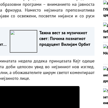
 образовни програми – вниманието на јавноста
а фризура. Наместо нејзината препознатлива
јави со освежени, посветли нијанси и со руси
Тажна вест за музичкиот
свет: Почина познатиот
нт
продуцент Вилијам Орбит
инатата недела додека принцезата Кејт одеше
ста доби целосен увид во нејзиниот нов изглед.
ални, а обожавателите ширум светот коментираат
 нејзиното лице.