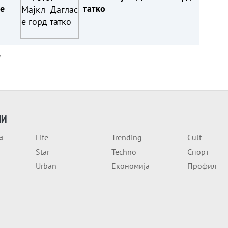
е
татко
а
ИИ
а
Life
Trending
Cult
Star
Techno
Спорт
Urban
Економија
Профил