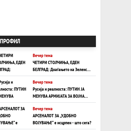
ПРОФИЛ
Вечер тема
ЧЕТИРИ СТОЛЧИЊА, ЕДЕН
БЕЛГРАД: Доаѓањето на Зеленски
ги открива тајните на политиката
Вечер тема
на балансирање на Вучиќ
Русија и реалноста: ПУТИН ЈА
МЕНУВА АРМИЈАТА ЗА ВОЈНА
ШТО ОСТАНУВА БЕЗ ФРОНТ
Вечер тема
АРСЕНАЛОТ ЗА „УДОБНО
ВОЈУВАЊЕ“ е исцрпен - што сега?