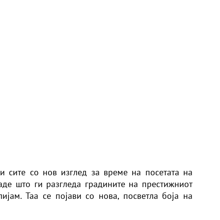
ди сите со нов изглед за време на посетата на
аде што ги разгледа градините на престижниот
лијам. Таа се појави со нова, посветла боја на