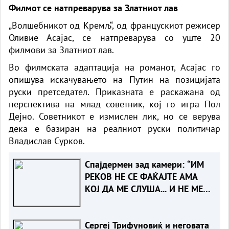
Филмот се натпреварува за Златниот лав
„Волшебникот од Кремљ“, од францускиот режисер
Оливие Асајас, се натпреварува со уште 20
филмови за Златниот лав.
Во филмската адаптација на романот, Асајас го
опишува искачувањето на Путин на позицијата
руски претседател. Приказната е раскажана од
перспектива на млад советник, кој го игра Пол
Дејно. Советникот е измислен лик, но се верува
дека е базиран на реалниот руски политичар
Владислав Сурков.
Спајдермен зад камери: “ИМ
РЕКОВ НЕ СЕ ФАЌАЈТЕ АМА
КОЈ ДА МЕ СЛУША... И НЕ МЕ
ПОСЛУШАА!“
Сергеј Трифуновиќ и неговата