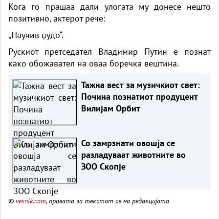
Кога го прашаа дали улогата му донесе нешто
позитивно, актерот рече:
„Научив џудо“.
Рускиот претседател Владимир Путин е познат
како обожавател на оваа боречка вештина.
Тажна вест за музичкиот свет:
Почина познатиот продуцент
Вилијам Орбит
Со замрзнати овошја се
разладуваат животните во
ЗОО Скопје
©
vesnik.com
, правата за текстот се на редакцијата