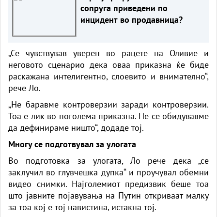
сопруга приведени по
инцидент во продавница?
„Се чувствував уверен во рацете на Оливие и
неговото сценарио дека оваа приказна ќе биде
раскажана интелигентно, слоевито и внимателно“,
рече Ло.
„Не баравме контроверзии заради контроверзии.
Тоа е лик во поголема приказна. Не се обидувавме
да дефинираме ништо“, додаде тој.
Многу се подготвувал за улогата
Во подготовка за улогата, Ло рече дека „се
заклучил во глувчешка дупка“ и проучувал обемни
видео снимки. Најголемиот предизвик беше тоа
што јавните појавувања на Путин откриваат малку
за тоа кој е тој навистина, истакна тој.