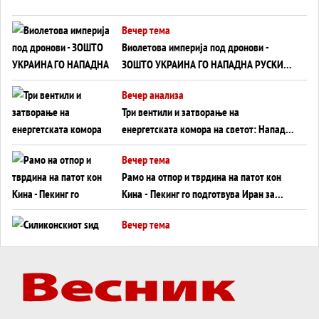
Вечер тема
Виолетова империја под дронови -
ЗОШТО УКРАИНА ГО НАПАДНА РУСКИОТ
WILDBERRIES
Вечер анализа
Три вентили и затворање на
енергетската комора на светот: Нападот
во Суец најавува глобален енергетски
Вечер тема
инфаркт?
Рамо на отпор и тврдина на патот кон
Кина - Пекинг го подготвува Иран за
американска копнена инвазија
Вечер тема
Силиконскиот ѕид веќе не е непробоен,
Кина го напаѓа последниот голем
монопол на Западот?
Вечер тема
Трамп тврди дека повторно „разговара“