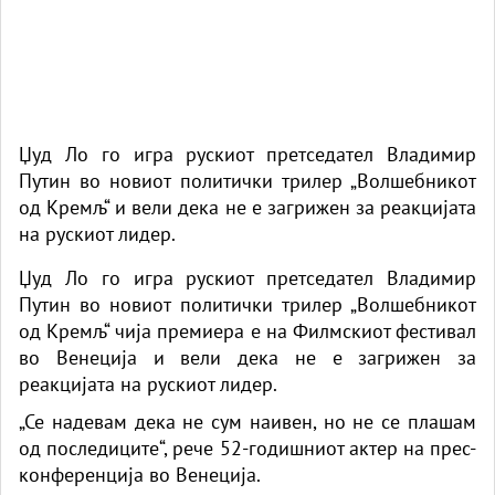
Џуд Ло го игра рускиот претседател Владимир
Путин во новиот политички трилер „Волшебникот
од Кремљ“ и вели дека не е загрижен за реакцијата
на рускиот лидер.
Џуд Ло го игра рускиот претседател Владимир
Путин во новиот политички трилер „Волшебникот
од Кремљ“ чија премиера е на Филмскиот фестивал
во Венеција и вели дека не е загрижен за
реакцијата на рускиот лидер.
„Се надевам дека не сум наивен, но не се плашам
од последиците“, рече 52-годишниот актер на прес-
конференција во Венеција.