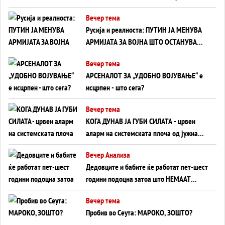
тајните на политиката на балансирање
Вечер тема
на Вучиќ
Русија и реалноста: ПУТИН ЈА МЕНУВА
АРМИЈАТА ЗА ВОЈНА ШТО ОСТАНУВА
БЕЗ ФРОНТ
Вечер тема
АРСЕНАЛОТ ЗА „УДОБНО ВОЈУВАЊЕ“ е
исцрпен - што сега?
Вечер тема
КОГА ДУНАВ ЈА ГУБИ СИЛАТА - црвен
аларм на системската плоча од јужна
Германија до Црното Море...
Вечер Анализа
Дедовците и бабите ќе работат пет-шест
години подоцна затоа што НЕМААТ
ВНУЦИ ДА ГИ ЗАМЕНАТ
Вечер тема
Пробив во Сеута: МАРОКО, ЗОШТО?