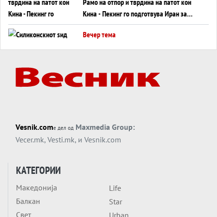
Рамо на отпор и тврдина на патот кон
Кина - Пекинг го подготвува Иран за
американска копнена инвазија
Вечер тема
Силиконскиот ѕид веќе не е непробоен,
Кина го напаѓа последниот голем
монопол на Западот?
Вечер тема
Трамп тврди дека повторно „разговара“
со Иран - ваквите моменти се поопасни
од отворените закани
Вечер тема
Vesnik.com
Maxmedia Group:
е дел од
ДЛАБОКО УДОЛУ: Сметководствените
Vecer.mk
,
Vesti.mk
, и
Vesnik.com
трикови што го соборија ЕНРОН ги
применуваат гигантите за ВИ
Вечер тема
КАТЕГОРИИ
АТОМСКО ДОМИНО НА БЛИСКИОТ
Македонија
Life
ИСТОК
Балкан
Star
Вечер тема
Свет
Urban