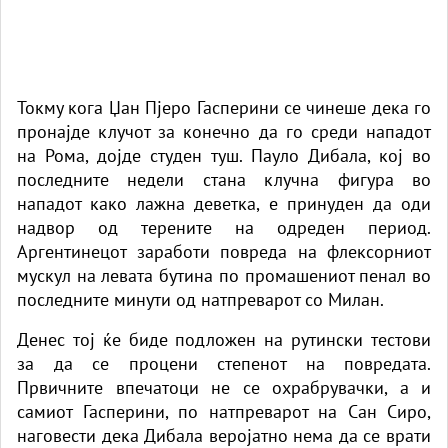
Токму кога Џан Пјеро Гасперини се чинеше дека го
пронајде клучот за конечно да го среди нападот
на Рома, дојде студен туш. Пауло Дибала, кој во
последните недели стана клучна фигура во
нападот како лажна деветка, е принуден да оди
надвор од терените на одреден период.
Аргентинецот заработи повреда на флексорниот
мускул на левата бутина по промашениот пенал во
последните минути од натпреварот со Милан.
Денес тој ќе биде подложен на рутински тестови
за да се процени степенот на повредата.
Првичните впечатоци не се охрабрувачки, а и
самиот Гасперини, по натпреварот на Сан Сиро,
наговести дека Дибала веројатно нема да се врати