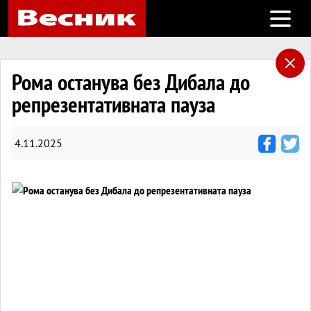
Open m
Рома останува без Дибала до
репрезентативната пауза
4.11.2025