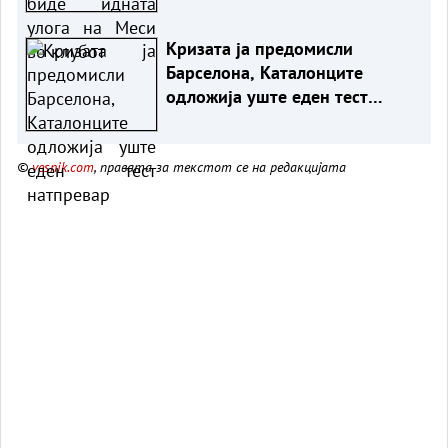
Кризата ја предомисли
Барселона, Каталонците
одложија уште еден тест
натпревар
©
vesnik.com
, правата за текстот се на редакцијата