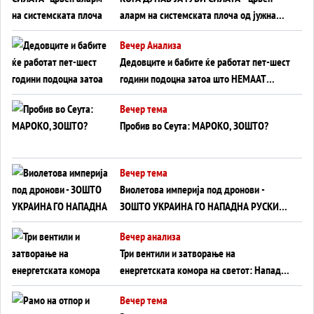
аларм на системската плоча од јужна
Германија до Црното Море...
Вечер Анализа
Дедовците и бабите ќе работат пет-шест
години подоцна затоа што НЕМААТ
ВНУЦИ ДА ГИ ЗАМЕНАТ
Вечер тема
Пробив во Сеута: МАРОКО, ЗОШТО?
Вечер тема
Виолетова империја под дронови -
ЗОШТО УКРАИНА ГО НАПАДНА РУСКИОТ
WILDBERRIES
Вечер анализа
Три вентили и затворање на
енергетската комора на светот: Нападот
во Суец најавува глобален енергетски
Вечер тема
инфаркт?