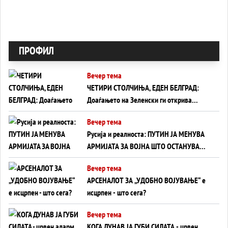
ПРОФИЛ
Вечер тема
ЧЕТИРИ СТОЛЧИЊА, ЕДЕН БЕЛГРАД:
Доаѓањето на Зеленски ги открива
тајните на политиката на балансирање
Вечер тема
на Вучиќ
Русија и реалноста: ПУТИН ЈА МЕНУВА
АРМИЈАТА ЗА ВОЈНА ШТО ОСТАНУВА
БЕЗ ФРОНТ
Вечер тема
АРСЕНАЛОТ ЗА „УДОБНО ВОЈУВАЊЕ“ е
исцрпен - што сега?
Вечер тема
КОГА ДУНАВ ЈА ГУБИ СИЛАТА - црвен