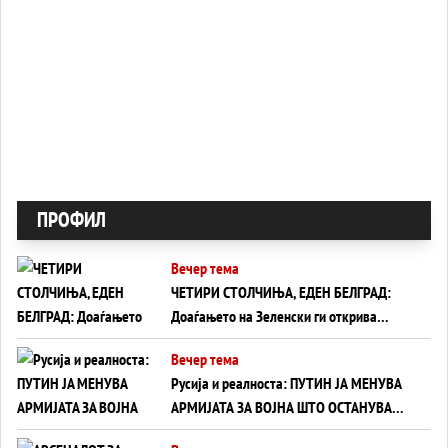
ПРОФИЛ
Вечер тема
ЧЕТИРИ СТОЛЧИЊА, ЕДЕН БЕЛГРАД:
Доаѓањето на Зеленски ги открива
тајните на политиката на балансирање
Вечер тема
на Вучиќ
Русија и реалноста: ПУТИН ЈА МЕНУВА
АРМИЈАТА ЗА ВОЈНА ШТО ОСТАНУВА
БЕЗ ФРОНТ