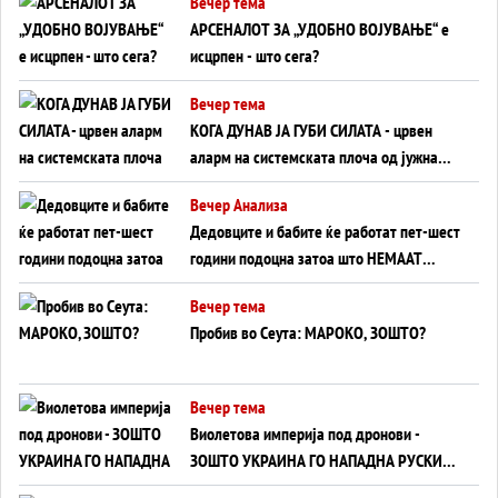
Вечер тема
АРСЕНАЛОТ ЗА „УДОБНО ВОЈУВАЊЕ“ е
исцрпен - што сега?
Вечер тема
КОГА ДУНАВ ЈА ГУБИ СИЛАТА - црвен
аларм на системската плоча од јужна
Германија до Црното Море...
Вечер Анализа
Дедовците и бабите ќе работат пет-шест
години подоцна затоа што НЕМААТ
ВНУЦИ ДА ГИ ЗАМЕНАТ
Вечер тема
Пробив во Сеута: МАРОКО, ЗОШТО?
Вечер тема
Виолетова империја под дронови -
ЗОШТО УКРАИНА ГО НАПАДНА РУСКИОТ
WILDBERRIES