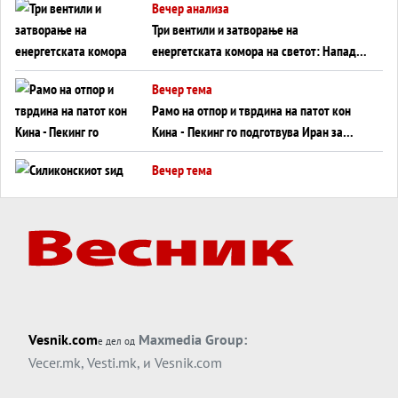
Вечер анализа
Три вентили и затворање на
енергетската комора на светот: Нападот
во Суец најавува глобален енергетски
Вечер тема
инфаркт?
Рамо на отпор и тврдина на патот кон
Кина - Пекинг го подготвува Иран за
американска копнена инвазија
Вечер тема
Силиконскиот ѕид веќе не е непробоен,
Кина го напаѓа последниот голем
монопол на Западот?
Вечер тема
Трамп тврди дека повторно „разговара“
со Иран - ваквите моменти се поопасни
од отворените закани
Вечер тема
Vesnik.com
Maxmedia Group:
е дел од
ДЛАБОКО УДОЛУ: Сметководствените
Vecer.mk
,
Vesti.mk
, и
Vesnik.com
трикови што го соборија ЕНРОН ги
применуваат гигантите за ВИ