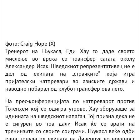
фото: Craig Hope (X)
Тренерот на Њукасл, Еди Хау го даде своето
мислење во врска со трансфер сагата околу
Александер Исак. Шведскиот репрезентативец не е
дел од екипата на „страчките“ која игра
пријателски натпревари во азиските држави и
наводно побарал од клубот трансфер ова лето.
На прес-конференцијата по натпреварот против
Тотенхем кој се одигра утрово, Хау зборуваше за
иднината на шведскиот напаѓач. Тој призна дека не
е сигурен во тоа дали Исак ќе се врати на
тренинзите со своите соиграчи. Њукасл веќе одби
една понуда од екипата на Ливерпул во вредност