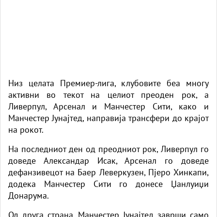
Низ целата Премиер-лига, клубовите беа многу
активни во текот на целиот преоден рок, а
Ливерпул, Арсенал и Манчестер Сити, како и
Манчестер Јунајтед, направија трансфери до крајот
на рокот.
На последниот ден од преодниот рок, Ливерпул го
доведе Александар Исак, Арсенал го доведе
дефанзивецот на Баер Леверкузен, Пјеро Хинкапи,
додека Манчестер Сити го донесе Џанлуиџи
Донарума.
Од друга страна, Манчестер Јунајтед заврши само