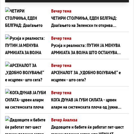
Вечер тема
ЧЕТИРИ СТОЛЧИЊА, ЕДЕН БЕЛГРАД:
Доаѓањето на Зеленски ги открива
тајните на политиката на балансирање
Вечер тема
на Вучиќ
Русија и реалноста: ПУТИН ЈА МЕНУВА
АРМИЈАТА ЗА ВОЈНА ШТО ОСТАНУВА
БЕЗ ФРОНТ
Вечер тема
АРСЕНАЛОТ ЗА „УДОБНО ВОЈУВАЊЕ“ е
исцрпен - што сега?
Вечер тема
КОГА ДУНАВ ЈА ГУБИ СИЛАТА - црвен
аларм на системската плоча од јужна
Германија до Црното Море...
Вечер Анализа
Дедовците и бабите ќе работат пет-шест
години подоцна затоа што НЕМААТ