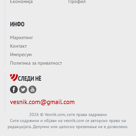
Економија
Профил
ЛУЃЕТО ШТО РЕШАВААТ ЗА МИР, ВОЈНА,
СОЖИВОТ ИЛИ ПРОПАСТ
Анализа
ИНФО
Приватни факултети - ОД ПРЕСТИЖ
НЕКОГАШ ДЕНЕС ДО ФАБРИКИ ЗА
Маркетинг
ДИПЛОМИ
Вечер тема
Контакт
БАЛКАНОТ КАКО ДОКУМЕНТ НА ТУЃА
Импресум
МАСА: Берлинскиот договор од 1878 и
Политика за приватност
европската уметност за уредување на
Вечер тема
туѓи судбини
СЛЕДИ НÈ
ГЕРМАНИЈА Е ПРЕД ЕКСПЛОЗИЈА? АfD го
урива заштитниот ѕид, улиците се полнат
со отпор, а Европа гледа почеток на
Вечер тема
vesnik.com@gmail.com
голем потрес?
Кинеска ракета испукана во Пацификот.
Што значи тоа за СТРАТЕШКИОТ ЈАЗИК
2026
© Vesnik.com, сите права задржани
Сите содржини и објави на vesnik.com се авторско право на
ВО СВЕТОТ?
редакцијата. Делумно или целосно преземање не е дозволено.
Вечер тема
Брисел ги менува правилата за