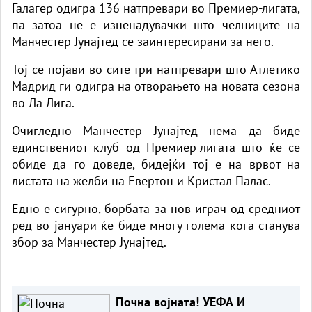
Галагер одигра 136 натпревари во Премиер-лигата,
па затоа не е изненадувачки што челниците на
Манчестер Јунајтед се заинтересирани за него.
Тој се појави во сите три натпревари што Атлетико
Мадрид ги одигра на отворањето на новата сезона
во Ла Лига.
Очигледно Манчестер Јунајтед нема да биде
единствениот клуб од Премиер-лигата што ќе се
обиде да го доведе, бидејќи тој е на врвот на
листата на желби на Евертон и Кристал Палас.
Едно е сигурно, борбата за нов играч од средниот
ред во јануари ќе биде многу голема кога станува
збор за Манчестер Јунајтед.
Почна војната! УЕФА И