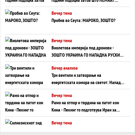
ВНУЦИ ДА ГИ ЗАМЕНАТ
Вечер тема
Пробив во Сеута: МАРОКО, ЗОШТО?
Вечер тема
Виолетова империја под дронови -
ЗОШТО УКРАИНА ГО НАПАДНА РУСКИОТ
WILDBERRIES
Вечер анализа
Три вентили и затворање на
енергетската комора на светот: Нападот
во Суец најавува глобален енергетски
Вечер тема
инфаркт?
Рамо на отпор и тврдина на патот кон
Кина - Пекинг го подготвува Иран за
американска копнена инвазија
Вечер тема
Силиконскиот ѕид веќе не е непробоен,