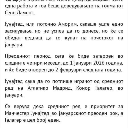
една работа и тоа беше доведувањето на голманот
Сене Ламенс.
Јунајтед, или поточно Аморим, сакаше уште едно
засилување, но не успеа да го донесе, но ќе се
обидат веднаш да го купат на почетокот на
јануари.
Преодниот период сега ќе биде затворен во
следните четири месеци, до 1 јануари 2026 година,
и ќе биде отворен до 2 февруари следната година.
Јунајтед сака да го потпише играчот од средниот
ред на Атлетико Мадрид, Конор Галагер, во
јануари.
Се верува дека средниот ред е приоритет за
Манчестер Јунајтед во јануарскиот преоден рок, а
Галагер е цел број еден.