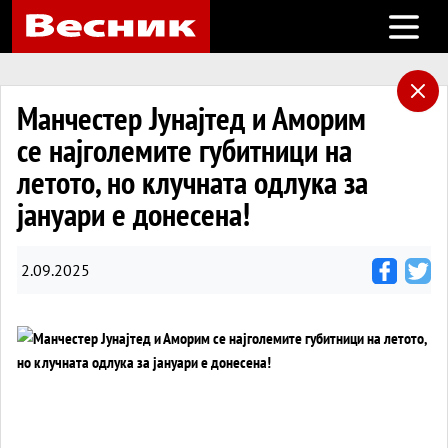
Open m
Манчестер Јунајтед и Аморим
се најголемите губитници на
летото, но клучната одлука за
јануари е донесена!
2.09.2025