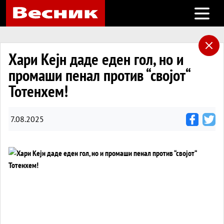
Open m
Хари Кејн даде еден гол, но и
промаши пенал против “својот“
Тотенхем!
7.08.2025