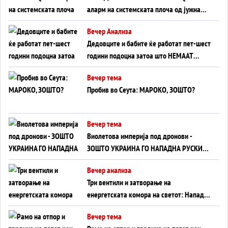
аларм на системската плоча од јужна
Германија до Црното Море...
Вечер Анализа
Дедовците и бабите ќе работат пет-шест
години подоцна затоа што НЕМААТ
ВНУЦИ ДА ГИ ЗАМЕНАТ
Вечер тема
Пробив во Сеута: МАРОКО, ЗОШТО?
Вечер тема
Виолетова империја под дронови -
ЗОШТО УКРАИНА ГО НАПАДНА РУСКИОТ
WILDBERRIES
Вечер анализа
Три вентили и затворање на
енергетската комора на светот: Нападот
во Суец најавува глобален енергетски
Вечер тема
инфаркт?