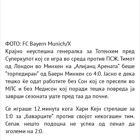
ФОТО: FC Bayern Munich/X
Крајно неуспешна генералка за Тотенхем пред
Суперкупот кој се игра во среда против ПСЖ. Тимот
од Лондон во Минхен на „Алијанц Арената“ беше
“торпедиран“ од Баерн Минхен со 4:0. Јасно е дека
тешко ќе одат работите без Сон кој се пресели во
МЛС и без Медисон кој поради тешка повреда ја
заврши сезоната уште пред таа да почне.
Се играше 12.минута кога Хари Кејн стрелаше за
1:0 за „баварците“ против својот некогашен тим.
Сепак нешто подоцна не успеа од пенал да
зголеми на 2:0.