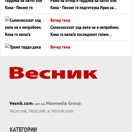
Рамо на отпор и тврдина на патот кон
Кина - Пекинг го подготвува Иран за
американска копнена инвазија
Вечер тема
Силиконскиот ѕид веќе не е непробоен,
Кина го напаѓа последниот голем
монопол на Западот?
Вечер тема
Трамп тврди дека повторно „разговара“
со Иран - ваквите моменти се поопасни
од отворените закани
Вечер тема
ДЛАБОКО УДОЛУ: Сметководствените
трикови што го соборија ЕНРОН ги
применуваат гигантите за ВИ
Вечер тема
Vesnik.com
Maxmedia Group:
е дел од
АТОМСКО ДОМИНО НА БЛИСКИОТ
Vecer.mk
,
Vesti.mk
, и
Vesnik.com
ИСТОК
Вечер тема
КАТЕГОРИИ