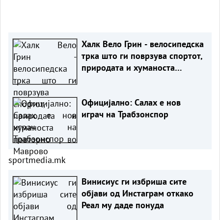
Халк Вело Грин - велосипедска
трка што ги поврзува спортот,
природата и хуманоста
повторно во Маврово
Официјално: Салах е нов
играч на Трабзонспор
sportmedia.mk
Винисиус ги избриша сите
објави од Инстаграм откако
Реал му даде понуда