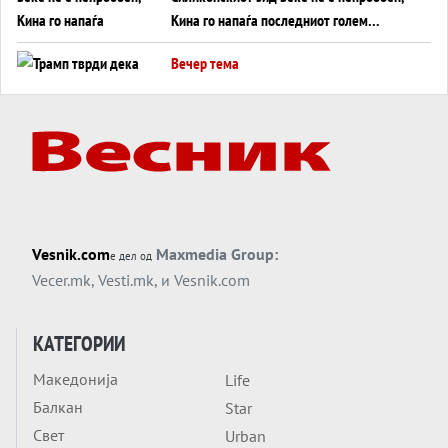
Кина го напаѓа последниот голем
монопол на Западот?
Вечер тема
Трамп тврди дека повторно „разговара“
со Иран - ваквите моменти се поопасни
од отворените закани
Вечер тема
ДЛАБОКО УДОЛУ: Сметководствените
трикови што го соборија ЕНРОН ги
применуваат гигантите за ВИ
Вечер тема
Vesnik.com
Maxmedia Group:
е дел од
АТОМСКО ДОМИНО НА БЛИСКИОТ
Vecer.mk
,
Vesti.mk
, и
Vesnik.com
ИСТОК
Вечер тема
КАТЕГОРИИ
ОД ШАХЕД ДО СВЕТСКА ВОЈНА?
Македонија
Life
Обвинувањето кон Русија го поврзува
Балкан
Блискиот Исток со украинското бојно
Star
Тема
поле?
Свет
Urban