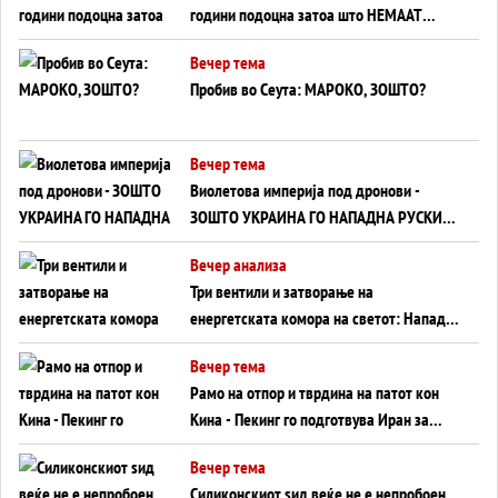
години подоцна затоа што НЕМААТ
ВНУЦИ ДА ГИ ЗАМЕНАТ
Вечер тема
Пробив во Сеута: МАРОКО, ЗОШТО?
Вечер тема
Виолетова империја под дронови -
ЗОШТО УКРАИНА ГО НАПАДНА РУСКИОТ
WILDBERRIES
Вечер анализа
Три вентили и затворање на
енергетската комора на светот: Нападот
во Суец најавува глобален енергетски
Вечер тема
инфаркт?
Рамо на отпор и тврдина на патот кон
Кина - Пекинг го подготвува Иран за
американска копнена инвазија
Вечер тема
Силиконскиот ѕид веќе не е непробоен,