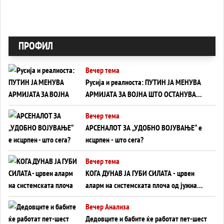
ПРОФИЛ
Вечер тема
Русија и реалноста: ПУТИН ЈА МЕНУВА
АРМИЈАТА ЗА ВОЈНА ШТО ОСТАНУВА
БЕЗ ФРОНТ
Вечер тема
АРСЕНАЛОТ ЗА „УДОБНО ВОЈУВАЊЕ“ е
исцрпен - што сега?
Вечер тема
КОГА ДУНАВ ЈА ГУБИ СИЛАТА - црвен
аларм на системската плоча од јужна
Германија до Црното Море...
Вечер Анализа
Дедовците и бабите ќе работат пет-шест