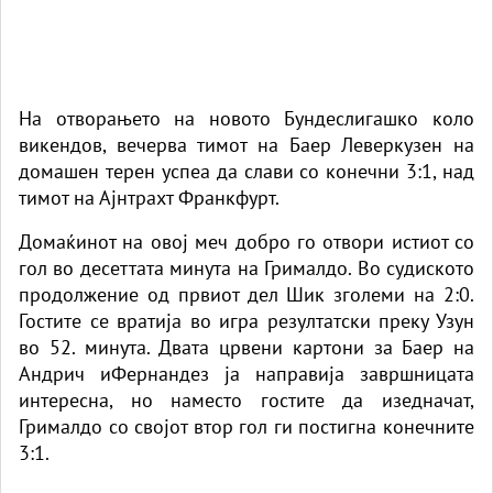
На отворањето на новото Бундеслигашко коло
викендов, вечерва тимот на Баер Леверкузен на
домашен терен успеа да слави со конечни 3:1, над
тимот на Ајнтрахт Франкфурт.
Домаќинот на овој меч добро го отвори истиот со
гол во десеттата минута на Грималдо. Во судиското
продолжение од првиот дел Шик зголеми на 2:0.
Гостите се вратија во игра резултатски преку Узун
во 52. минута. Двата црвени картони за Баер на
Андрич иФернандез ја направија завршницата
интересна, но наместо гостите да изедначат,
Грималдо со својот втор гол ги постигна конечните
3:1.