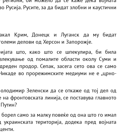
е региони, би можело да се каже дека војната
во Русија. Русите, за да бидат злобни и каустични
акал Крим, Донецк и Луганск да му бидат
големи делови од Херсон и Запорожје.
ријата што, како што се шпекулира, би била
овлекување од помалите области околу Суми и
дреден продор. Сепак, засега сето ова се само
. Никаде во прорежимските медиуми не е „црно-
 Володимир Зеленски да се откаже од тој дел од
е на фронтовската линија, се поставува главното
 Путин?
е борел само за малку повеќе од она што го имал
 украинската територија, додека пред војната
центи.