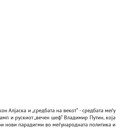
он Алјаска и „средбата на векот“ - средбата меѓу
амп и рускиот „вечен шеф“ Владимир Путин, која
ои нови парадигми во меѓународната политика и