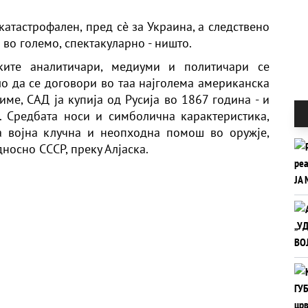
атастрофален, пред сè за Украина, а следствено
 во големо, спектакуларно - ништо.
ките аналитичари, медиуми и политичари се
о да се договори во таа најголема американска
име, САД ја купија од Русија во 1867 година - и
 Средбата носи и симболична карактеристика,
а војна клучна и неопходна помош во оружје,
дносно СССР, преку Алјаска.