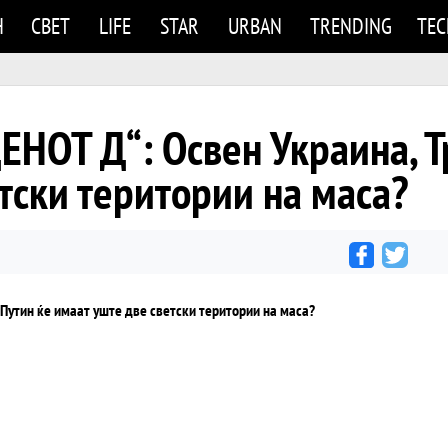
Н
СВЕТ
LIFE
STAR
URBAN
TRENDING
TE
ЕНОТ Д“: Освен Украина, Т
тски територии на маса?