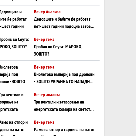
плоча од јужна Германија до
Вечер Анализа
Црното Море...
Дедовците и бабите ќе работат
пет-шест години подоцна затоа
што НЕМААТ ВНУЦИ ДА ГИ
Вечер тема
ЗАМЕНАТ
Пробив во Сеута: МАРОКО,
ЗОШТО?
Вечер тема
Виолетова империја под дронови
- ЗОШТО УКРАИНА ГО НАПАДНА
РУСКИОТ WILDBERRIES
Вечер анализа
Три вентили и затворање на
енергетската комора на светот:
Нападот во Суец најавува
Вечер тема
глобален енергетски инфаркт?
Рамо на отпор и тврдина на патот