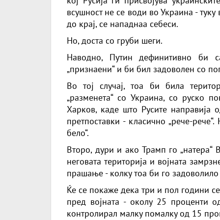
кој Русија ги присвојува украинскит
всушност не се води во Украина - туку 
до крај, се нападнаа себеси.
Но, доста со груби шеги.
Наводно, Путин дефинитивно би с
„признаени“ и би бил задоволен со по
Во тој случај, тоа би била терито
„разменета“ со Украина, со руско п
Харков, каде што Русите направија о
претпоставки - класично „рече-рече“
бело“.
Второ, дури и ако Трамп го „натера“
неговата територија и војната замрзн
прашање - колку тоа би го задоволило
Ќе се покаже дека три и пол години с
пред војната - околу 25 проценти од
контролирал малку помалку од 15 про