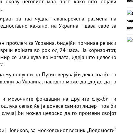
и околу неговиот мал прст, како што објави
д.
ираат за таа чудна таканаречена размена на
 едноставно кажано, на Украина - дава свое за
ен проблем за Украина, бидејќи поминаа речиси
аврши војната во рок од 24 часа. На хоризонтот,
 мир се извишува во маглата, идеја што целосно
а.
а му попушти на Путин верувајќи дека тоа ќе го
оволни за Украина, наводно може да „дојде да го
Б и мозочните фондации на другите служби ги
 одлука сепак ќе ја донесе самиот лидер - тоа би
ј случај би можел целосно да го промени својот
риј Новиков, за московскиот весник „Ведомости“