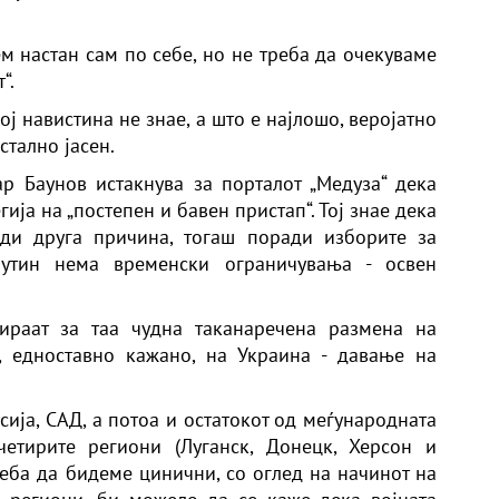
ем настан сам по себе, но не треба да очекуваме
“.
кој навистина не знае, а што е најлошо, веројатно
стално јасен.
р Баунов истакнува за порталот „Медуза“ дека
гија на „постепен и бавен пристап“. Тој знае дека
ди друга причина, тогаш поради изборите за
Путин нема временски ограничувања - освен
ираат за таа чудна таканаречена размена на
а, едноставно кажано, на Украина - давање на
сија, САД, а потоа и остатокот од меѓународната
етирите региони (Луганск, Донецк, Херсон и
реба да бидеме цинични, со оглед на начинот на