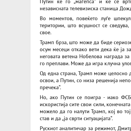
Путин ќе го „маѓепса“ и ќе се врт
независната телевизиска станица Дож
Во моментов, повеќето луѓе шпекул
територии, што всушност се сведува,
свое.
Трамп брза, што може да биде сериоз
осум месеци откако вети дека ќе ја з
неговата ветена Нобелова награда за
го преплави. Може да игра клучна улог
Од една страна, Трамп може целосно д
освои, а Путин, со низа решенија неп
пречека“.
Но, ако Путин се поигра - иако ФС
искористија сите свои сили, конечната
можело да го налути Трамп, кој во то
став и да „ја сврти ситуацијата“.
Рускиот аналитичар за режимот, Дмит