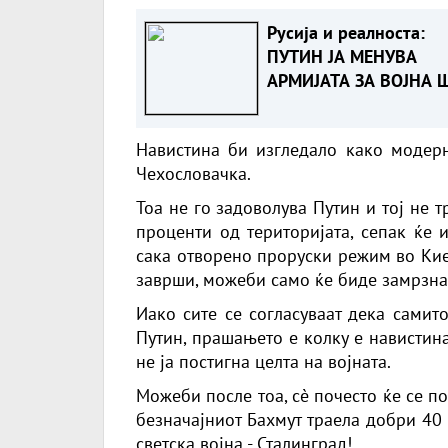
Русија и реалноста:
ПУТИН ЈА МЕНУВА
АРМИЈАТА ЗА ВОЈНА 
ОСТАНУВА БЕЗ ФРОН
Навистина би изгледало како модерн
Чехословачка.
Тоа не го задоволува Путин и тој не т
проценти од територијата, сепак ќе 
сака отворено проруски режим во Кие
заврши, можеби само ќе биде замрзна
Иако сите се согласуваат дека самит
Путин, прашањето е колку е навистина
не ја постигна целта на војната.
Можеби после тоа, сè почесто ќе се п
безначајниот Бахмут траела добри 40
светска војна - Сталинград!