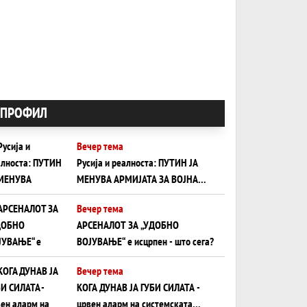
ПРОФИЛ
Вечер тема
Русија и реалноста: ПУТИН ЈА
МЕНУВА АРМИЈАТА ЗА ВОЈНА
ШТО ОСТАНУВА БЕЗ ФРОНТ
Вечер тема
АРСЕНАЛОТ ЗА „УДОБНО
ВОЈУВАЊЕ“ е исцрпен - што сега?
Вечер тема
КОГА ДУНАВ ЈА ГУБИ СИЛАТА -
црвен аларм на системската