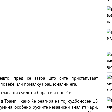
ешто, пред сè затоа што сите пристапуваат
е повеќе или помалку ирационални ега.
глава низ ѕидот и бара сè и повеќе.
д Трамп - како ќе реагира на тој судбоносен 15
огумина, особено руските независни аналитичари,