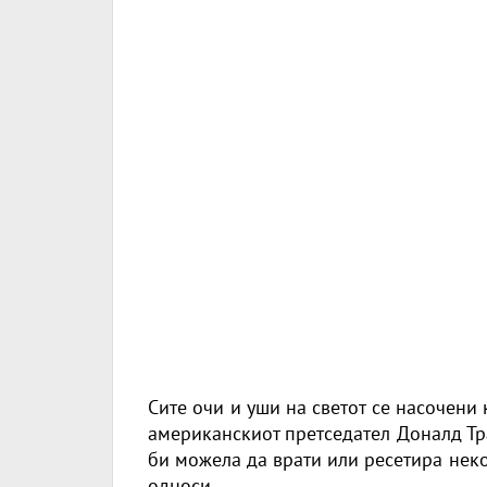
Сите очи и уши на светот се насочени к
американскиот претседател Доналд Тр
би можела да врати или ресетира нек
односи.