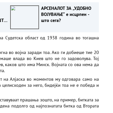
АРСЕНАЛОТ ЗА „УДОБНО
ВОЈУВАЊЕ“ е исцрпен -
ШТО
што сега?
Т
а Судетска област од 1938 година во тогашна
ргна во војна заради тоа. Ако ги добиеше тие 20
имаше влада во Киев што не го задоволува. Тој
в, каков што има Минск. Војната со ова нема да
та.
от на Алјаска во моментов му одговара само на
 целисходен за него, бидејќи тоа не е победа и
оставуваат прашања зошто, на пример, битката за
 дена подолго од најпознатата битка од Втората