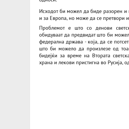
Исходот би можел да биде разорен и к
и за Европа, но може да се претвори и
Проблемот е што со денови светс
обидуваат да предвидат што би можел
федерална држава - која, да се потсет
што би можело да произлезе од тоа.
бидејќи за време на Втората светск
храна и лекови пристигна во Русија, о