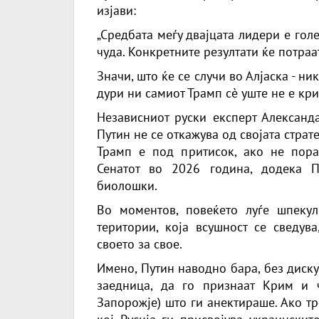
изјави:
„Средбата меѓу двајцата лидери е гол
чуда. Конкретните резултати ќе потраат
Значи, што ќе се случи во Алјаска - ни
дури ни самиот Трамп сè уште не е кри
Независниот руски експерт Александа
Путин не се откажува од својата страте
Трамп е под притисок, ако не пора
Сенатот во 2026 година, додека 
биолошки.
Во моментов, повеќето луѓе шпекул
територии, која всушност се сведув
своето за свое.
Имено, Путин наводно бара, без диску
заедница, да го признаат Крим и ч
Запорожје) што ги анектираше. Ако т