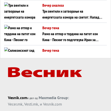
WILDBERRIES
Вечер анализа
Три вентили и затворање на
енергетската комора на светот: Нападот
во Суец најавува глобален енергетски
Вечер тема
инфаркт?
Рамо на отпор и тврдина на патот кон
Кина - Пекинг го подготвува Иран за
американска копнена инвазија
Вечер тема
Силиконскиот ѕид веќе не е непробоен,
Кина го напаѓа последниот голем
монопол на Западот?
Вечер тема
Трамп тврди дека повторно „разговара“
со Иран - ваквите моменти се поопасни
од отворените закани
Вечер тема
Vesnik.com
Maxmedia Group:
е дел од
ДЛАБОКО УДОЛУ: Сметководствените
Vecer.mk
,
Vesti.mk
, и
Vesnik.com
трикови што го соборија ЕНРОН ги