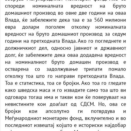
спореди номиналната вредност на бруто
домашниот производ во овие две години на оваа
Влада, ќе забележите дека таа е за 560 милиони
евра долари поголем отколку номиналната
вредност на бруто домашниот производ за седум
години на претходната Влада. Ако го погледнете и
должничкиот дел, односно јавниот и државниот
долг, ќе забележите дека оваа додадена вредност
на номиналниот бруто домашен производ е
остварена со задолжување трипати помало
отколку тоа што го направи претходната Влада.
Тоа е статистика, тоа се бројки. Ако тоа го гледате
како шведска маса и го извадите само тоа што ви
одговара тогаш има и такви кои ќе поверуваат на
невистините кои доаѓаат од СДСМ. Но, ова се
бројки кои апсолутно ги потврдува и
Меѓународниот монетарен фонд, вклучително и во
последниот извештај којшто е историски најдобар