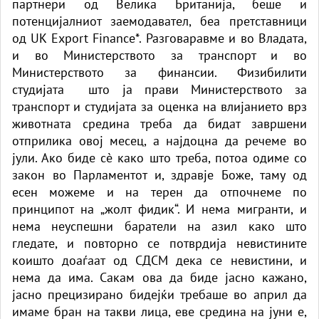
партнери од Велика Британија, беше и
потенцијалниот заемодавател, беа претставници
од UK Export Finance*. Разговаравме и во Владата,
и во Министерството за транспорт и во
Министерството за финансии. Физибилити
студијата што ја прави Министерството за
транспорт и студијата за оценка на влијанието врз
животната средина треба да бидат завршени
отприлика овој месец, а најдоцна да речеме во
јули. Ако биде сè како што треба, потоа одиме со
закон во Парламентот и, здравје Боже, таму од
есен можеме и на терен да отпочнеме по
принципот на „жолт фидик“. И нема мигранти, и
нема неуспешни баратели на азил како што
гледате, и повторно се потврдија невистините
коишто доаѓаат од СДСМ дека се невистини, и
нема да има. Сакам ова да биде јасно кажано,
јасно прецизирано бидејќи требаше во април да
имаме бран на такви лица, еве средина на јуни е,