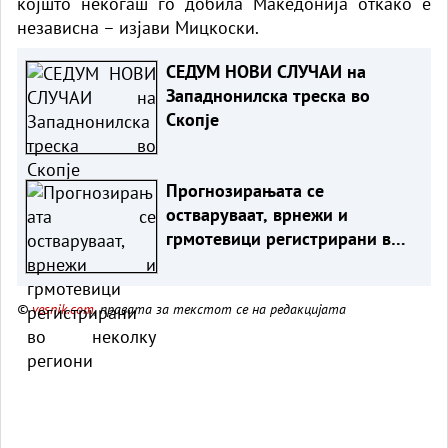
којшто некогаш го добила Македонија откако е
независна – изјави Мицкоски.
СЕДУМ НОВИ СЛУЧАИ на
Западнонилска треска во
Скопје
Прогнозирањата се
остваруваат, врнежи и
грмотевици регистрирани во
неколку региони
©
vesnik.com
, правата за текстот се на редакцијата