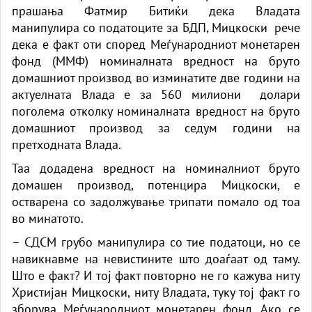
прашања Фатмир Битиќи дека Владата
манипулира со податоците за БДП, Мицкоски рече
дека е факт оти според Меѓународниот монетарен
фонд (ММФ) номиналната вредност на бруто
домашниот производ во изминатите две години на
актуелната Влада е за 560 милиони долари
поголема отколку номиналната вредност на бруто
домашниот производ за седум години на
претходната Влада.
Таа додадена вредност на номиналниот бруто
домашен производ, потенцира Мицкоски, е
остварена со задолжување трипати помало од тоа
во минатото.
– СДСМ грубо манипулира со тие податоци, но се
навикнавме на невистините што доаѓаат од таму.
Што е факт? И тој факт повторно не го кажува ниту
Христијан Мицкоски, ниту Владата, туку тој факт го
зборува Меѓународниот монетарен фонд. Ако се