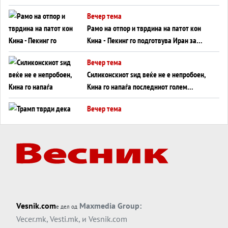
во Суец најавува глобален енергетски
Вечер тема
инфаркт?
Рамо на отпор и тврдина на патот кон
Кина - Пекинг го подготвува Иран за
американска копнена инвазија
Вечер тема
Силиконскиот ѕид веќе не е непробоен,
Кина го напаѓа последниот голем
монопол на Западот?
Вечер тема
Трамп тврди дека повторно „разговара“
со Иран - ваквите моменти се поопасни
од отворените закани
Вечер тема
ДЛАБОКО УДОЛУ: Сметководствените
трикови што го соборија ЕНРОН ги
применуваат гигантите за ВИ
Вечер тема
Vesnik.com
Maxmedia Group:
е дел од
АТОМСКО ДОМИНО НА БЛИСКИОТ
Vecer.mk
,
Vesti.mk
, и
Vesnik.com
ИСТОК