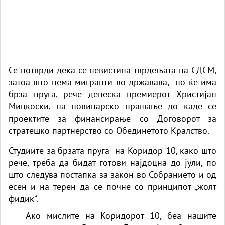
Се потврди дека се невистина тврдењата на СДСМ,
затоа што нема мигранти во државава, но ќе има
брза пруга, рече денеска премиерот Христијан
Мицкоски, на новинарско прашање до каде се
проектите за финансирање со Договорот за
стратешко партнерство со Обединетото Кралство.
Студиите за брзата пруга на Коридор 10, како што
рече, треба да бидат готови најдоцна до јули, по
што следува постапка за закон во Собранието и од
есен и на терен да се почне со принципот „жолт
фидик“.
– Ако мислите на Коридорот 10, беа нашите