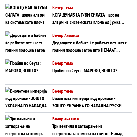
Вечер тема
КОГА ДУНАВ ЈА ГУБИ СИЛАТА - црвен
аларм на системската плоча од јужна
Германија до Црното Море...
Вечер Анализа
Дедовците и бабите ќе работат пет-шест
години подоцна затоа што НЕМААТ
ВНУЦИ ДА ГИ ЗАМЕНАТ
Вечер тема
Пробив во Сеута: МАРОКО, ЗОШТО?
Вечер тема
Виолетова империја под дронови -
ЗОШТО УКРАИНА ГО НАПАДНА РУСКИОТ
WILDBERRIES
Вечер анализа
Три вентили и затворање на
енергетската комора на светот: Нападот