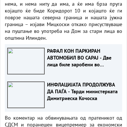
нема, и нема ниту да има, а ќе има брза пруга
којашто ќе биде Коридорот 10 и којашто ќе ги
поврзе нашата северна граница и нашата јужна
граница – изјави Мицкоски откако присуствуваше
на пуштање во употреба на Дом за стари лица во
општина Илинден.
РАФАЛ КОН ПАРКИРАН
АВТОМОБИЛ ВО САРАЈ - Две
лица биле заробени во
возилото
ИНФЛАЦИЈАТА ПРОДОЛЖУВА
ДА ПАЃА - Тврди министерката
Димитриеска Кочоска
Во коментар на обвинувањата од пратеникот од
СДСМ и поранешен вицепремиер за економски