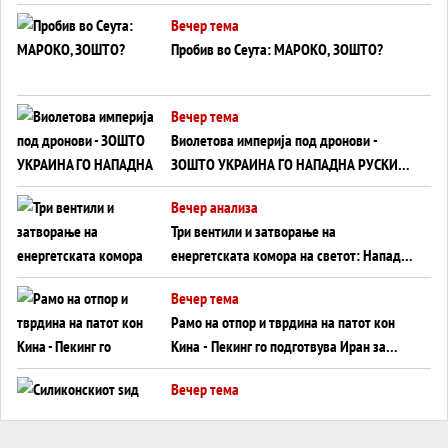
ВНУЦИ ДА ГИ ЗАМЕНАТ
Вечер тема
Пробив во Сеута: МАРОКО, ЗОШТО?
Вечер тема
Виолетова империја под дронови -
ЗОШТО УКРАИНА ГО НАПАДНА РУСКИОТ
WILDBERRIES
Вечер анализа
Три вентили и затворање на
енергетската комора на светот: Нападот
во Суец најавува глобален енергетски
Вечер тема
инфаркт?
Рамо на отпор и тврдина на патот кон
Кина - Пекинг го подготвува Иран за
американска копнена инвазија
Вечер тема
Силиконскиот ѕид веќе не е непробоен,
Кина го напаѓа последниот голем