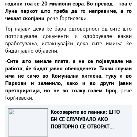
години тоа се 20 милиони евра. Во превод – тоа е
Луна паркот што треба да го направиме, а го
чекаат скопјани
, рече Ѓорѓиевски.
Тој најави дека ќе бара одговорност од сите што
потпишувале документи и одобрувале вакви
вработувања, истакнувајќи дека сите имиња ќе
бидат јавно објавени.
-
Сите што земале плата, а не се појавувале на
работа, ќе бидат јавно обелоденети. Такви случаи
има не само во Комунална хигиена, туку и во
Паркови и зеленило, како и во други јавни
претпријатија, но не во толку голем број
, рече
Ѓорѓиевски.
Косоварите во паника: ШТО
БИ СЕ СЛУЧУВАЛО АКО
ПОВТОРНО СЕ ОТВОРАТ
ХАШКИТЕ ПРЕДМЕТИ