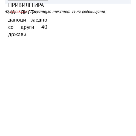
држави
©
vesnik.com
, правата за текстот се на редакцијата