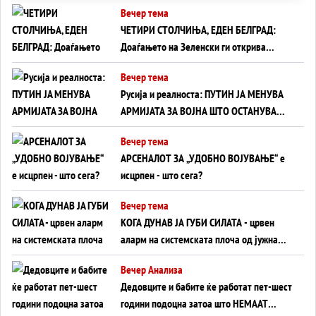
Вечер тема
ЧЕТИРИ СТОЛЧИЊА, ЕДЕН БЕЛГРАД:
Доаѓањето на Зеленски ги открива
тајните на политиката на балансирање
Вечер тема
на Вучиќ
Русија и реалноста: ПУТИН ЈА МЕНУВА
АРМИЈАТА ЗА ВОЈНА ШТО ОСТАНУВА
БЕЗ ФРОНТ
Вечер тема
АРСЕНАЛОТ ЗА „УДОБНО ВОЈУВАЊЕ“ е
исцрпен - што сега?
Вечер тема
КОГА ДУНАВ ЈА ГУБИ СИЛАТА - црвен
аларм на системската плоча од јужна
Германија до Црното Море...
Вечер Анализа
Дедовците и бабите ќе работат пет-шест
години подоцна затоа што НЕМААТ