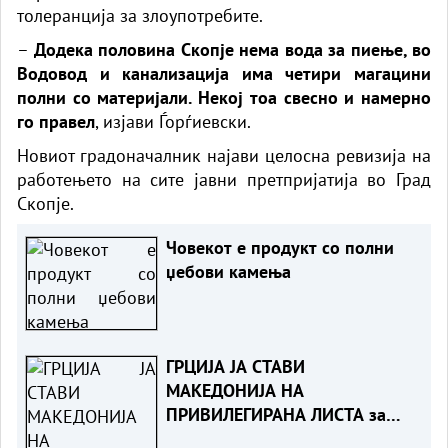
толеранција за злоупотребите.
–
Додека половина Скопје нема вода за пиење, во
Водовод и канализација има четири магацини
полни со материјали. Некој тоа свесно и намерно
го правел
, изјави Ѓорѓиевски.
Новиот градоначалник најави целосна ревизија на
работењето на сите јавни претпријатија во Град
Скопје.
Човекот е продукт со полни
џебови камења
ГРЦИЈА ЈА СТАВИ
МАКЕДОНИЈА НА
ПРИВИЛЕГИРАНА ЛИСТА за
даноци заедно со други 40