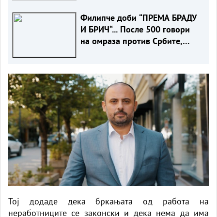
Филипче доби “ПРЕМА БРАДУ
И БРИЧ“... После 500 говори
на омраза против Србите,
само годинава
Тој додаде дека бркањата од работа на
неработниците се законски и дека нема да има