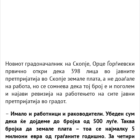
Новиот градоначалник на Скопје, Орце Ѓорѓиевски
првично откри дека 398 лица во јавните
претпријатија во Скопје земале плата, а не доаѓале
на работа, но се сомнева дека тој број е и поголем
и најави ревизија на работењето на сите јавни
претпријатија во градот.
–
Имало и работници и раководители. Убеден сум
дека ќе дојдеме до бројка од 500 луѓе. Таква
бројка да земале плата – тоа се најмалку 5
милиони евра од граѓаните годишно. За четири