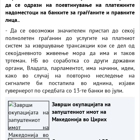
да се одрази на поевтинување на платежните
надоместоци на банките за граѓѓаните и правните
лица..
- Да се овозможи значителен пристап до секој
полнолетен граѓанин до услугите на платниот
систем за извршување трансакции кои се дел од
секојдневното живеење мора да има и таков
тртеман. НБ во соработка со други државни
органи, Владата, парламентот, има начини, идеи,
како во случај на повторно неследење на
сигналите би постапила во иднина, изјави
гувернерот по средбата со 13-те банки во јули.
Заврши окупацијата на
запуштениот имот на
Македонија во Цирих