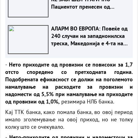
Пациентот пренесен од
Турција е стабилен, лекарите
со апел за внимателност
АЛАРМ ВО ЕВРОПА: Повеќе од
240 случаи на западнонилска
треска, Македонија е 4-та на
листата
-
Нето приходите од провизии се повисоки за 1,7
отсто споредено со претходната година.
Подобрената ефикасност се должи на поголемото
намалување на расходите за провизии и
надомести од 5,5% при намалување на приходите
од провизии од 1,0%,
резимира НЛБ банка.
Кај ТТК банка, како помала банка, во овој период
имало зголемување на овој приход, но не толку
колку што се очекувало.
-
Нето-приходите од провизии и надоместоци за