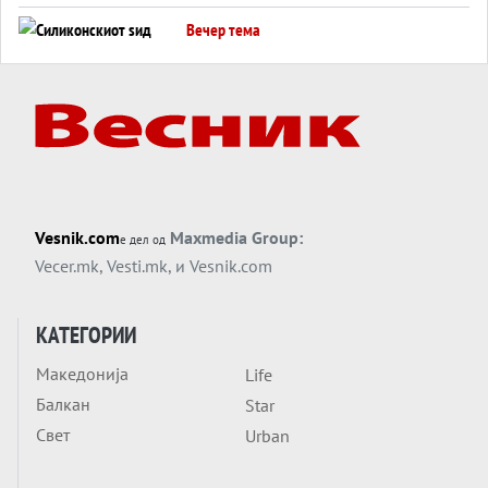
американска копнена инвазија
Вечер тема
Силиконскиот ѕид веќе не е непробоен,
Кина го напаѓа последниот голем
монопол на Западот?
Вечер тема
Трамп тврди дека повторно „разговара“
со Иран - ваквите моменти се поопасни
од отворените закани
Вечер тема
Vesnik.com
Maxmedia Group:
е дел од
ДЛАБОКО УДОЛУ: Сметководствените
Vecer.mk
,
Vesti.mk
, и
Vesnik.com
трикови што го соборија ЕНРОН ги
применуваат гигантите за ВИ
Вечер тема
КАТЕГОРИИ
АТОМСКО ДОМИНО НА БЛИСКИОТ
Македонија
Life
ИСТОК
Балкан
Star
Вечер тема
Свет
Urban
ОД ШАХЕД ДО СВЕТСКА ВОЈНА?
Обвинувањето кон Русија го поврзува