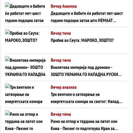
Германија до Црното Море...
Вечер Анализа
Дедовците и бабите ќе работат пет-шест
години подоцна затоа што НЕМААТ
ВНУЦИ ДА ГИ ЗАМЕНАТ
Вечер тема
Пробив во Сеута: МАРОКО, ЗОШТО?
Вечер тема
Виолетова империја под дронови -
ЗОШТО УКРАИНА ГО НАПАДНА РУСКИОТ
WILDBERRIES
Вечер анализа
Три вентили и затворање на
енергетската комора на светот: Нападот
во Суец најавува глобален енергетски
Вечер тема
инфаркт?
Рамо на отпор и тврдина на патот кон
Кина - Пекинг го подготвува Иран за