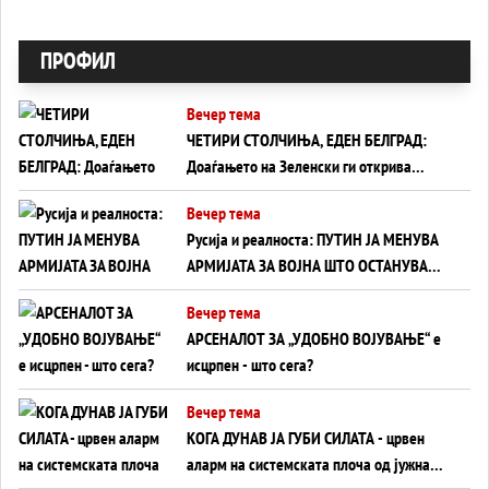
ПРОФИЛ
Вечер тема
ЧЕТИРИ СТОЛЧИЊА, ЕДЕН БЕЛГРАД:
Доаѓањето на Зеленски ги открива
тајните на политиката на балансирање
Вечер тема
на Вучиќ
Русија и реалноста: ПУТИН ЈА МЕНУВА
АРМИЈАТА ЗА ВОЈНА ШТО ОСТАНУВА
БЕЗ ФРОНТ
Вечер тема
АРСЕНАЛОТ ЗА „УДОБНО ВОЈУВАЊЕ“ е
исцрпен - што сега?
Вечер тема
КОГА ДУНАВ ЈА ГУБИ СИЛАТА - црвен
аларм на системската плоча од јужна