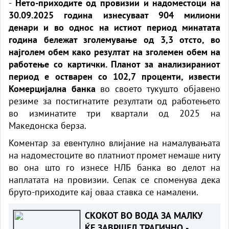
-
Нето-приходите од провизии и надоместоци на
30.09.2025 година изнесуваат 904 милиони
денари и во однос на истиот период минатата
година бележат зголемување од 3,3 отсто, во
најголем обем како резултат на зголемен обем на
работење со картички. Планот за анализираниот
период е остварен со 102,7 проценти, извести
Комерцијална банка
во своето тукушто објавено
резиме за постигнатите резултати од работењето
во изминатите три квартали од 2025 на
Македонска берза.
Коментар за евентулно влијание на намалувањата
на надоместоците во платниот промет немаше ниту
во она што го изнесе НЛБ банка во делот на
наплатата на провизии. Сепак се споменува дека
бруто-приходите кај оваа ставка се намалени.
СКОКОТ ВО ВОДА ЗА МАЛКУ
ЌЕ ЗАВРШЕЛ ТРАГИЧНО -