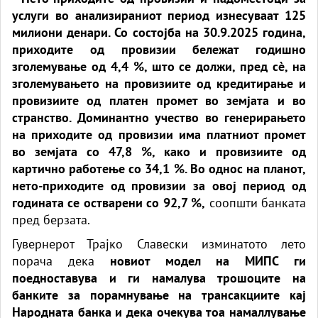
услуги во анализираниот период изнесуваат 125
милиони денари. Со состојба на 30.9.2025 година,
приходите од провизии бележат годишно
зголемување од 4,4 %, што се должи, пред сè, на
зголемувањето на провизиите од кредитирање и
провизиите од платен промет во земјата и во
странство. Доминантно учество во генерирањето
на приходите од провизии има платниот промет
во земјата со 47,8 %, како и провизиите од
картично работење со 34,1 %. Во однос на планот,
нето-приходите од провизии за овој период од
годината се остварени со 92,7 %,
соопшти банката
пред берзата.
Гувернерот Трајко Славески изминатото лето
порача дека
новиот модел на МИПС ги
поедноставува и ги намалува трошоците на
банките за порамнување на трансакциите кај
Народната банка и дека очекува тоа намаллување