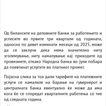
Од билансите на деловните банки за работењето и
успесите во првите три квартали од годината,
односно по девет изминати месеци од 2025, може
да се заклучи дека нема значително ниту
зголемување, ниту намалување кај приходите од
провизиите, откако Народна банка во јули побара
да поевтинат услугите во платниот промет.
Појасна слика за тоа дали тарифите на платежните
услуги се намалиле на барање на гувернерот и
централната банка евентуално ќе може да има
кога ќе се споредат кварталните работења со тие
од следната година.