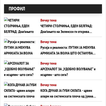
ПРОФИЛ
Вечер тема
ЧЕТИРИ СТОЛЧИЊА, ЕДЕН БЕЛГРАД:
Доаѓањето на Зеленски ги открива
тајните на политиката на балансирање
Вечер тема
на Вучиќ
Русија и реалноста: ПУТИН ЈА МЕНУВА
АРМИЈАТА ЗА ВОЈНА ШТО ОСТАНУВА
БЕЗ ФРОНТ
Вечер тема
АРСЕНАЛОТ ЗА „УДОБНО ВОЈУВАЊЕ“ е
исцрпен - што сега?
Вечер тема
КОГА ДУНАВ ЈА ГУБИ СИЛАТА - црвен
аларм на системската плоча од јужна
Германија до Црното Море...