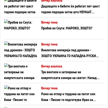
Вечер Анализа
Дедовците и бабите ќе работат пет-шест
години подоцна затоа што НЕМААТ
ВНУЦИ ДА ГИ ЗАМЕНАТ
Вечер тема
Пробив во Сеута: МАРОКО, ЗОШТО?
Вечер тема
Виолетова империја под дронови -
ЗОШТО УКРАИНА ГО НАПАДНА РУСКИОТ
WILDBERRIES
Вечер анализа
Три вентили и затворање на
енергетската комора на светот: Нападот
во Суец најавува глобален енергетски
Вечер тема
инфаркт?
Рамо на отпор и тврдина на патот кон
Кина - Пекинг го подготвува Иран за
американска копнена инвазија