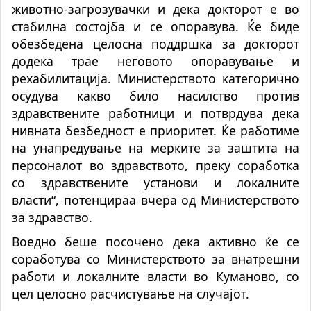
животно-загрозувачки и дека докторот е во
стабилна состојба и се опоравува. Ќе биде
обезбедена целосна поддршка за докторот
додека трае неговото опоравување и
рехабилитација. Министерството категорично
осудува какво било насилство против
здравствените работници и потврдува дека
нивната безбедност е приоритет. Ќе работиме
на унапредување на мерките за заштита на
персоналот во здравството, преку соработка
со здравствените установи и локалните
власти“, потенцираа вчера од Министерството
за здравство.
Воедно беше посочено дека активно ќе се
соработува со Министерството за внатрешни
работи и локалните власти во Куманово, со
цел целосно расчистување на случајот.