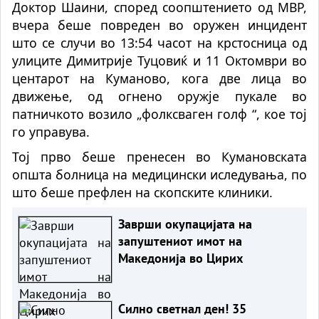
Доктор Шаини, според соопштението од МВР,
вчера беше повреден во оружен инцидент
што се случи во 13:54 часот на крстосница од
улиците Димитрије Туцовиќ и 11 Октомври во
центарот на Куманово, кога две лица во
движење, од огнено оружје пукале во
патничкото возило „фолксваген голф “, кое тој
го управува.
Тој прво беше пренесен во Кумановската
општа болница на медицински иследувања, по
што беше префлен на скопските клиники.
Заврши окупацијата на
запуштениот имот на
Македонија во Цирих
Силно светнал ден! 35