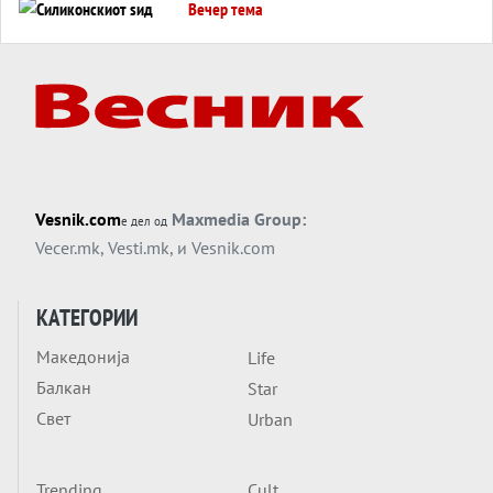
Вечер тема
Силиконскиот ѕид веќе не е непробоен,
Кина го напаѓа последниот голем
монопол на Западот?
Вечер тема
Трамп тврди дека повторно „разговара“
со Иран - ваквите моменти се поопасни
од отворените закани
Вечер тема
Vesnik.com
Maxmedia Group:
е дел од
ДЛАБОКО УДОЛУ: Сметководствените
Vecer.mk
,
Vesti.mk
, и
Vesnik.com
трикови што го соборија ЕНРОН ги
применуваат гигантите за ВИ
Вечер тема
КАТЕГОРИИ
АТОМСКО ДОМИНО НА БЛИСКИОТ
Македонија
Life
ИСТОК
Балкан
Star
Вечер тема
Свет
Urban
ОД ШАХЕД ДО СВЕТСКА ВОЈНА?
Обвинувањето кон Русија го поврзува
Блискиот Исток со украинското бојно
Trending
Cult