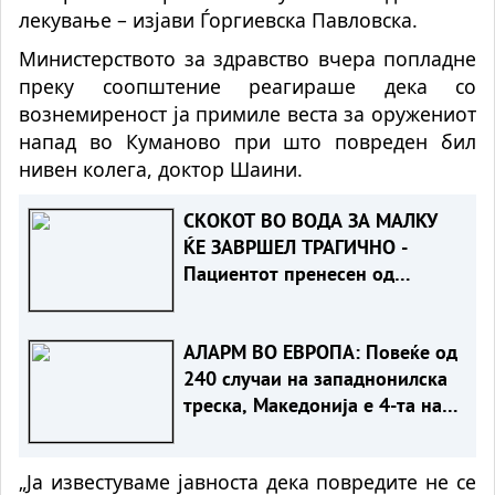
лекување – изјави Ѓоргиевска Павловска.
Министерството за здравство вчера попладне
преку соопштение реагираше дека со
вознемиреност ја примиле веста за оружениот
напад во Куманово при што повреден бил
нивен колега, доктор Шаини.
СКОКОТ ВО ВОДА ЗА МАЛКУ
ЌЕ ЗАВРШЕЛ ТРАГИЧНО -
Пациентот пренесен од
Турција е стабилен, лекарите
со апел за внимателност
АЛАРМ ВО ЕВРОПА: Повеќе од
240 случаи на западнонилска
треска, Македонија е 4-та на
листата
„Ја известуваме јавноста дека повредите не се