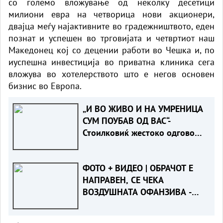
со големо вложување од неколку десетици
милиони евра на четворица нови акционери,
двајца меѓу најактивните во градежништвото, еден
познат и успешен во трговијата и четвртиот наш
Македонец кој со децении работи во Чешка и, по
иуспешна инвестиција во приватна клиника сега
вложува во хотелерството што е негов основен
бизнис во Европа.
„И ВО ЖИВО И НА УМРЕНИЦА
СУМ ПОУБАВ ОД ВАС“-
Стоилковиќ жестоко одговори
на „умреницата“ што ја објави
СДСМ
ФОТО + ВИДЕО | ОБРАЧОТ Е
НАПРАВЕН, СЕ ЧЕКА
ВОЗДУШНАТА ОФАНЗИВА -
Пожарот во Сопиште под
контрола на земја, се