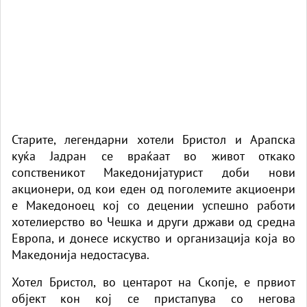
Старите, легендарни хотели Бристол и Арапска
куќа Јадран се враќаат во живот откако
сопственикот Македонијатурист доби нови
акционери, од кои еден од поголемите акциоенри
е Македоноец кој со децении успешно работи
хотелиерство во Чешка и други држави од средна
Европа, и донесе искуство и организација која во
Македонија недостасува.
Хотел Бристол, во центарот на Скопје, е првиот
објект кон кој се пристапува со негова