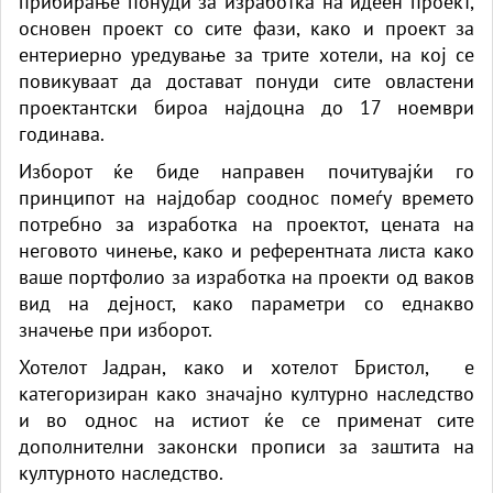
прибирање понуди за изработка на идеен проект,
основен проект со сите фази, како и проект за
ентериерно уредување за трите хотели, на кој се
повикуваат да достават понуди сите овластени
проектантски бироа најдоцна до 17 ноември
годинава.
Изборот ќе биде направен почитувајќи го
принципот на најдобар сооднос помеѓу времето
потребно за изработка на проектот, цената на
неговото чинење, како и референтната листа како
ваше портфолио за изработка на проекти од ваков
вид на дејност, како параметри со еднакво
значење при изборот.
Хотелот Јадран, како и хотелот Бристол, е
категоризиран како значајно културно наследство
и во однос на истиот ќе се применат сите
дополнителни законски прописи за заштита на
културното наследство.