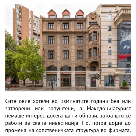
Сите овие хотели во изминатите години беа или
затворени или запуштени, а Македонијатурист
немаше интерес досега да ги обнови, затоа што се
работи за скапа инвестиција. Но, потоа дојде до
промена на сопственичката структура во фирмата,