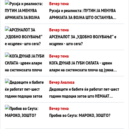
Вечер тема
на Вучиќ
Русија и реалноста: ПУТИН ЈА МЕНУВА
АРМИЈАТА ЗА ВОЈНА ШТО ОСТАНУВА
БЕЗ ФРОНТ
Вечер тема
АРСЕНАЛОТ ЗА „УДОБНО ВОЈУВАЊЕ“ е
исцрпен - што сега?
Вечер тема
КОГА ДУНАВ ЈА ГУБИ СИЛАТА - црвен
аларм на системската плоча од јужна
Германија до Црното Море...
Вечер Анализа
Дедовците и бабите ќе работат пет-шест
години подоцна затоа што НЕМААТ
ВНУЦИ ДА ГИ ЗАМЕНАТ
Вечер тема
Пробив во Сеута: МАРОКО, ЗОШТО?