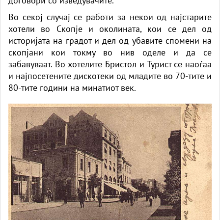
договори со изведувачите.
Во секој случај се работи за некои од најстарите
хотели во Скопје и околината, кои се дел од
историјата на градот и дел од убавите спомени на
скопјани кои токму во нив оделе и да се
забавуваат. Во хотелите Бристол и Турист се наоѓаа
и најпосетените дискотеки од младите во 70-тите и
80-тите години на минатиот век.