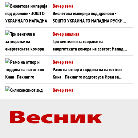
Вечер тема
Виолетова империја под дронови -
ЗОШТО УКРАИНА ГО НАПАДНА РУСКИОТ
WILDBERRIES
Вечер анализа
Три вентили и затворање на
енергетската комора на светот: Нападот
во Суец најавува глобален енергетски
Вечер тема
инфаркт?
Рамо на отпор и тврдина на патот кон
Кина - Пекинг го подготвува Иран за
американска копнена инвазија
Вечер тема
Силиконскиот ѕид веќе не е непробоен,
Кина го напаѓа последниот голем
монопол на Западот?
Вечер тема
Трамп тврди дека повторно „разговара“
со Иран - ваквите моменти се поопасни