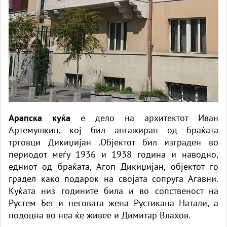
Арапска куќа
е дело на архитектот Иван
Артемушкин, кој бил ангажиран од браќата
трговци Дикиџијан .Објектот бил изграден во
периодот меѓу 1936 и 1938 година и наводно,
едниот од браќата, Агоп Дикиџијан, објектот го
градел како подарок на својата сопруга Агавни.
Куќата низ годините била и во сопственост на
Рустем Бег и неговата жена Рустикана Натали, а
подоцна во неа ќе живее и Димитар Влахов.