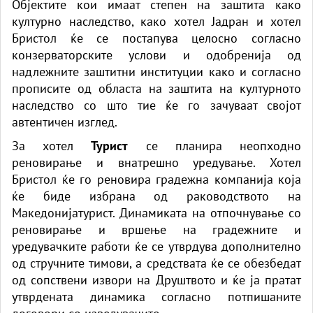
Објектите кои имаат степен на заштита како
спремаат „ер - тракторите““
културно наследство, како хотел Јадран и хотел
Бристол ќе се постапува целосно согласно
конзерваторските услови и одобренија од
надлежните заштитни институции како и согласно
прописите од областа на заштита на културното
наследство со што тие ќе го зачуваат својот
автентичен изглед.
За хотел
Турист
се планира неопходно
реновирање и внатрешно уредување. Хотел
Бристол ќе го реновира градежна компанија која
ќе биде избрана од раководството на
Македонијатурист. Динамиката на отпочнување со
реновирање и вршење на градежните и
уредувачките работи ќе се утврдува дополнително
од стручните тимови, а средствата ќе се обезбедат
од сопствени извори на Друштвото и ќе ја пратат
утврдената динамика согласно потпишаните