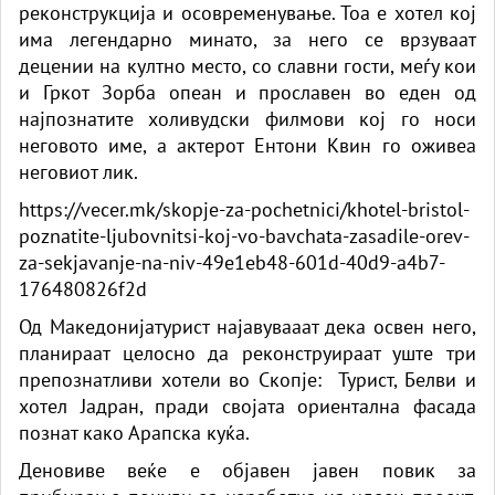
реконструкција и осовременување. Тоа е хотел кој
има легендарно минато, за него се врзуваат
децении на култно место, со славни гости, меѓу кои
и Гркот Зорба опеан и прославен во еден од
најпознатите холивудски филмови кој го носи
неговото име, а актерот Ентони Квин го оживеа
неговиот лик.
https://vecer.mk/skopje-za-pochetnici/khotel-bristol-
poznatite-ljubovnitsi-koj-vo-bavchata-zasadile-orev-
za-sekjavanje-na-niv-49e1eb48-601d-40d9-a4b7-
176480826f2d
Од Македонијатурист најавувааат дека освен него,
планираат целосно да реконструираат уште три
препознатливи хотели во Скопје: Турист, Белви и
хотел Јадран, пради својата ориентална фасада
познат како Арапска куќа.
Деновиве веќе е објавен јавен повик за