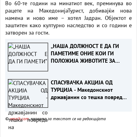
Во 60-те години на минатиот век, преминува во
рацете на МакедонијаТурист, добивајќи нова
намена и ново име – хотел Јадран. Објектот е
заштитен како културно наследство и со години е
затворен за гости.
„НАША ДОЛЖНОСТ Е ДА ГИ
ПАМЕТИМЕ ОНИЕ КОИ ГИ
ПОЛОЖИЈА ЖИВОТИТЕ ЗА
ТАТКОВИНАТА“ - Порача
Мицкоски за 25-годишнината
СПАСУВАЧКА АКЦИЈА ОД
од Карпалак
ТУРЦИЈА - Македонскиот
државјанин со тешка повреда
на `рбетот транспортиран на
КАРИЛ
©
vesnik.com
, правата за текстот се на редакцијата