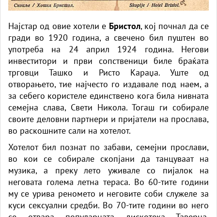
Најстар од овие хотели е
Бристол
, кој почнал да се
гради во 1920 година, а свечено бил пуштен во
употреба на 24 април 1924 година. Негови
инвеститори и први сопственици биле браќата
трговци Ташко и Ристо Караџа. Уште од
отворањето, тие најчесто го издавале под наем, а
за себего користеле единствено кога била нивната
семејна слава, Свети Никола. Тогаш ги собирале
своите деловни партнери и пријатели на прослава,
во раскошните сали на хотелот.
Хотелот бил познат по забави, семејни прослави,
во кои се собирале скопјани да танцуваат на
музика, а преку лето уживале со пијалок на
неговата голема летна тераса. Во 60-тите години
му се урива реномето и неговите соби служеле за
куси сексуални средби. Во 70-тите години во него
се отвара популарната дискотека Таверна.