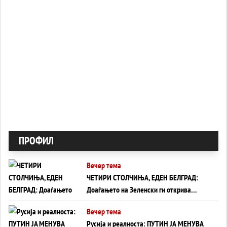
ПРОФИЛ
Вечер тема
ЧЕТИРИ СТОЛЧИЊА, ЕДЕН БЕЛГРАД:
Доаѓањето на Зеленски ги открива
тајните на политиката на балансирање
Вечер тема
на Вучиќ
Русија и реалноста: ПУТИН ЈА МЕНУВА