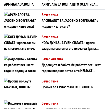
АРМИЈАТА ЗА ВОЈНА ШТО ОСТАНУВА
БЕЗ ФРОНТ
Вечер тема
АРСЕНАЛОТ ЗА „УДОБНО ВОЈУВАЊЕ“ е
исцрпен - што сега?
Вечер тема
КОГА ДУНАВ ЈА ГУБИ СИЛАТА - црвен
аларм на системската плоча од јужна
Германија до Црното Море...
Вечер Анализа
Дедовците и бабите ќе работат пет-шест
години подоцна затоа што НЕМААТ
ВНУЦИ ДА ГИ ЗАМЕНАТ
Вечер тема
Пробив во Сеута: МАРОКО, ЗОШТО?
Вечер тема
Виолетова империја под дронови -