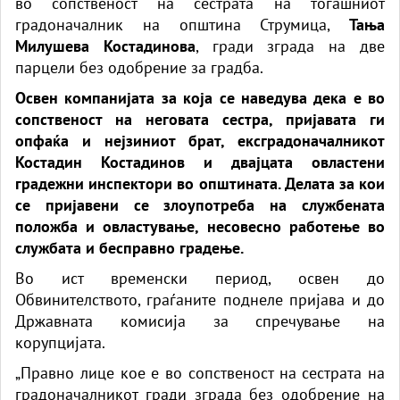
во сопственост на сестрата на тогашниот
градоначалник на општина Струмица,
Тања
Милушева Костадинова
, гради зграда на две
парцели без одобрение за градба.
Освен компанијата за која се наведува дека е во
сопственост на неговата сестра, пријавата ги
опфаќа и нејзиниот брат, ексградоначалникот
Костадин Костадинов и двајцата овластени
градежни инспектори во општината. Делата за кои
се пријавени се злоупотреба на службената
положба и овластување, несовесно работење во
службата и бесправно градење.
Во ист временски период, освен до
Обвинителството, граѓаните поднеле пријава и до
Државната комисија за спречување на
корупцијата.
„Правно лице кое е во сопственост на сестрата на
градоначалникот гради зграда без одобрение на