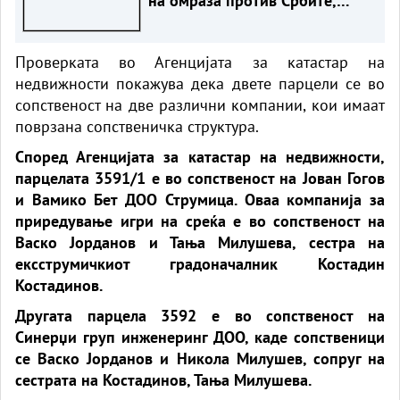
на омраза против Србите,
само годинава
Проверката во Агенцијата за катастар на
недвижности покажува дека двете парцели се во
сопственост на две различни компании, кои имаат
поврзана сопственичка структура.
Според Агенцијата за катастар на недвижности,
парцелата 3591/1 е во сопственост на Јован Гогов
и Вамико Бет ДОО Струмица. Оваа компанија за
приредување игри на среќа е во сопственост на
Васко Јорданов и Тања Милушева, сестра на
ексструмичкиот градоначалник Костадин
Костадинов.
Другата парцела 3592 е во сопственост на
Синерџи груп инженеринг ДОО, каде сопственици
се Васко Јорданов и Никола Милушев, сопруг на
сестрата на Костадинов, Тања Милушева.