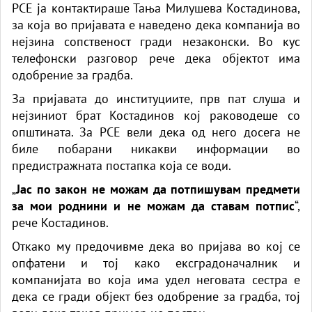
РСЕ ја контактираше Тања Милушева Костадинова,
за која во пријавата е наведено дека компанија во
нејзина сопственост гради незаконски. Во кус
телефонски разговор рече дека објектот има
одобрение за градба.
За пријавата до институциите, прв пат слуша и
нејзиниот брат Костадинов кој раководеше со
општината. За РСЕ вели дека од него досега не
биле побарани никакви информации во
предистражната постапка која се води.
„
Јас по закон не можам да потпишувам предмети
за мои роднини и не можам да ставам потпис
“,
рече Костадинов.
Откако му предочивме дека во пријава во кој се
опфатени и тој како ексградоначалник и
компанијата во која има удел неговата сестра е
дека се гради објект без одобрение за градба, тој