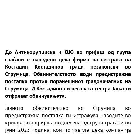
До Антикорупциска и ОЈО во пријава од група
граѓани е наведено дека фирма на сестрата на
Костадин Костадинов гради незаконски во
Струмица. Обвинителството води предистражна
постапка против поранешниот градоначалник на
Струмица. И Костадинов и неговата сестра Тања ги
отфрлаат обвинувањата.
Јавното обвинителство во Струмица во
предистражна постапка ги истражува наводите во
кривичната пријава поднесена од група граѓани во
јуни 2025 година, кои пријавиле дека компанија