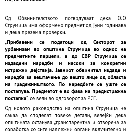
Од Обвинителството потврдуваат дека ОЈО
Струмица има оформено предмет од јуни годинава
и дека презема проверки.
„
Прибавени се податоци од Секторот за
урбанизам во општина Струмица во однос на
предметните парцели, а до СВР Струмица се
издадени наредби и насоки за конкретни
истражни дејствија. Јавниот обвинител издаде и
наредба за вештачење до вешто лице од областа
на градежништвото. По наредбите се уште се
постапува. Предметот е во фаза на предистражна
постапка
“, се вели во одговорот за РСЕ.
Од новото раководство на општина Струмица не
сакаа да споделат повеќе детали, велејќи дека
општината останува „транспарентна и отворена за
соработка со сите надлежни органи вклучително и