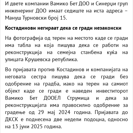
И двете компании Вамико Бет ДОО и Синерџи груп
инженеринг ДОО имаат седиште на иста адреса –
Мануш Турновски број 15.
Костадинови негираат дека се гради незаконски
На фотографија од терен на местото каде се гради
има табла на која пишува дека се работи на
реконструкција на семејна станбена куќа на
улицата Крушевска република.
Во пријавата против Костадинов и компанијата на
неговата сестра пишува дека се гради без
одобрение на градба, иако на терен на самиот
објект каде се гради е наведен инвеститорот
Вамико Бет ДООЕЛ Струмица и дека за
реконструкцијата има правосилно одобрение за
градење од 29 мај 2024 година. Пријавата до
ДКСК е поднесена две недели подоцна, односно
на 13 јуни 2025 година.