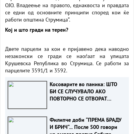
ОЈО. Владеење на правото, еднаквоста и правдата
се едни од основните принципи според кои ќе
работи општина Струмица“.
Кој и што гради на терен?
Двете парцели за кои е пријавено дека наводно
незаконски се гради се наоѓаат на улицата
Крушевска Република во Струмица. Се работи за
парцелите 3591/1 и 3592.
Косоварите во паника: ШТО
БИ СЕ СЛУЧУВАЛО АКО
ПОВТОРНО СЕ ОТВОРАТ
ХАШКИТЕ ПРЕДМЕТИ
Филипче доби “ПРЕМА БРАДУ
И БРИЧ“... После 500 говори