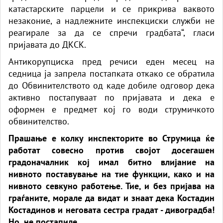
катастарските парцели и се прикрива ваквото
незаконие, а надлежните инспекциски служби не
реагирале за да се спречи градбата“, гласи
пријавата до ДКСК.
Антикорупциска пред речиси еден месец на
седница ја запрела постапката откако се обратила
до Обвинителството од каде добиле одговор дека
активно постапуваат по пријавата и дека е
оформен е предмет кој го води струмичкото
обвинителство.
Прашање е колку инспекторите во Струмица ќе
работат совесно против својот досегашен
градоначалник кој имал битно влијание на
нивното поставување на тие функции, како и на
нивното севкуно работење. Тие, и без пријава на
граѓаните, морале да видат и знаат дека Костадин
Костадинов и неговата сестра градат - дивоградба!
Но, не постапиле.