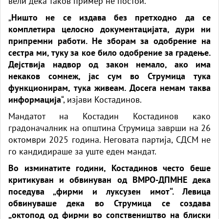
вели дека таков пример не постои.
„
Ништо не се издава без претходно да се
комплетира целосно документацијата, дури ни
припремни работи. Не зборам за одобрение на
сестра ми, туку за кое било одобрение за градење.
Дејствија надвор од закон немало, ако има
некаков сомнеж, јас сум во Струмица тука
функционирам, тука живеам. Досега немам таква
информација
“, изјави Костадинов.
Мандатот на Костадин Костадинов како
градоначалник на општина Струмица заврши на 26
октомври 2025 година. Неговата партија, СДСМ не
го кандидираше за уште еден мандат.
Во изминатите години, Костадинов често беше
критикуван и обвинуван од ВМРО-ДПМНЕ дека
поседува „фирми и луксузен имот“. Левица
обвинуваше дека во Струмица се создава
„октопод од фирми во сопствеништво на блиски