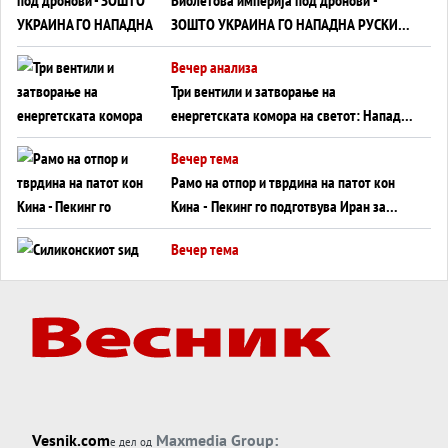
ЗОШТО УКРАИНА ГО НАПАДНА РУСКИОТ
WILDBERRIES
Вечер анализа
Три вентили и затворање на
енергетската комора на светот: Нападот
во Суец најавува глобален енергетски
Вечер тема
инфаркт?
Рамо на отпор и тврдина на патот кон
Кина - Пекинг го подготвува Иран за
американска копнена инвазија
Вечер тема
Силиконскиот ѕид веќе не е непробоен,
Кина го напаѓа последниот голем
монопол на Западот?
Вечер тема
Трамп тврди дека повторно „разговара“
со Иран - ваквите моменти се поопасни
од отворените закани
Вечер тема
Vesnik.com
Maxmedia Group:
е дел од