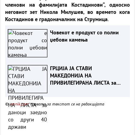
членови на фамилијата Костадинови“, односно
неговиот зет Никола Милушев, во времето кога
Костадинов е градоначалник на Струмица
.
Човекот е продукт со полни
џебови камења
ГРЦИЈА ЈА СТАВИ
МАКЕДОНИЈА НА
ПРИВИЛЕГИРАНА ЛИСТА за
даноци заедно со други 40
држави
©
vesnik.com
, правата за текстот се на редакцијата