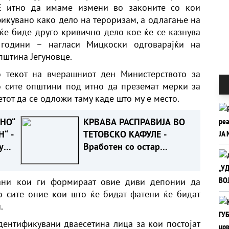
Е итно да имаме измени во законите со кои
кувано како дело на тероризам, а одлагање на
 ќе биде друго кривично дело кое ќе се казнува
 години – нагласи Мицкоски одговарајќи на
штина Јегуновце.
 текот на вчерашниот ден Министерството за
 сите општини под итно да преземат мерки за
тот да се одложи таму каде што му е место.
НО“
КРВАВА РАСПРАВИЈА ВО
“ -
ТЕТОВСКО КАФУЛЕ -
у
Вработен со остар
предмет повредил гостин
рз
ѓани кои ги формираат овие диви депонии да
о сите оние кои што ќе бидат фатени ќе бидат
.
ентификувани дваесетина лица за кои постојат