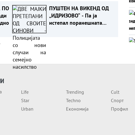
 ПО
ПУШТЕН НА ВИКЕНД ОД
ади
„ИДРИЗОВО“ - Па ја
одно
истепал поранешната
девојка во Охрид
а
ИИ
а
Life
Trending
Cult
Star
Techno
Спорт
Urban
Економија
Профил