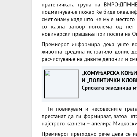
пратеничката група на ВМРО-ДПМН
подметнување пожар ќе биде оквалифи
смет онаму каде што не му е местото
со казна затвор поголема од пет
новинарски прашања при посета на Оп
Премиерот информира дека уште во
животна средина испратило допис до
расчистување на дивите депонии и сме
„КОМУЊАРСКА КОЊИ
И „ПОЛИТИЧКИ КЛОВН
Српската зааедница м
возврати жестоко на
Филипче по нападот в
– Ги повикувам и несовесните гра
Стоилковиќ“
престанат да ги формираат, затоа шт
најстрого казнети – апелира Мицкоски
Премиерот претходно рече дека се ид