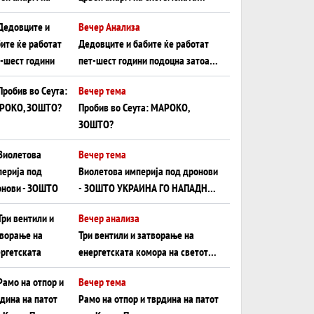
плоча од јужна Германија до
Вечер Анализа
Црното Море...
Дедовците и бабите ќе работат
пет-шест години подоцна затоа
што НЕМААТ ВНУЦИ ДА ГИ
Вечер тема
ЗАМЕНАТ
Пробив во Сеута: МАРОКО,
ЗОШТО?
Вечер тема
Виолетова империја под дронови
- ЗОШТО УКРАИНА ГО НАПАДНА
РУСКИОТ WILDBERRIES
Вечер анализа
Три вентили и затворање на
енергетската комора на светот:
Нападот во Суец најавува
Вечер тема
глобален енергетски инфаркт?
Рамо на отпор и тврдина на патот