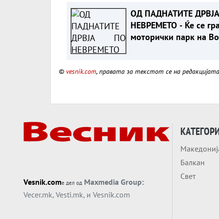
ОД ПАДНАТИТЕ ДРВЈА
НЕВРЕМЕТО - Ќе се гр
моторички парк на В
©
vesnik.com
, правата за текстот се на редакцијат
КАТЕГОР
Македониј
Балкан
Свет
Vesnik.com
Maxmedia Group:
е дел од
Vecer.mk
,
Vesti.mk
, и
Vesnik.com