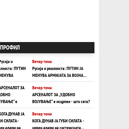
ПРОФИЛ
Вечер тема
Русија и реалноста: ПУТИН ЈА
МЕНУВА АРМИЈАТА ЗА ВОЈНА
ШТО ОСТАНУВА БЕЗ ФРОНТ
Вечер тема
АРСЕНАЛОТ ЗА „УДОБНО
ВОЈУВАЊЕ“ е исцрпен - што сега?
Вечер тема
КОГА ДУНАВ ЈА ГУБИ СИЛАТА -
црвен аларм на системската