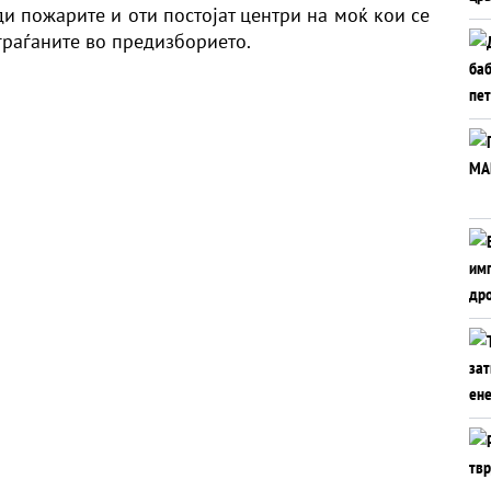
и пожарите и оти постојат центри на моќ кои се
 граѓаните во предизборието.