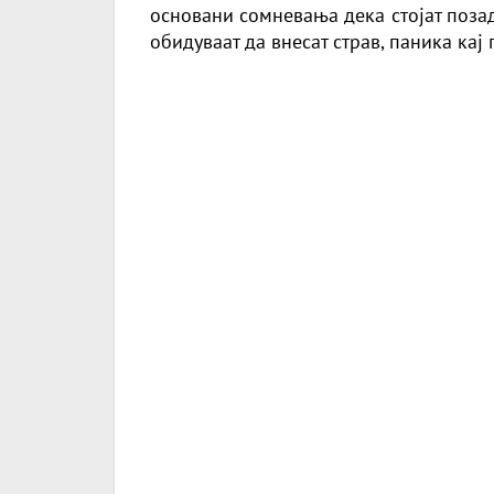
основани сомневања дека стојат позад
обидуваат да внесат страв, паника кај