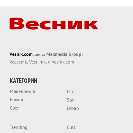
Силиконскиот ѕид веќе не е непробоен,
Кина го напаѓа последниот голем
монопол на Западот?
Вечер тема
Трамп тврди дека повторно „разговара“
со Иран - ваквите моменти се поопасни
од отворените закани
Вечер тема
Vesnik.com
Maxmedia Group:
е дел од
ДЛАБОКО УДОЛУ: Сметководствените
Vecer.mk
,
Vesti.mk
, и
Vesnik.com
трикови што го соборија ЕНРОН ги
применуваат гигантите за ВИ
Вечер тема
КАТЕГОРИИ
АТОМСКО ДОМИНО НА БЛИСКИОТ
Македонија
Life
ИСТОК
Балкан
Star
Вечер тема
Свет
Urban
ОД ШАХЕД ДО СВЕТСКА ВОЈНА?
Обвинувањето кон Русија го поврзува
Блискиот Исток со украинското бојно
Trending
Cult
Тема