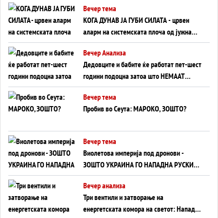
Вечер тема
КОГА ДУНАВ ЈА ГУБИ СИЛАТА - црвен
аларм на системската плоча од јужна
Германија до Црното Море...
Вечер Анализа
Дедовците и бабите ќе работат пет-шест
години подоцна затоа што НЕМААТ
ВНУЦИ ДА ГИ ЗАМЕНАТ
Вечер тема
Пробив во Сеута: МАРОКО, ЗОШТО?
Вечер тема
Виолетова империја под дронови -
ЗОШТО УКРАИНА ГО НАПАДНА РУСКИОТ
WILDBERRIES
Вечер анализа
Три вентили и затворање на
енергетската комора на светот: Нападот