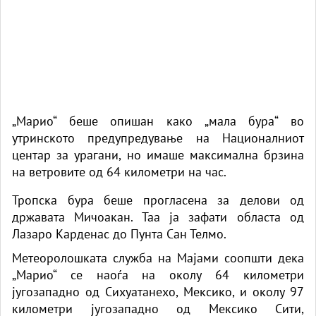
„Марио“ беше опишан како „мала бура“ во
утринското предупредување на Националниот
центар за урагани, но имаше максимална брзина
на ветровите од 64 километри на час.
Тропска бура беше прогласена за делови од
државата Мичоакан. Таа ја зафати областа од
Лазаро Карденас до Пунта Сан Телмо.
Метеоролошката служба на Мајами соопшти дека
„Марио“ се наоѓа на околу 64 километри
југозападно од Сихуатанехо, Мексико, и околу 97
километри југозападно од Мексико Сити,