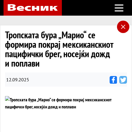
Open m
Тропската бура „Марио“ се
формира покрај мексиканскиот
пацифички брег, носејќи дожд
и поплави
12.09.2025