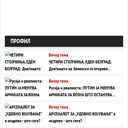
ПРОФИЛ
Вечер тема
ЧЕТИРИ СТОЛЧИЊА, ЕДЕН БЕЛГРАД:
Доаѓањето на Зеленски ги открива
тајните на политиката на балансирање
Вечер тема
на Вучиќ
Русија и реалноста: ПУТИН ЈА МЕНУВА
АРМИЈАТА ЗА ВОЈНА ШТО ОСТАНУВА
БЕЗ ФРОНТ
Вечер тема
АРСЕНАЛОТ ЗА „УДОБНО ВОЈУВАЊЕ“ е
исцрпен - што сега?