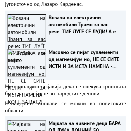
југоисточно од Лазаро Карденас.
Возачи на електрични
автомобили Трамп за вас
рече: ТИЕ ЛУЃЕ СЕ ЛУДИ! А еве
зошто
Масовно се пијат суплементи
од магнезијум но, НЕ СЕ СИТЕ
ИСТИ И ЗА ИСТА НАМЕНА -
КОЈ Е ЗА ВАС?!
Метеоролозите изјавија дека се очекува тропската
бура да се зајакне во наредните денови.
Ненадејните поплави се можни во повисоките
области.
Мајката на нивните деца БАРА
ОД ЛУКА ДОНЧИЌ 50