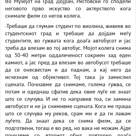
Во Музејот на Град Дојран, Ристовски го сподели
неговото прво искуство со актерството кога
снимале филм со негов колега.
-Требаше да глумам студент по виолина, живеев во
студентскиот град и требаше да дојдам меѓу
студентите, во гужвата кога доаѓа автобусот и јас
треба да влезам во тој автобус. Мојот колега снима
од 30-40 метри оддалеченост сокриен зад еден
камиот, а јас пред да влезам во автобусот требаше
да се онесвестам и да паднам, а кај него да
исчезнам од објективот. Тој така ја замислил
сцената. Почнавме да снимаме, голема гужва, се
потам и одеднаш сфатив дека овие луѓе не знаат
што се случува. И не го направив тоа, си замина
автобусот и не ја снимивме сцената. Кога ме праша
што се случува му реков, срам ми е да ги лажам
луѓето. Да знаат дека се снима филм, да се
подготвени, тогаш е во ред, но вака не можам. Ајде
почнавме со вториот обид, повторно доаѓа