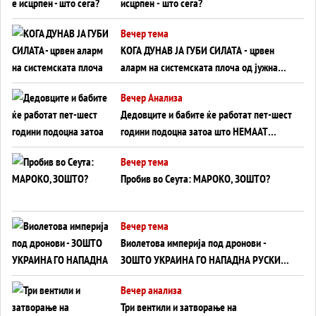
исцрпен - што сега?
Вечер тема
КОГА ДУНАВ ЈА ГУБИ СИЛАТА - црвен
аларм на системската плоча од јужна
Германија до Црното Море...
Вечер Анализа
Дедовците и бабите ќе работат пет-шест
години подоцна затоа што НЕМААТ
ВНУЦИ ДА ГИ ЗАМЕНАТ
Вечер тема
Пробив во Сеута: МАРОКО, ЗОШТО?
Вечер тема
Виолетова империја под дронови -
ЗОШТО УКРАИНА ГО НАПАДНА РУСКИОТ
WILDBERRIES
Вечер анализа
Три вентили и затворање на