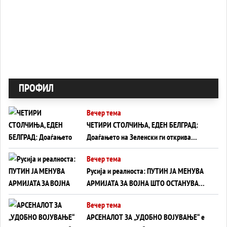
ПРОФИЛ
Вечер тема
ЧЕТИРИ СТОЛЧИЊА, ЕДЕН БЕЛГРАД:
Доаѓањето на Зеленски ги открива
тајните на политиката на балансирање
Вечер тема
на Вучиќ
Русија и реалноста: ПУТИН ЈА МЕНУВА
АРМИЈАТА ЗА ВОЈНА ШТО ОСТАНУВА
БЕЗ ФРОНТ
Вечер тема
АРСЕНАЛОТ ЗА „УДОБНО ВОЈУВАЊЕ“ е