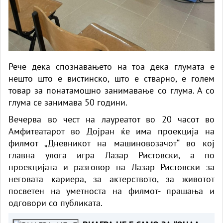
Рече дека спознавањето на тоа дека глумата е
нешто што е вистинско, што е стварно, е голем
товар за понатамошно занимавање со глума. А со
глума се занимава 50 години.
Вечерва во чест на лауреатот во 20 часот во
Амфитеатарот во Дојран ќе има проекција на
филмот „Дневникот на машиновозачот“ во кој
главна улога игра Лазар Ристовски, а по
проекцијата и разговор на Лазар Ристовски за
неговата кариера, за актерството, за животот
посветен на уметноста на филмот- прашања и
одговори со публиката.