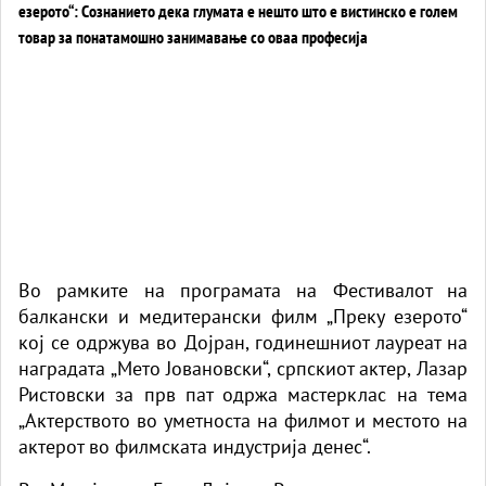
Во рамките на програмата на Фестивалот на
балкански и медитерански филм „Преку езерото“
кој се одржува во Дојран, годинешниот лауреат на
наградата „Мето Јовановски“, српскиот актер, Лазар
Ристовски за прв пат одржа мастерклас на тема
„Aктерството во уметноста на филмот и местото на
актерот во филмската индустрија денес“.