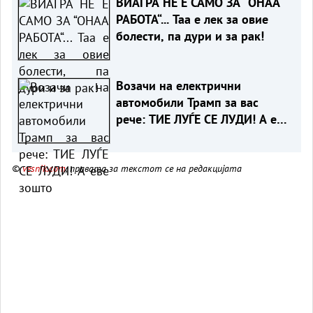
ВИАГРА НЕ Е САМО ЗА “ОНАА
РАБОТА“... Таа е лек за овие
болести, па дури и за рак!
Возачи на електрични
автомобили Трамп за вас
рече: ТИЕ ЛУЃЕ СЕ ЛУДИ! А еве
зошто
©
vesnik.com
, правата за текстот се на редакцијата