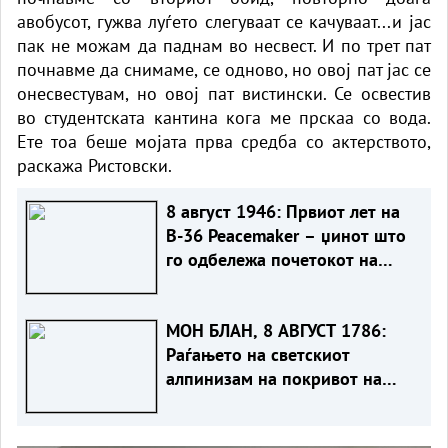
авобусот, гужва луѓето слегуваат се качуваат...и јас
пак не можам да паднам во несвест. И по трет пат
почнавме да снимаме, се одново, но овој пат јас се
онесвестувам, но овој пат вистински. Се освестив
во студентската кантина кога ме прскаа со вода.
Ете тоа беше мојата прва средба со актерството,
раскажа Ристовски.
8 август 1946: Првиот лет на
B-36 Peacemaker – џинот што
го одбележа почетокот на
Ладната војна
МОН БЛАН, 8 АВГУСТ 1786:
Раѓањето на светскиот
алпинизам на покривот на
Европа