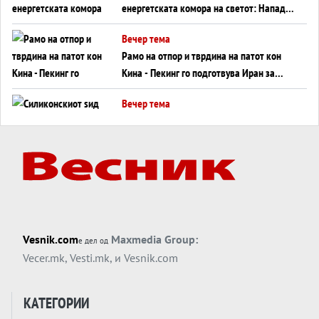
енергетската комора на светот: Нападот
во Суец најавува глобален енергетски
Вечер тема
инфаркт?
Рамо на отпор и тврдина на патот кон
Кина - Пекинг го подготвува Иран за
американска копнена инвазија
Вечер тема
Силиконскиот ѕид веќе не е непробоен,
Кина го напаѓа последниот голем
монопол на Западот?
Вечер тема
Трамп тврди дека повторно „разговара“
со Иран - ваквите моменти се поопасни
од отворените закани
Вечер тема
Vesnik.com
Maxmedia Group:
е дел од
ДЛАБОКО УДОЛУ: Сметководствените
Vecer.mk
,
Vesti.mk
, и
Vesnik.com
трикови што го соборија ЕНРОН ги
применуваат гигантите за ВИ
Вечер тема
КАТЕГОРИИ
АТОМСКО ДОМИНО НА БЛИСКИОТ