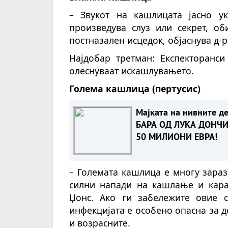
– Звукот на кашлицата јасно ук
произведува слуз или секрет, о
постназален исцедок, објаснува д-р
Најдобар третман: Експекторанси
олеснуваат искашлувањето.
Голема кашлица (пертусис)
Мајката на нивните д
БАРА ОД ЛУКА ДОНЧ
50 МИЛИОНИ ЕВРА!
– Големата кашлица е многу зараз
силни напади на кашлање и карак
Џонс. Ако ги забележите овие с
инфекцијата е особено опасна за 
и возрасните.