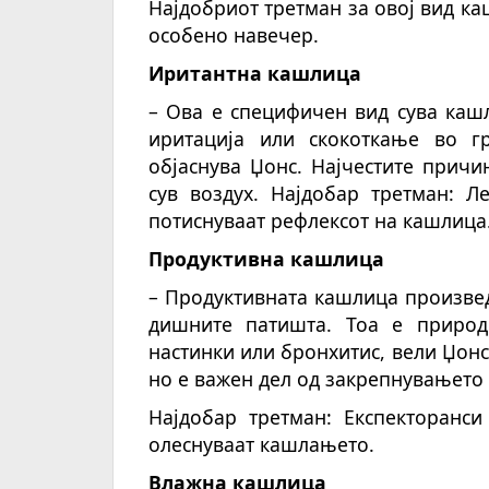
Најдобриот третман за овој вид ка
особено навечер.
Иритантна кашлица
– Ова е специфичен вид сува кашл
иритација или скокоткање во г
објаснува Џонс. Најчестите прич
сув воздух. Најдобар третман: Л
потиснуваат рефлексот на кашлица
Продуктивна кашлица
– Продуктивната кашлица произвед
дишните патишта. Тоа е природ
настинки или бронхитис, вели Џонс
но е важен дел од закрепнувањето
Најдобар третман: Експекторанси
олеснуваат кашлањето.
Влажна кашлица