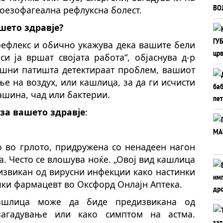
роезофагеална рефлуксна болест.
шето здравје?
рефлекс и обично укажува дека вашите бели
и ја вршат својата работа“, објаснува д-р
ишни патишта детектираат проблем, вашиот
е на воздух, или кашлица, за да ги исчисти
ашина, чад или бактерии.
за вашето здравје
:
о во грлото, придружена со ненадеен нагон
а. Често се влошува ноќе. „Овој вид кашлица
дизвикан од вирусни инфекции како настинки
чки фармацевт во Оксфорд Онлајн Аптека.
кашлица може да биде предизвикана од
загадување или како симптом на астма.