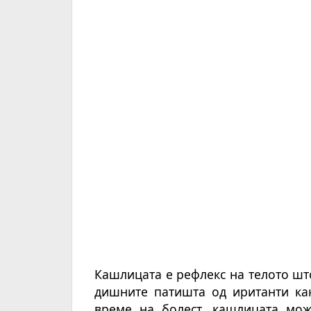
Кашлицата е рефлекс на телото шт
дишните патишта од иританти как
време на болест, кашлицата мож