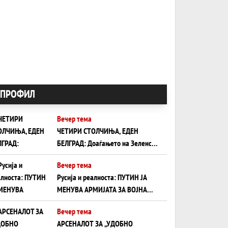
ПРОФИЛ
Вечер тема
ЧЕТИРИ СТОЛЧИЊА, ЕДЕН
БЕЛГРАД: Доаѓањето на Зеленски
ги открива тајните на политиката
Вечер тема
на балансирање на Вучиќ
Русија и реалноста: ПУТИН ЈА
МЕНУВА АРМИЈАТА ЗА ВОЈНА
ШТО ОСТАНУВА БЕЗ ФРОНТ
Вечер тема
АРСЕНАЛОТ ЗА „УДОБНО