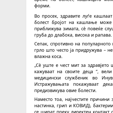
форми.
Во просек, здравите луѓе кашлаат
болест бројот на кашлање може 
приближува зимата, сè повеќе сл
груба до длабока, висока и рапава.
Сепак, спротивно на популарното 
грло што често ја придружува – н
влажна коса.
„Сè уште е чест мит за здравјето
кажуваат на своите деца “, вели
медицински службеник во Инув
Истражувањата покажуваат дек
предизвикува овие болести.
Наместо тоа, најчестите причини 
настинка, грип и КОВИД), бактерии
се шират преку директен контакт с