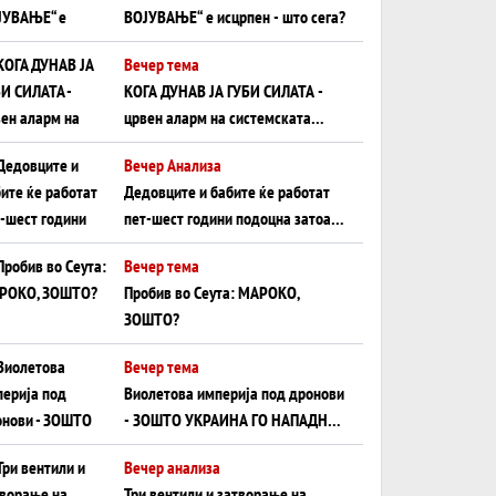
ВОЈУВАЊЕ“ е исцрпен - што сега?
Вечер тема
КОГА ДУНАВ ЈА ГУБИ СИЛАТА -
црвен аларм на системската
плоча од јужна Германија до
Вечер Анализа
Црното Море...
Дедовците и бабите ќе работат
пет-шест години подоцна затоа
што НЕМААТ ВНУЦИ ДА ГИ
Вечер тема
ЗАМЕНАТ
Пробив во Сеута: МАРОКО,
ЗОШТО?
Вечер тема
Виолетова империја под дронови
- ЗОШТО УКРАИНА ГО НАПАДНА
РУСКИОТ WILDBERRIES
Вечер анализа
Три вентили и затворање на