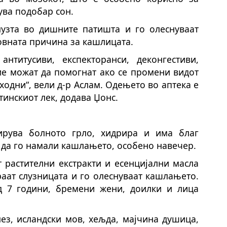
ува подобар сон.
слузта во дишните патишта и го олеснуваат
овната причина за кашлицата.
нтитусиви, експекторанси, деконгестиви,
ие можат да помогнат ако се промени видот
ходни“, вели д-р Аслам. Одењето во аптека е
тинскиот лек, додава Џонс.
рува болното грло, хидрира и има благ
 да го намали кашлањето, особено навечер.
 растителни екстракти и есенцијални масла
раат слузницата и го олеснуваат кашлањето.
д 7 години, бремени жени, доилки и лица
лез, исландски мов, хељда, мајчина душица,