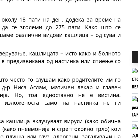
 околу 18 пати на ден, додека за време на
да се зголеми до 275 пати. Како што се
ушаме различни видови кашлица – од сува и
верување, кашлицата – исто како и болното
е е предизвикана од настинка или спиење со
 што често го слушам како родителите им го
 д-р Ниса Аслам, матичен лекар и главен
ија. Но, тоа едноставно не е вистина.
а изложеноста само на настинка не ги
за кашлица вклучуваат вируси (како обична
 (како пневмонија и стрептококно грло) кои
о плунка или слуз, алергени, загадувачи на