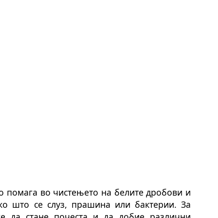
о помага во чистењето на белите дробови и
о што се слуз, прашина или бактерии. За
е да стане почеста и да добие различни