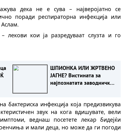
ажува дека не е сува – најверојатно се
бично поради респираторна инфекција или
 Аслам.
 – лекови кои ја разредуваат слузта и го
еца
ШПИОНКА ИЛИ ЖРТВЕНО
ИЌ
ЈАГНЕ? Вистината за
најпознатата заводничка
во историјата
на бактериска инфекција која предизвикува
теристичен звук на кога вдишувате, вели
имптоми, веднаш посетете лекар бидејќи
доенчиња и мали деца, но може да ги погоди