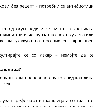
екови без рецепт – потребни се антибиотици
лго од осум недели се смета за хронична
ашлици кои исчезнуваат по неколку дена или
же да укажува на посериозен здравствен
султирајте се со лекар – немојте да се
 кашлица?
а е важно да препознаете каков вид кашлица
т лек.
луваат рефлексот на кашлицата со тоа што
а во мозокот, што е особено корисно за