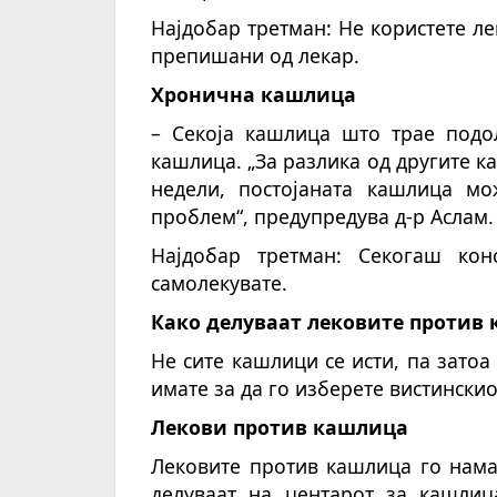
Најдобар третман: Не користете л
препишани од лекар.
Хронична кашлица
– Секоја кашлица што трае подо
кашлица. „За разлика од другите к
недели, постојаната кашлица мо
проблем“, предупредува д-р Аслам.
Најдобар третман: Секогаш кон
самолекувате.
Како делуваат лековите против
Не сите кашлици се исти, па зато
имате за да го изберете вистинскио
Лекови против кашлица
Лековите против кашлица го нама
делуваат на центарот за кашлиц