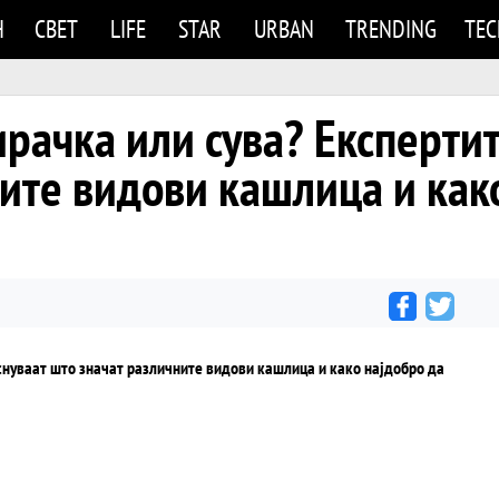
Н
СВЕТ
LIFE
STAR
URBAN
TRENDING
TE
рачка или сува? Експертит
ите видови кашлица и како