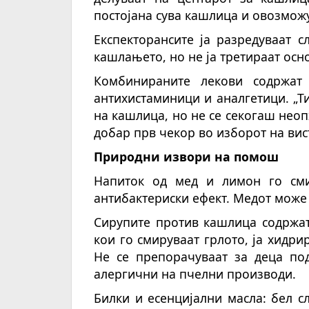
постојана сува кашлица и овозмож
Експекторансите ја разредуваат 
кашлањето, но не ја третираат осн
Комбинираните лекови содржат а
антихистаминици и аналгетици. „Т
на кашлица, но не се секогаш неоп
добар прв чекор во изборот на вис
Природни извори на помош
Напиток од мед и лимон го сми
антибактериски ефект. Медот може
Сирупите против кашлица содржат
кои го смируваат грлото, ја хидри
Не се препорачуваат за деца по
алергични на пчелни производи.
Билки и есенцијални масла: бел с