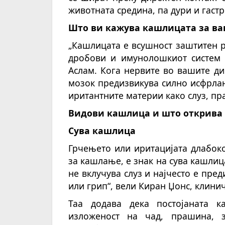
животната средина, па дури и гаст
Што ви кажува кашлицата за ва
„Кашлицата е всушност заштитен 
дробови и имунолошкиот систем с
Аслам. Кога нервите во вашите д
мозок предизвикува силно исфрлањ
иритантните материи како слуз, пр
Видови кашлица и што открива 
Сува кашлица
Грчењето или иритацијата длабок
за кашлање, е знак на сува кашлиц
не вклучува слуз и најчесто е пре
или грип“, вели Киран Џонс, клини
Таа додава дека постојаната 
изложеност на чад, прашина, 