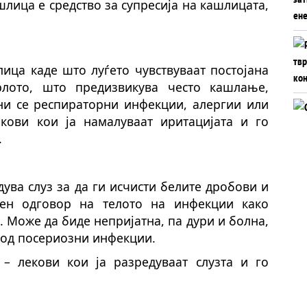
шлица е средство за супресија на кашлицата,
ица каде што луѓето чувствуваат постојана
рлото, што предизвикува често кашлање,
ини се респираторни инфекции, алергии или
екови кои ја намалуваат иритацијата и го
.
ува слуз за да ги исчисти белите дробови и
ен одговор на телото на инфекции како
. Може да биде непријатна, па дури и болна,
 од посериозни инфекции.
 – лекови кои ја разредуваат слузта и го