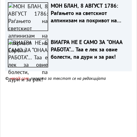
МОН БЛАН, 8 АВГУСТ 1786:
Раѓањето на светскиот
алпинизам на покривот на
Европа
ВИАГРА НЕ Е САМО ЗА “ОНАА
РАБОТА“... Таа е лек за овие
болести, па дури и за рак!
©
vesnik.com
, правата за текстот се на редакцијата