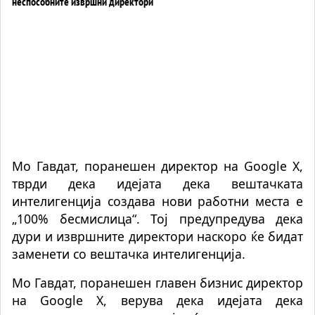
Мо Гавдат, поранешен директор на Google X,
тврди дека идејата дека вештачката
интелигенција создава нови работни места е
„100% бесмислица“. Тој предупредува дека
дури и извршните директори наскоро ќе бидат
заменети со вештачка интелигенција.
Мо Гавдат, поранешен главен бизнис директор
на Google X, верува дека идејата дека