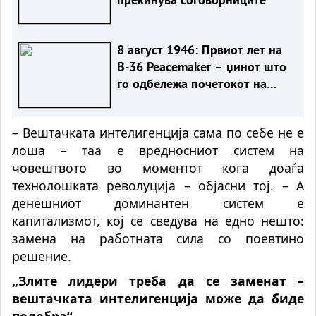
8 август 1946: Првиот лет на
B-36 Peacemaker – џинот што
го одбележа почетокот на
Ладната војна
– Вештачката интелигенција сама по себе не е
лоша – таа е вредносниот систем на
човештвото во моментот кога доаѓа
технолошката револуција – објасни тој. – А
денешниот доминантен систем е
капитализмот, кој се сведува на едно нешто:
замена на работната сила со поевтино
решение.
„Злите лидери треба да се заменат –
вештачката интелигенција може да биде
подобра“