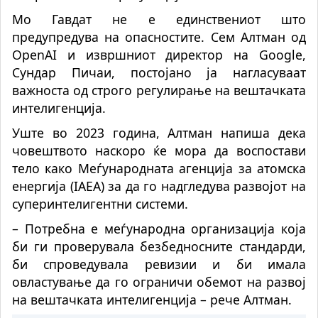
Мо Гавдат не е единствениот што
предупредува на опасностите. Сем Алтман од
OpenAI и извршниот директор на Google,
Сундар Пичаи, постојано ја нагласуваат
важноста од строго регулирање на вештачката
интелигенција.
Уште во 2023 година, Алтман напиша дека
човештвото наскоро ќе мора да воспостави
тело како Меѓународната агенција за атомска
енергија (IAEA) за да го надгледува развојот на
суперинтелигентни системи.
– Потребна е меѓународна организација која
би ги проверувала безбедносните стандарди,
би спроведувала ревизии и би имала
овластување да го ограничи обемот на развој
на вештачката интелигенција – рече Алтман.