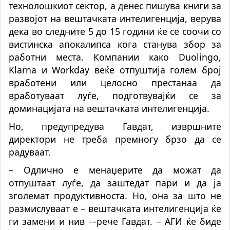
технолошкиот сектор, а денес пишува книги за
развојот на вештачката интелигенција, верува
дека во следните 5 до 15 години ќе се соочи со
вистинска апокалипса кога станува збор за
работни места. Компании како Duolingo,
Klarna и Workday веќе отпуштија голем број
вработени или целосно престанаа да
вработуваат луѓе, подготвувајќи се за
доминацијата на вештачката интелигенција.
Но, предупредува Гавдат, извршните
директори не треба премногу брзо да се
радуваат.
– Одлично е менаџерите да можат да
отпуштаат луѓе, да заштедат пари и да ја
зголемат продуктивноста. Но, она за што не
размислуваат е – вештачката интелигенција ќе
ги замени и нив -–рече Гавдат. – АГИ ќе биде