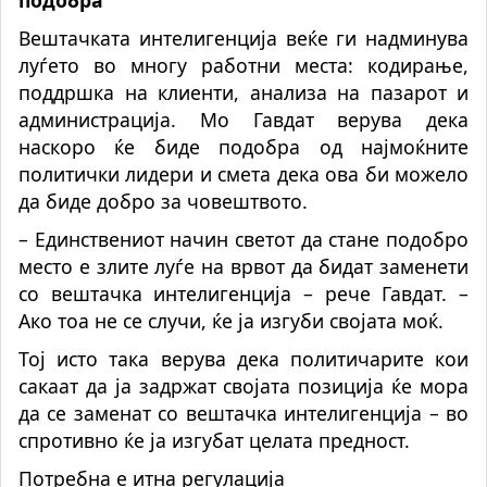
Вештачката интелигенција веќе ги надминува
луѓето во многу работни места: кодирање,
поддршка на клиенти, анализа на пазарот и
администрација. Мо Гавдат верува дека
наскоро ќе биде подобра од најмоќните
политички лидери и смета дека ова би можело
да биде добро за човештвото.
– Единствениот начин светот да стане подобро
место е злите луѓе на врвот да бидат заменети
со вештачка интелигенција – рече Гавдат. –
Ако тоа не се случи, ќе ја изгуби својата моќ.
Тој исто така верува дека политичарите кои
сакаат да ја задржат својата позиција ќе мора
да се заменат со вештачка интелигенција – во
спротивно ќе ја изгубат целата предност.
Потребна е итна регулација