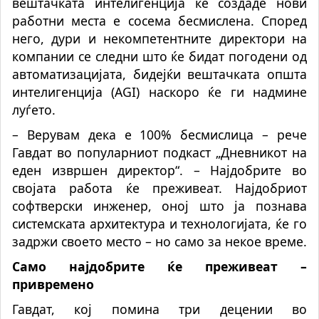
вештачката интелигенција ќе создаде нови
работни места е сосема бесмислена. Според
него, дури и некомпетентните директори на
компании се следни што ќе бидат погодени од
автоматизацијата, бидејќи вештачката општа
интелигенција (AGI) наскоро ќе ги надмине
луѓето.
– Верувам дека е 100% бесмислица – рече
Гавдат во популарниот подкаст „Дневникот на
еден извршен директор“. – Најдобрите во
својата работа ќе преживеат. Најдобриот
софтверски инженер, оној што ја познава
системската архитектура и технологијата, ќе го
задржи своето место – но само за некое време.
Само најдобрите ќе преживеат –
привремено
Гавдат, кој помина три децении во