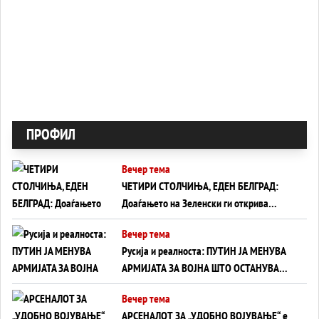
ПРОФИЛ
Вечер тема
ЧЕТИРИ СТОЛЧИЊА, ЕДЕН БЕЛГРАД:
Доаѓањето на Зеленски ги открива
тајните на политиката на балансирање
Вечер тема
на Вучиќ
Русија и реалноста: ПУТИН ЈА МЕНУВА
АРМИЈАТА ЗА ВОЈНА ШТО ОСТАНУВА
БЕЗ ФРОНТ
Вечер тема
АРСЕНАЛОТ ЗА „УДОБНО ВОЈУВАЊЕ“ е