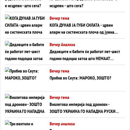
исцрпен - што сега?
Вечер тема
КОГА ДУНАВ ЈА ГУБИ СИЛАТА - црвен
аларм на системската плоча од јужна
Германија до Црното Море...
Вечер Анализа
Дедовците и бабите ќе работат пет-шест
години подоцна затоа што НЕМААТ
ВНУЦИ ДА ГИ ЗАМЕНАТ
Вечер тема
Пробив во Сеута: МАРОКО, ЗОШТО?
Вечер тема
Виолетова империја под дронови -
ЗОШТО УКРАИНА ГО НАПАДНА РУСКИОТ
WILDBERRIES
Вечер анализа