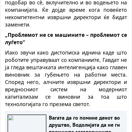
подобар во сè, вклучително и во водењето на
компанијата. Ќе дојде време кога повеќето
некомпетентни извршни директори ќе бидат
заменети.
„Проблемот не се машините – проблемот се
луѓето“
Иако звучи како дистописка иднина каде што
роботите управуваат со компаниите, Гавдат не
ја гледа вештачката интелигенција како главен
виновник за губењето на работни места.
Според него, алчните извршни директори и
вредносниот систем на модерниот
капитализам се виновни за тоа што
технологијата го презема светот.
Вагата да го помине денот во
друштво, Водолијата да не ги
прекинува соговорниците