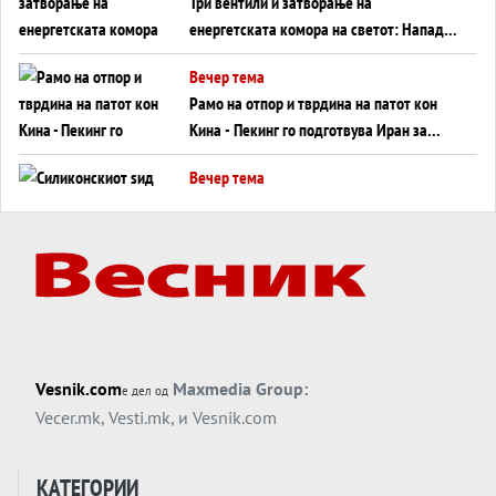
Три вентили и затворање на
енергетската комора на светот: Нападот
во Суец најавува глобален енергетски
Вечер тема
инфаркт?
Рамо на отпор и тврдина на патот кон
Кина - Пекинг го подготвува Иран за
американска копнена инвазија
Вечер тема
Силиконскиот ѕид веќе не е непробоен,
Кина го напаѓа последниот голем
монопол на Западот?
Вечер тема
Трамп тврди дека повторно „разговара“
со Иран - ваквите моменти се поопасни
од отворените закани
Вечер тема
Vesnik.com
Maxmedia Group:
е дел од
ДЛАБОКО УДОЛУ: Сметководствените
Vecer.mk
,
Vesti.mk
, и
Vesnik.com
трикови што го соборија ЕНРОН ги
применуваат гигантите за ВИ
Вечер тема
КАТЕГОРИИ